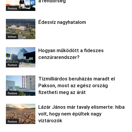
a rendőrség
Fontos
Édesvíz nagyhatalom
Itthon
Hogyan működött a fideszes
cenzúrarendszer?
Fontos
Tízmilliárdos beruházás maradt el
Pakson, most az egész ország
fizetheti meg az árát
Fontos
Lázár János már tavaly elismerte: hiba
volt, hogy nem épültek nagy
víztározók
Fontos