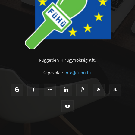
Független Hírügynökség Kft.
Kapcsolat:
info@fuhu.hu