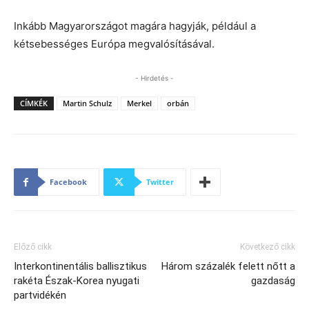
Inkább Magyarországot magára hagyják, például a
kétsebességes Európa megvalósításával.
- Hirdetés -
CÍMKÉK
Martin Schulz
Merkel
orbán
Facebook
Twitter
Előző cikk
Következő cikk
Interkontinentális ballisztikus
Három százalék felett nőtt a
rakéta Észak-Korea nyugati
gazdaság
partvidékén