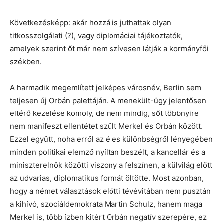
Következésképp: akár hozzá is juthattak olyan
titkosszolgálati (?), vagy diplomáciai tájékoztatók,
amelyek szerint őt már nem szívesen látják a kormányfői
székben.
A harmadik megemlített jelképes városnév, Berlin sem
teljesen új Orbán palettáján. A menekült-ügy jelentősen
eltérő kezelése komoly, de nem mindig, sőt többnyire
nem manifeszt ellentétet szült Merkel és Orbán között.
Ezzel együtt, noha erről az éles különbségről lényegében
minden politikai elemző nyíltan beszélt, a kancellár és a
miniszterelnök közötti viszony a felszínen, a külvilág előtt
az udvarias, diplomatikus formát öltötte. Most azonban,
hogy a német választások előtti tévévitában nem pusztán
a kihívó, szociáldemokrata Martin Schulz, hanem maga
Merkel is, több ízben kitért Orbán negatív szerepére, ez