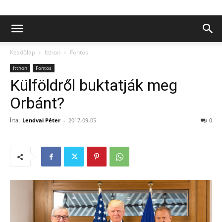
Kezdőlap
Itthon
Fontos
Itthon
Fontos
Külföldről buktatják meg
Orbánt?
Írta:
Lendvai Péter
-
2017-09-05
0