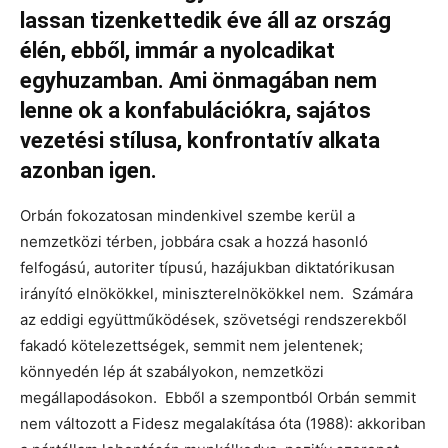
lassan tizenkettedik éve áll az ország
élén, ebből, immár a nyolcadikat
egyhuzamban. Ami önmagában nem
lenne ok a konfabulációkra, sajátos
vezetési stílusa, konfrontatív alkata
azonban igen.
Orbán fokozatosan mindenkivel szembe kerül a
nemzetközi térben, jobbára csak a hozzá hasonló
felfogású, autoriter típusú, hazájukban diktatórikusan
irányító elnökökkel, miniszterelnökökkel nem. Számára
az eddigi együttműködések, szövetségi rendszerekből
fakadó kötelezettségek, semmit nem jelentenek;
könnyedén lép át szabályokon, nemzetközi
megállapodásokon. Ebből a szempontból Orbán semmit
nem változott a Fidesz megalakítása óta (1988): akkoriban