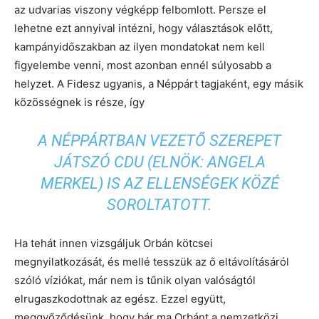
az udvarias viszony végképp felbomlott. Persze el
lehetne ezt annyival intézni, hogy választások előtt,
kampányidőszakban az ilyen mondatokat nem kell
figyelembe venni, most azonban ennél súlyosabb a
helyzet. A Fidesz ugyanis, a Néppárt tagjaként, egy másik
közösségnek is része, így
A NÉPPÁRTBAN VEZETŐ SZEREPET
JÁTSZÓ CDU (ELNÖK: ANGELA
MERKEL) IS AZ ELLENSÉGEK KÖZÉ
SOROLTATOTT.
Ha tehát innen vizsgáljuk Orbán kötcsei
megnyilatkozását, és mellé tesszük az ő eltávolításáról
szóló víziókat, már nem is tűnik olyan valóságtól
elrugaszkodottnak az egész. Ezzel együtt,
meggyőződésünk, hogy bár ma Orbánt a nemzetközi