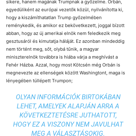
sikere, hanem magának Trumpnak a győzelme. Orbán,
egyedüliként az európai vezetők közül, nyilvánította ki,
hogy a kiszámíthatatlan Trump győzelmében
reménykedik, és amikor ez bekövetkezett, joggal bízott
abban, hogy az új amerikai elnök nem feledkezik meg
gesztusáról és kimutatja háláját. Ez azonban mindeddig
nem történt meg, sőt, olybá tűnik, a magyar
miniszterelnök továbbra is hiába várja a meghívást a
Fehér Házba. Azzal, hogy most Kötcsén még Orbán is
megnevezte az ellenségek között Washingtont, maga is
lényegében túllépett Trumpon;
OLYAN INFORMÁCIÓK BIRTOKÁBAN
LEHET, AMELYEK ALAPJÁN ARRA A
KÖVETKEZTETÉSRE JUTHATOTT,
HOGY EZ A VISZONY NEM JAVULHAT
MEG A VÁLASZTÁSOKIG.