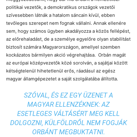
politikai vezetők, a demokratikus országok vezetői
szívesebben látnák a hatalom sáncain kívül, ebben
tevőleges szerepet nem fognak vállalni. Annak ellenére
sem, hogy számos ügyben akadályozza a közös fellépést,
az előrehaladást, de a személye egyelőre olyan stabilitást
biztosít számára Magyarországon, amellyel szemben
kockázatos bármilyen akció végrehajtása. Orbán magát
az európai középvezetők közé sorolván, a sajátjai között
kétségtelenül hihetetlenül erős, ráadásul az egész
magyar államgépezetet a saját szolgálatába állította.
SZÓVAL, ÉS EZ EGY ÜZENET A
MAGYAR ELLENZÉKNEK: AZ
ESETLEGES VÁLTÁSÉRT MEG KELL
DOLGOZNI, KÜLFÖLDRŐL NEM FOGJÁK
ORBÁNT MEGBUKTATNI.