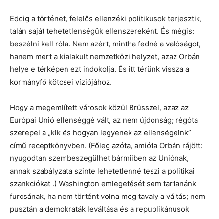
Eddig a történet, felelős ellenzéki politikusok terjesztik,
talán saját tehetetlenségük ellenszereként. És mégis:
beszélni kell róla. Nem azért, mintha fedné a valóságot,
hanem mert a kialakult nemzetközi helyzet, azaz Orbán
helye e térképen ezt indokolja. És itt térünk vissza a
kormányfő kötcsei víziójához.
Hogy a megemlített városok közül Brüsszel, azaz az
Európai Unió ellenséggé vált, az nem újdonság; régóta
szerepel a „kik és hogyan legyenek az ellenségeink”
című receptkönyvben. (Főleg azóta, amióta Orbán rájött:
nyugodtan szembeszegülhet bármiiben az Uniónak,
annak szabályzata szinte lehetetlenné teszi a politikai
szankciókat .) Washington emlegetését sem tartanánk
furcsának, ha nem történt volna meg tavaly a váltás; nem
pusztán a demokraták leváltása és a republikánusok