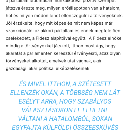
a pártállam lebontásán munkálkodva, pozitív szerepet
játszva érezte meg, milyen erőállapotban van a hatalom,
hol és milyen módon lehet ellenszegülni a törvényeknek.
Jól érzékelte, hogy mit képes és mit nem képes már
szankcionálni az akkori pártállam és ennek megfelelően
cselekedett, a Fidesz alapítóival együtt. A Fidesz elnöke
mindig a törtvényekkel játszott, itthon most úgy, hogy
akaratát a parlamenten keresztül érvényesíti, azaz olyan
törvényeket alkottat, amelyek utat vágnak, akár
gazdasági, akár politikai elképzeléseinek.
ÉS MIVEL ITTHON, A SZÉTESETT
ELLENZÉK OKÁN, A TÖBBSÉG NEM LÁT
ESÉLYT ARRA, HOGY SZABÁLYOS
VÁLASZTÁSOKON LE LEHETNE
VÁLTANI A HATALOMBÓL, SOKAN
EGYFAJTA KÜLFÖLDI ÖSSZEESKÜVÉS