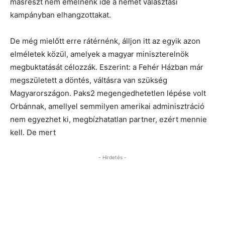
másrészt nem emelnénk ide a német választási
kampányban elhangzottakat.
De még mielőtt erre rátérnénk, álljon itt az egyik azon
elméletek közül, amelyek a magyar miniszterelnök
megbuktatását célozzák. Eszerint: a Fehér Házban már
megszületett a döntés, váltásra van szükség
Magyarországon. Paks2 megengedhetetlen lépése volt
Orbánnak, amellyel semmilyen amerikai adminisztráció
nem egyezhet ki, megbízhatatlan partner, ezért mennie
kell. De mert
- Hirdetés -