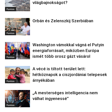
világbajnokságot?
Fontos
Orbán és Zelenszkij Szerbiában
Fontos
Washington vámokkal vágná el Putyin
energiaforrásait, miközben Európa
ismét több orosz gázt vásárol
Fontos
A vécé is tiltott terület lett:
hétköznapok a ciszjordániai telepesek
árnyékában
Fontos
„A mesterséges intelligencia nem
válhat ingyenessé”
Fontos