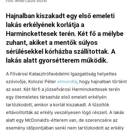
Fotó: Winter László zls/FKI
Hajnalban kiszakadt egy első emeleti
lakás erkélyének korlátja a
Harminckettesek terén. Két fő a mélybe
zuhant, akiket a mentők súlyos
sérülésekkel kórházba szállítottak. A
lakás alatt gyorsétterem működik.
A Fővárosi Katasztrófavédelmi Igazgatóság helyettes
szóvivője, Kolozsi Péter
elmondta
, hogy hajnalban történt
az eset. Két férfi a józsefvárosi Harminckettesek terén
egy ötemeletes társasház első emeleti erkélyén
tartózkodott, amikor a korlát kiszakadt. A tűzoltók
eltávolították az erkély veszélyesen lógó részeit. A lakás
alatt egy McDonald’s-étterem van, de szerencsére az
esemény időpontjában senki nem tartózkodott az erkély