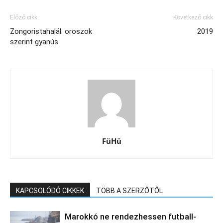
Előző cikk
Következő cikk
Zongoristahalál: oroszok
2019
szerint gyanús
FüHü
KAPCSOLÓDÓ CIKKEK
TÖBB A SZERZŐTŐL
Marokkó ne rendezhessen futball-