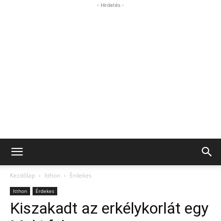
- Hirdetés -
Kezdőlap
Itthon
Érdekes
Itthon
Érdekes
Kiszakadt az erkélykorlát egy