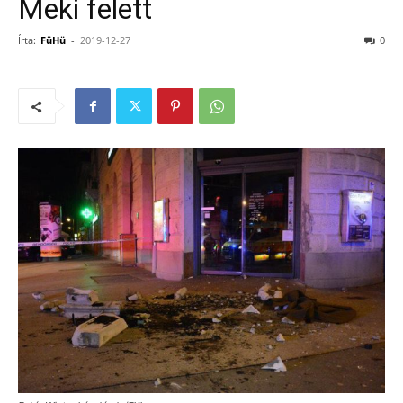
Meki felett
Írta:
FüHü
-
2019-12-27
0