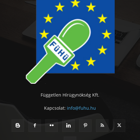
Független Hírügynökség Kft.
Kapcsolat:
info@fuhu.hu