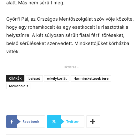
alatt. Más nem sérült meg.
Győrfi Pál, az Országos Mentőszolgálat szóvivője közölte,
hogy egy rohamkocsit és egy esetkocsit is riasztottak a
helyszínre. A két súlyosan sérült fiatal férfi töréseket,
belső sérüléseket szenvedett. Mindkettőjüket kórházba
vitték.
- Hirdetés -
CÍMKÉK
baleset
erkélykorlát
Harminckettesek tere
McDonald's
Facebook
Twitter