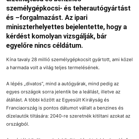
személygépkocsi- és teherautógyártást
és –forgalmazást. Az ipari
miniszterhelyettes bejelentette, hogy a
kérdést komolyan vizsgálják, bár
egyelőre nincs céldátum.
Kína tavaly 28 millió személygépkocsit gyártott, ami közel
a harmada volt a világ teljes termelésének.
A lépés „divatos”, mind a autógyárak, mind pedig az
egyes országok sorra jelentik be a leállást, illetve az
átállást. A többi között az Egyesült Királyság és
Franciaország is pontos dátumot vállalt a benzines és
dízelautók tiltására: 2040-re szeretnék kitiltani azokat az
országból.