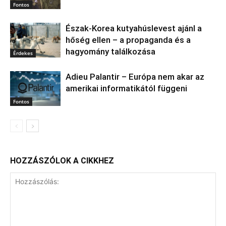
Fontos
Észak‑Korea kutyahúslevest ajánl a
hőség ellen – a propaganda és a
hagyomány találkozása
Érdekes
Adieu Palantir – Európa nem akar az
amerikai informatikától függeni
Fontos
HOZZÁSZÓLOK A CIKKHEZ