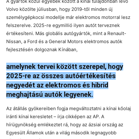
A gyártók közül egyebek között a kínai tulajdonban lévő
Volvo közölte júliusban, hogy 2019-től minden új
személygépkocsi modellje már elektromos motorral lesz
felszerelve. 2025-re egymillió ilyen autót terveznek
értékesíteni. Más globális autógyártók, mint a Renault-
Nissan, a Ford és a General Motors elektromos autók
fejlesztésén dolgoznak Kínában,
amelynek tervei között szerepel, hogy
2025-re az összes autóértékesítés
negyedét az elektromos és hibrid
meghajtású autók legyenek.
Az átállás gyökereiben fogja megváltoztatni a kínai kőolaj
iránti kínai keresletet – írja cikképen az AP. A
hírügynökség emlékeztet rá, hogy az ázsiai ország az
Egyesült Államok után a világ második legnagyobb