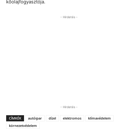
kőolajfogyasztója.
- Hirdetés -
- Hirdetés -
CÍMKÉK
autóipar
dízel
elektromos
klímavédelem
körnezetvédelem