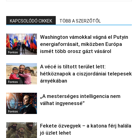
KAPCSOLÓDÓ CIKKEK
TÖBB A SZERZŐTŐL
Washington vámokkal vágná el Putyin
energiaforrásait, miközben Európa
ismét több orosz gázt vásárol
Fontos
A vécé is tiltott terület lett:
hétköznapok a ciszjordániai telepesek
árnyékában
Fontos
„A mesterséges intelligencia nem
válhat ingyenessé”
Fontos
Fekete özvegyek – a katona férj halála
jó üzlet lehet