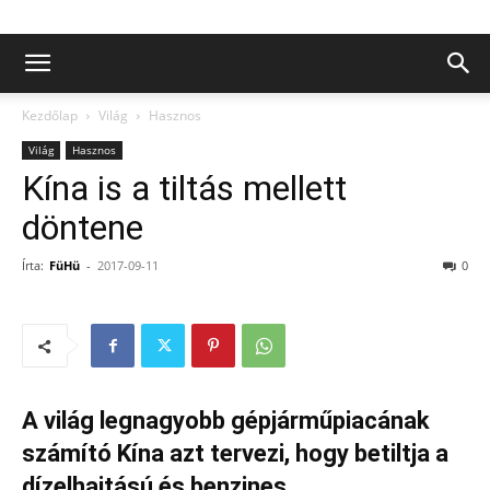
Kezdőlap
Világ
Hasznos
Világ
Hasznos
Kína is a tiltás mellett
döntene
Írta:
FüHü
-
2017-09-11
0
A világ legnagyobb gépjárműpiacának
számító Kína azt tervezi, hogy betiltja a
dízelhajtású és benzines