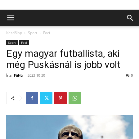
Kezdőlap
Sport
Foci
Sport
Foci
Egy magyar futballista, aki
még Puskásnál is jobb volt
Írta:
FüHü
-
2023-10-30
0