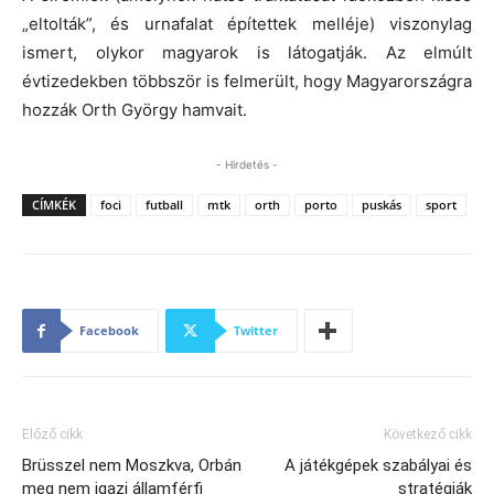
„eltolták”, és urnafalat építettek melléje) viszonylag
ismert, olykor magyarok is látogatják. Az elmúlt
évtizedekben többször is felmerült, hogy Magyarországra
hozzák Orth György hamvait.
- Hirdetés -
CÍMKÉK
foci
futball
mtk
orth
porto
puskás
sport
Facebook
Twitter
Előző cikk
Következő cikk
Brüsszel nem Moszkva, Orbán
A játékgépek szabályai és
meg nem igazi államférfi
stratégiák