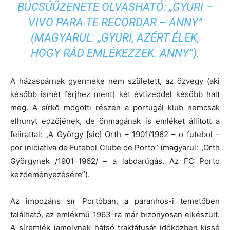
BÚCSÚÜZENETE OLVASHATÓ: „GYURI –
VIVO PARA TE RECORDAR – ANNY”
(MAGYARUL: „GYURI, AZÉRT ÉLEK,
HOGY RÁD EMLÉKEZZEK. ANNY”).
A házaspárnak gyermeke nem született, az özvegy (aki
később ismét férjhez ment) két évtizeddel később halt
meg. A sírkő mögötti részen a portugál klub nemcsak
elhunyt edzőjének, de önmagának is emléket állított a
felirattal: „A Gyõrgy [sic] Orth – 1901/1962 – o futebol –
por iniciativa de Futebol Clube de Porto” (magyarul: „Orth
Györgynek /1901–1962/ – a labdarúgás. Az FC Porto
kezdeményezésére”).
Az impozáns sír Portóban, a paranhos-i temetőben
található, az emlékmű 1963-ra már bizonyosan elkészült.
A síremlék (amelynek hátsó traktátusát időközben kissé