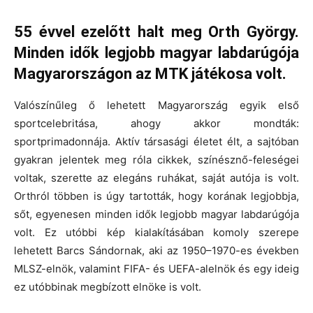
55 évvel ezelőtt halt meg Orth György.
Minden idők legjobb magyar labdarúgója
Magyarországon az MTK játékosa volt.
Valószínűleg ő lehetett Magyarország egyik első
sportcelebritása, ahogy akkor mondták:
sportprimadonnája. Aktív társasági életet élt, a sajtóban
gyakran jelentek meg róla cikkek, színésznő-feleségei
voltak, szerette az elegáns ruhákat, saját autója is volt.
Orthról többen is úgy tartották, hogy korának legjobbja,
sőt, egyenesen minden idők legjobb magyar labdarúgója
volt. Ez utóbbi kép kialakításában komoly szerepe
lehetett Barcs Sándornak, aki az 1950–1970-es években
MLSZ-elnök, valamint FIFA- és UEFA-alelnök és egy ideig
ez utóbbinak megbízott elnöke is volt.