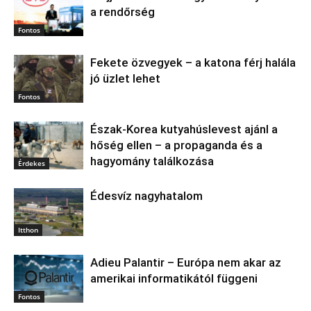
a rendőrség
Fontos
Fekete özvegyek – a katona férj halála
jó üzlet lehet
Fontos
Észak‑Korea kutyahúslevest ajánl a
hőség ellen – a propaganda és a
hagyomány találkozása
Érdekes
Édesvíz nagyhatalom
Itthon
Adieu Palantir – Európa nem akar az
amerikai informatikától függeni
Fontos