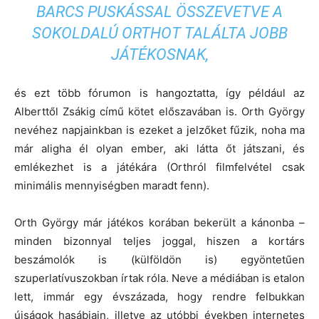
BARCS PUSKÁSSAL ÖSSZEVETVE A
SOKOLDALÚ ORTHOT TALÁLTA JOBB
JÁTÉKOSNAK,
és ezt több fórumon is hangoztatta, így például az
Alberttől Zsákig című kötet előszavában is. Orth György
nevéhez napjainkban is ezeket a jelzőket fűzik, noha ma
már aligha él olyan ember, aki látta őt játszani, és
emlékezhet is a játékára (Orthról filmfelvétel csak
minimális mennyiségben maradt fenn).
Orth György már játékos korában bekerült a kánonba –
minden bizonnyal teljes joggal, hiszen a kortárs
beszámolók is (külföldön is) egyöntetűen
szuperlatívuszokban írtak róla. Neve a médiában is etalon
lett, immár egy évszázada, hogy rendre felbukkan
újságok hasábjain, illetve az utóbbi években internetes