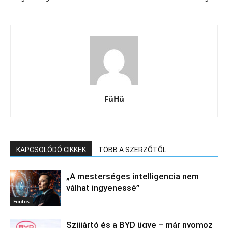
FüHü
KAPCSOLÓDÓ CIKKEK
TÖBB A SZERZŐTŐL
„A mesterséges intelligencia nem
válhat ingyenessé”
Fontos
Szijjártó és a BYD ügye – már nyomoz