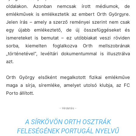
oldalakon. Azonban nemcsak írott médiumok, de
emlékművek is emlékeztetik az embert Orth Györgyre.
Jelen írás – amely a szerző reményei szerint nem csak
egy újabb emlékeztető, de új összefüggéseket és
ismereteket is bemutat – ez utóbbiakat veszi röviden
sorba, kiemelten foglalkozva Orth mellszobrának
„történetével”, levéltári dokumentummal is illusztrálva
azt.
Orth György elsőként megalkotott fizikai emlékműve
maga a sírja, síremléke, amelyet utolsó klubja, az FC
Porto állított.
- Hirdetés -
A SÍRKÖVÖN ORTH OSZTRÁK
FELESÉGÉNEK PORTUGÁL NYELVŰ