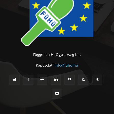
Független Hírügynökség Kft.
Kapcsolat:
info@fuhu.hu