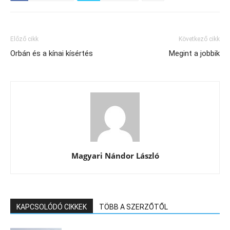
Előző cikk
Következő cikk
Orbán és a kínai kísértés
Megint a jobbik
Magyari Nándor László
KAPCSOLÓDÓ CIKKEK
TÖBB A SZERZŐTŐL