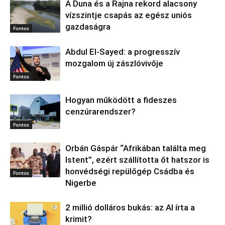
A Duna és a Rajna rekord alacsony
vízszintje csapás az egész uniós
gazdaságra
Fontos
Abdul El‑Sayed: a progresszív
mozgalom új zászlóvivője
Fontos
Hogyan működött a fideszes
cenzúrarendszer?
Fontos
Orbán Gáspár “Afrikában találta meg
Istent”, ezért szállította őt hatszor is
honvédségi repülőgép Csádba és
Fontos
Nigerbe
2 millió dolláros bukás: az AI írta a
krimit?