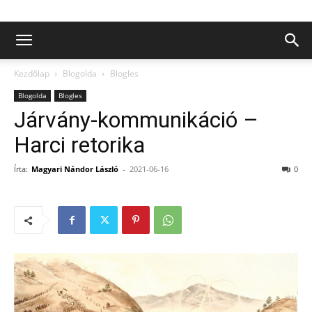
Kezdőlap
Blogolda
Blogles
Blogolda
Blogles
Járvány-kommunikáció –
Harci retorika
Írta:
Magyari Nándor László
-
2021-06-16
0