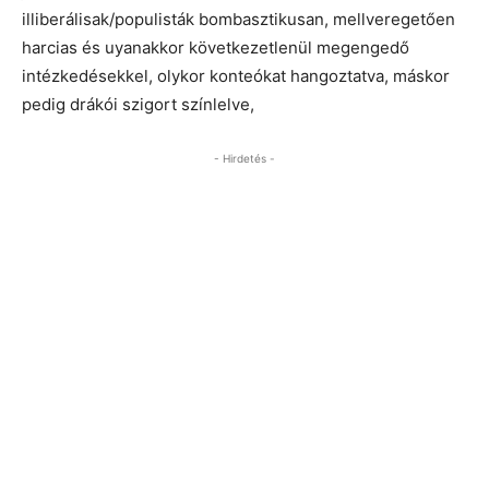
illiberálisak/populisták bombasztikusan, mellveregetően
harcias és uyanakkor következetlenül megengedő
intézkedésekkel, olykor konteókat hangoztatva, máskor
pedig drákói szigort színlelve,
- Hirdetés -