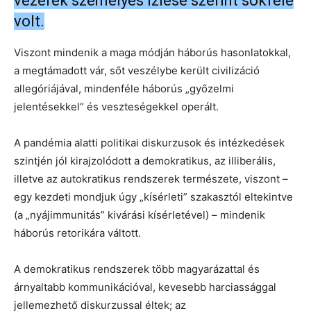
vezérek személyes ízlése szerint sokféle
volt.
Viszont mindenik a maga módján háborús hasonlatokkal,
a megtámadott vár, sőt veszélybe került civilizáció
allegóriájával, mindenféle háborús „győzelmi
jelentésekkel” és veszteségekkel operált.
A pandémia alatti politikai diskurzusok és intézkedések
szintjén jól kirajzolódott a demokratikus, az illiberális,
illetve az autokratikus rendszerek természete, viszont –
egy kezdeti mondjuk úgy „kísérleti” szakasztól eltekintve
(a „nyájimmunitás” kivárási kísérletével) – mindenik
háborús retorikára váltott.
A demokratikus rendszerek több magyarázattal és
árnyaltabb kommunikációval, kevesebb harciassággal
jellemezhető diskurzussal éltek; az