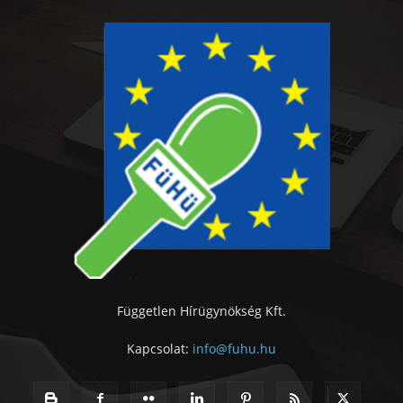
Független Hírügynökség Kft.
Kapcsolat:
info@fuhu.hu