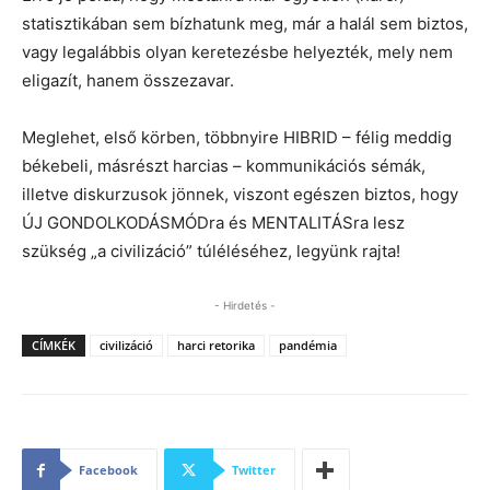
statisztikában sem bízhatunk meg, már a halál sem biztos,
vagy legalábbis olyan keretezésbe helyezték, mely nem
eligazít, hanem összezavar.
Meglehet, első körben, többnyire HIBRID – félig meddig
békebeli, másrészt harcias – kommunikációs sémák,
illetve diskurzusok jönnek, viszont egészen biztos, hogy
ÚJ GONDOLKODÁSMÓDra és MENTALITÁSra lesz
szükség „a civilizáció” túléléséhez, legyünk rajta!
- Hirdetés -
CÍMKÉK
civilizáció
harci retorika
pandémia
Facebook
Twitter