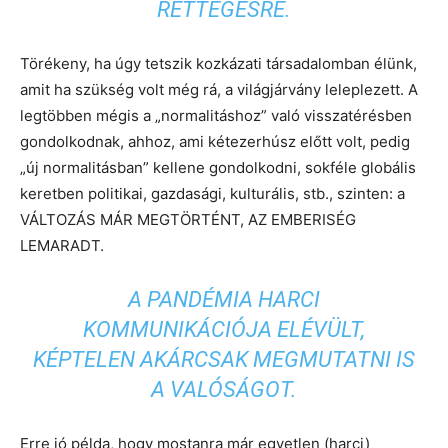
RETTEGÉSRE.
Törékeny, ha úgy tetszik kozkázati társadalomban élünk,
amit ha szükség volt még rá, a világjárvány leleplezett. A
legtöbben mégis a „normalitáshoz” való visszatérésben
gondolkodnak, ahhoz, ami kétezerhúsz előtt volt, pedig
„új normalitásban” kellene gondolkodni, sokféle globális
keretben politikai, gazdasági, kulturális, stb., szinten: a
VÁLTOZÁS MÁR MEGTÖRTÉNT, AZ EMBERISÉG
LEMARADT.
A PANDÉMIA HARCI
KOMMUNIKÁCIÓJA ELÉVÜLT,
KÉPTELEN AKÁRCSAK MEGMUTATNI IS
A VALÓSÁGOT.
Erre jó példa, hogy mostanra már egyetlen (harci)