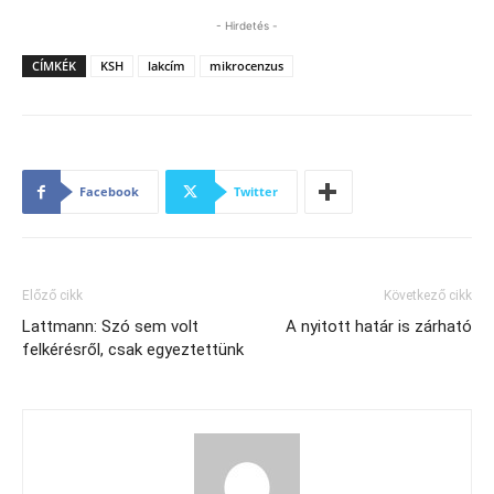
- Hirdetés -
CÍMKÉK
KSH
lakcím
mikrocenzus
Facebook
Twitter
Előző cikk
Következő cikk
Lattmann: Szó sem volt
A nyitott határ is zárható
felkérésről, csak egyeztettünk