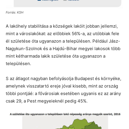
Forrás: KSH
A lakóhely stabilitása a községek lakóit jobban jellemzi,
mint a városlakókat: az előbbiek 56%-a, az utóbbiak fele
él születése óta ugyanazon a településen. Például Jász-
Nagykun-Szolnok és a Hajdú-Bihar megyei lakosok több
mint kétharmada lakik születése óta ugyanazon a
településen.
S az átlagot nagyban befolyásolja Budapest és környéke,
amelynek visszatartó ereje jóval kisebb, mint az ország
többi pontjáé: a fővárosiak esetében ugyanis ez az arány
csak 29, a Pest megyeieknél pedig 45%.