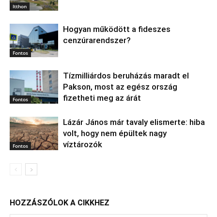
Itthon
Hogyan működött a fideszes
cenzúrarendszer?
Fontos
Tízmilliárdos beruházás maradt el
Pakson, most az egész ország
fizetheti meg az árát
Fontos
Lázár János már tavaly elismerte: hiba
volt, hogy nem épültek nagy
víztározók
Fontos
HOZZÁSZÓLOK A CIKKHEZ