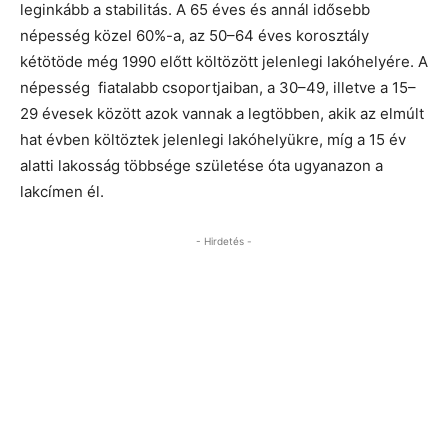
leginkább a stabilitás. A 65 éves és annál idősebb
népesség közel 60%-a, az 50–64 éves korosztály
kétötöde még 1990 előtt költözött jelenlegi lakóhelyére. A
népesség fiatalabb csoportjaiban, a 30–49, illetve a 15–
29 évesek között azok vannak a legtöbben, akik az elmúlt
hat évben költöztek jelenlegi lakóhelyükre, míg a 15 év
alatti lakosság többsége születése óta ugyanazon a
lakcímen él.
- Hirdetés -