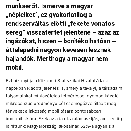
munkaerőt. Ismerve a magyar
„néplelket”, ez gyakorlatilag a
rendszerváltás előtti „fekete vonatos
sereg” visszatértét jelentené – azaz az
ingázókat, hiszen – borítékolhatóan –
áttelepedni nagyon kevesen lesznek
hajlandók. Merthogy a magyar nem
mobil.
Ezt bizonyítja a Központi Statisztikai Hivatal által a
napokban kiadott jelentés is, amely a tavalyi, a társadalmi
folyamatokat mintavételes felméréssel nyomon követő
mikrocenzus eredményeiből csemegézve állapít meg
tényeket a lakosság mobilitására pontosabban
immobilitására. Ezek az adatok alátámasztják, amit eddig
is hittünk: Magyarország lakosainak 52%-a ugyanis a