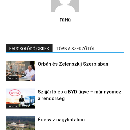
FüHü
KAPCSOLÓDÓ CIKKEK
TÖBB A SZERZŐTŐL
Orbán és Zelenszkij Szerbiában
Fontos
Szijjártó és a BYD ügye – már nyomoz
a rendőrség
Fontos
Édesvíz nagyhatalom