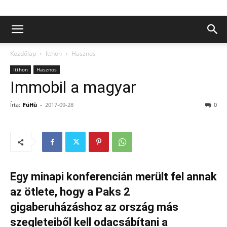
Kezdőlap
Itthon
Hasznos
Itthon
Hasznos
Immobil a magyar
Írta:
FüHü
-
2017-09-28
0
Egy minapi konferencián merült fel annak
az ötlete, hogy a Paks 2
gigaberuházáshoz az ország más
szegleteiből kell odacsábítani a