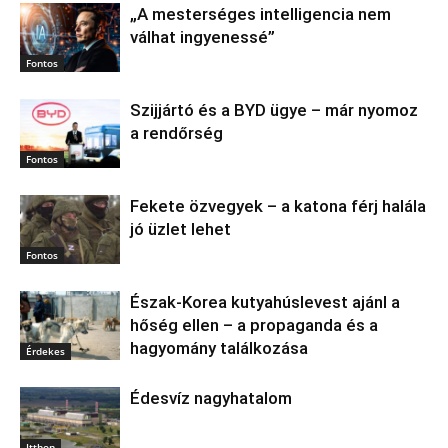
„A mesterséges intelligencia nem
válhat ingyenessé”
Fontos
Szijjártó és a BYD ügye – már nyomoz
a rendőrség
Fontos
Fekete özvegyek – a katona férj halála
jó üzlet lehet
Fontos
Észak‑Korea kutyahúslevest ajánl a
hőség ellen – a propaganda és a
hagyomány találkozása
Érdekes
Édesvíz nagyhatalom
Itthon