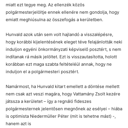
miatt ezt tegye meg. Az ellenzék közös
polgármesterjelöltje ennek ellenére nem gondolja, hogy
emiatt meghiúsulna az összefogás a kerületben.
Hunvald azok után sem volt hajlandó a visszalépésre,
hogy korábbi kijelentésének eleget téve felajánlották neki
induljon egyéni önkormányzati képviselő posztért, s nem
indítanak rá másik jelöltet. Ezt is visszautasította, holott
korábban ezt maga szabta feltételéül annak, hogy ne
induljon el a polgármesteri posztért.
Namármost, ha Hunvald kitart emellett a döntése mellett
nem csak azt veszi magára, hogy Vattamány Zsolt kezére
játssza a kerületet – így a regnáló fideszes
polgármesternek jelentősen megnőnek az esélyei – hiába
is optimista Niedermüller Péter (mit is tehetne mást) -,
hanem azt is