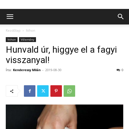
Kezdőlap
Itthon
Itthon
Vélemény
Hunvald úr, higgye el a fagyi
visszanyal!
Írta:
Kenderessy Milán
-
2019-08-30
0