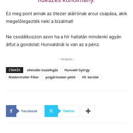
Ez meg pont annak az ötezer aláírónak arcul csapása, akik
megelőlegezték neki a bizalmat!
Ne csodálkozzon azon ha a hír hallatán mindenki agyán
átfut a gondolat: Hunvaldnál is van az a pénz.
- Hirdetés -
CÍMKÉK
ellenzéki összefogás
Hunvald György
Niedermüller Péter
polgármester-jelölt
VII. kerület
Facebook
Twitter