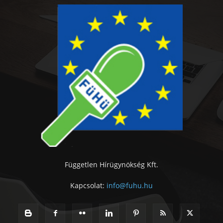
Független Hírügynökség Kft.
Kapcsolat:
info@fuhu.hu