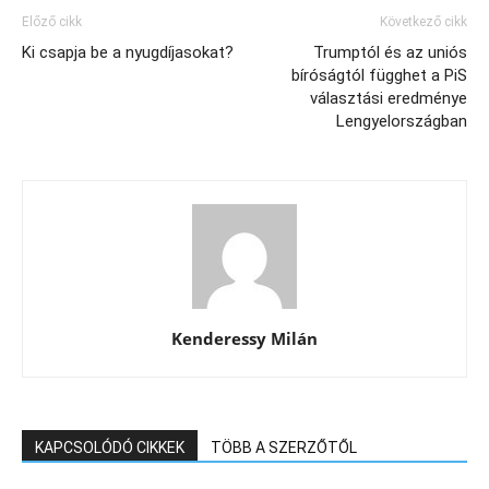
Előző cikk
Következő cikk
Ki csapja be a nyugdíjasokat?
Trumptól és az uniós
bíróságtól függhet a PiS
választási eredménye
Lengyelországban
Kenderessy Milán
KAPCSOLÓDÓ CIKKEK
TÖBB A SZERZŐTŐL