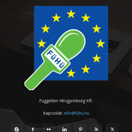
Független Hírügynökség Kft.
Kapcsolat:
info@fuhu.hu