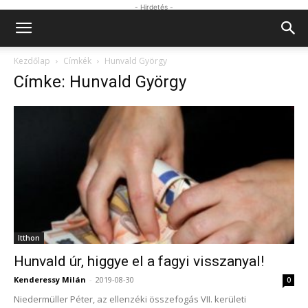
- Hirdetés -
Kezdőlap
Címkék
Hunvald György
Címke: Hunvald György
Itthon
Hunvald úr, higgye el a fagyi visszanyal!
Kenderessy Milán
-
2019-08-30
0
Niedermüller Péter, az ellenzéki összefogás VII. kerületi