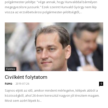
polgármester-jelöltje: "vége annak, hogy Hunvalddal bármilyen
megegyezésre jussunk." Ezek szerint Hunvald György nem lép
vissza az erzsébetvárosi polgármester-jelöltségtől,...
Fontos
Civilként folytatom
FüHü
-
2019-07-26
0
Sajnos eljött az idő, amikor mindent mérlegelve, kilépek abból a
közösségből, ahol 26 éven keresztül nagyon jól éreztem magam.
Most sem azért lépek ki...