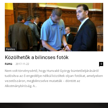
Fontos
Közölhetők a bilincses fotók
FüHü
-
2017-11-22
0
Nem volt törvénysértő, hogy Hunvald György büntetőeljárásáról
tudósítva az ő engedélye nélkül közöltek olyan fotókat, amelyeken
vezetőszáron, megbilincselve mutatták – döntött az
Alkotmánybíróság. A...