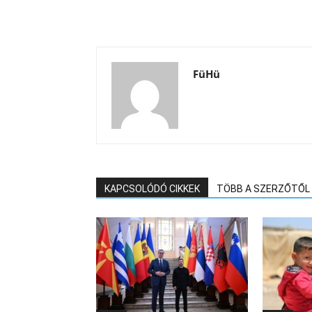
FüHü
KAPCSOLÓDÓ CIKKEK
TÖBB A SZERZŐTŐL