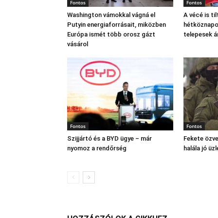
Fontos
Fontos
Washington vámokkal vágná el
A vécé is til
Putyin energiaforrásait, miközben
hétköznapok
Európa ismét több orosz gázt
telepesek 
vásárol
Fontos
Fontos
Szijjártó és a BYD ügye – már
Fekete özve
nyomoz a rendőrség
halála jó üzl