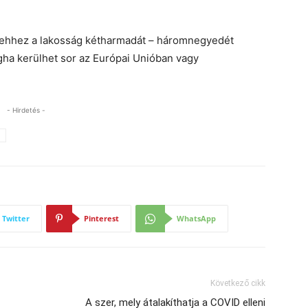
 ehhez a lakosság kétharmadát – háromnegyedét
igha kerülhet sor az Európai Unióban vagy
- Hirdetés -
Twitter
Pinterest
WhatsApp
Következő cikk
A szer, mely átalakíthatja a COVID elleni