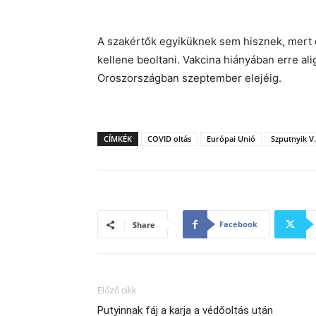
A szakértők egyiküknek sem hisznek, mert
kellene beoltani. Vakcina hiányában erre al
Oroszországban szeptember elejéig.
CÍMKÉK
COVID oltás
Európai Unió
Szputnyik V.
Facebook
Share
Előző cikk
Putyinnak fáj a karja a védőoltás után