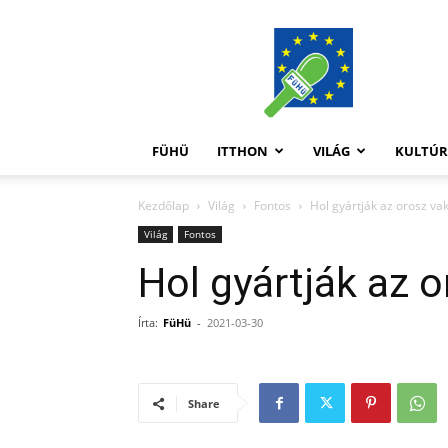
FüHü
FÜHÜ
ITTHON
VILÁG
KULTÚ
Kezdőlap
Világ
Fontos
Hol gyártják az orosz vak
Világ
Fontos
Hol gyártják az 
Írta:
FüHü
-
2021-03-30
Share