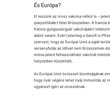
És Európa?
El leszünk az orosz vakcina nélkül is – jelen
iparpolitikáért felel Brüsszelben. A franci
francia gyógyszergyár vakcinájáért lobbizo
abból valami. Ezért jelenleg a Sanofi is Pfi
szervezi, hogy az Európai Unió a saját terül
versenyfutás az idővel nem Brüsszelnek do
múlva jelent felhasználható vakcinát miközb
helyzetben küszködik.
Az Európai Unió brüsszeli bizottságának eln
hogy nyár végére lehet nyáj immunitás az i
ugyanezt ígéri az oroszoknak.