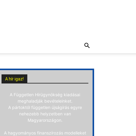
A hír igaz!
A Független Hírügynökség kiadásai
meghaladják bevételeinket.
A pártoktól független újságírás egyre
nehezebb helyzetben van
Magyarországon.
A hagyományos finanszírozás modelleket