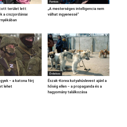
Fontos
tott terület lett:
„A mesterséges intelligencia nem
 a ciszjordániai
válhat ingyenessé”
árnyékában
Érdekes
gyek – a katona férj
Észak‑Korea kutyahúslevest ajánl a
et lehet
hőség ellen – a propaganda és a
hagyomány találkozása