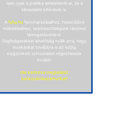
nem csak a politika lehetetleníti el, de a
társadalmi kihívások is.
A
fuhu.hu
fennmaradásához, hosszútávú
működéséhez, szerkesztőségünk rászorul
támogatásotokra.
Segítségetekkel lehetőség nyílik arra, hogy
munkánkat továbbra is az eddig
megszokott színvonalon végezhessük
tovább.
Ide kattintva megtalálod
bankszámlaszámunkat!