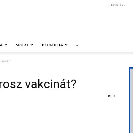
- Hirdetés -
RA
SPORT
BLOGOLDA
–
cinát?
orosz vakcinát?
0