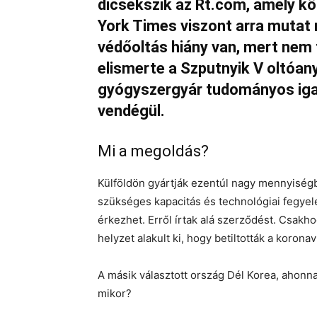
dicsekszik az Rt.com, amely kö
York Times viszont arra mutat
védőoltás hiány van, mert nem 
elismerte a Szputnyik V oltóan
gyógyszergyár tudományos igazg
vendégül.
Mi a megoldás?
Külföldön gyártják ezentúl nagy mennyiségb
szükséges kapacitás és technológiai fegyele
érkezhet. Erről írtak alá szerződést. Csakh
helyzet alakult ki, hogy betiltották a korona
A másik választott ország Dél Korea, ahonn
mikor?