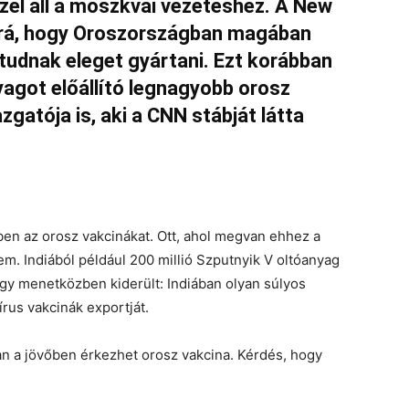
zel áll a moszkvai vezetéshez. A New
 rá, hogy Oroszországban magában
tudnak eleget gyártani. Ezt korábban
yagot előállító legnagyobb orosz
atója is, aki a CNN stábját látta
en az orosz vakcinákat. Ott, ahol megvan ehhez a
m. Indiából például 200 millió Szputnyik V oltóanyag
ogy menetközben kiderült: Indiában olyan súlyos
vírus vakcinák exportját.
an a jövőben érkezhet orosz vakcina. Kérdés, hogy