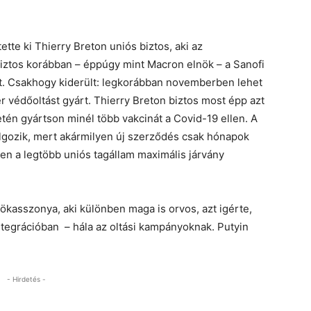
tette ki Thierry Breton uniós biztos, aki az
a biztos korábban – éppúgy mint Macron elnök – a Sanofi
tt. Csakhogy kiderült: legkorábban novemberben lehet
zer védőoltást gyárt. Thierry Breton biztos most épp azt
etén gyártson minél több vakcinát a Covid-19 ellen. A
lgozik, mert akármilyen új szerződés csak hónapok
en a legtöbb uniós tagállam maximális járvány
ökasszonya, aki különben maga is orvos, azt igérte,
ntegrációban – hála az oltási kampányoknak. Putyin
- Hirdetés -