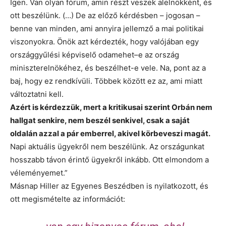
Igen. Van olyan fórum, amin részt veszek alelnökként, és
ott beszélünk. (…) De az előző kérdésben – jogosan –
benne van minden, ami annyira jellemző a mai politikai
viszonyokra. Önök azt kérdezték, hogy valójában egy
országgyűlési képviselő odamehet
–
e az ország
miniszterelnökéhez, és beszélhet-e vele. Na, pont az a
baj, hogy ez rendkívüli. Többek között ez az, ami miatt
változtatni kell.
Azért is kérdezzük, mert a kritikusai szerint Orbán nem
hallgat senkire, nem beszél senkivel, csak a saját
oldalán azzal a pár emberrel, akivel körbeveszi magát.
Napi aktuális ügyekről nem beszélünk. Az országunkat
hosszabb távon érintő ügyekről inkább. Ott elmondom a
véleményemet.”
Másnap Hiller az Egyenes Beszédben is nyilatkozott, és
ott megismételte az információt: