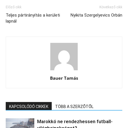
Előző cikk
Következő cikk
Teljes pártirányítás a kerületi
Nyikita Szergelyevics Orbán
lapnál
Bauer Tamás
KAPCSOLÓDÓ CIKKEK
TÖBB A SZERZŐTŐL
Marokkó ne rendezhessen futball-
világbajnokságot?