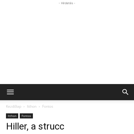
- Hirdetés -
Kezdőlap
Itthon
Fontos
Itthon
Fontos
Hiller, a strucc