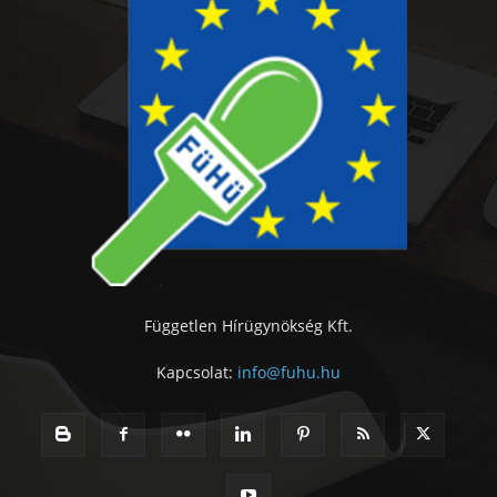
Független Hírügynökség Kft.
Kapcsolat:
info@fuhu.hu