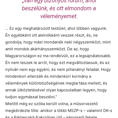
„van egy bizonyos fórum, ahol
beszélünk, és ott elmondom a
véleményemet.
… Ez egy meghatározott testület, ahol többen vagyunk.
Én egyébként ott alelnökként veszek részt, és, ne
gondolja, hogy mást mondanék neki négyszemközt, mint
amit mondok akárhányszemközt. De az, hogy
Magyarországon ez ma rendkívüli, ez a legsajnálatosabb.
Én nem teszek le arról, hogy ezt megváltoztassuk, és ez
nyilván nem egy egyéni, és nem pillanatnyi feladat. Hogy
mindenkori ellenzék és mindenkori kormány a
vélemények különbözőségének megtartása mellett, és
annak ütköztetésével olyan kapcsolatban legyen, hogy
tudjon egymással beszélni.”
Mielőtt még ez szóba került volna, a műsorvezető
megkérdezte tőle: amikor a többi MSZP-s – valamint DK-s
és a Párbeszéd-frakcióban ülő – képviselő fekete