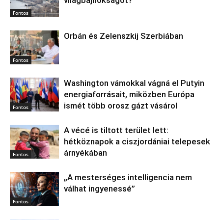
Fontos
Orbán és Zelenszkij Szerbiában
Fontos
Washington vámokkal vágná el Putyin
energiaforrásait, miközben Európa
ismét több orosz gázt vásárol
Fontos
A vécé is tiltott terület lett:
hétköznapok a ciszjordániai telepesek
árnyékában
Fontos
„A mesterséges intelligencia nem
válhat ingyenessé”
Fontos