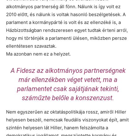
alkotmányos partnerség áll fönn. Nálunk is így volt ez
2010 előtt, és nálunk is voltak hasonló beszélgetések. A
parlament a kormánypárté is volt és az ellenzéké is, a
Házbizottságban rendszeresen egyet tudtak érteni arról,
hogy mi történjék a parlamenti ülésen, miközben persze
ellentétesen szavaztak.
Ma azonban nem ez a helyzet.
A Fidesz az alkotmányos partnerségnek
már ellenzékben véget vetett, ma a
parlamentet csak sajátjának tekinti,
száműzte belőle a konszenzust.
Nem egyszerűen az oktatáspolitikája rossz, amiről Hiller
helyesen beszél, nemcsak feudális viszonyokat épít, amit
szintén helyesen lát Hiller, hanem felszámolta a
demokratikus jogállamot, megszüntette kormány és