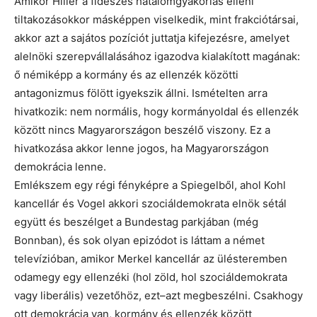
Amikor Hiller a fideszes hatalomgyakorlás elleni
tiltakozásokkor másképpen viselkedik, mint frakciótársai,
akkor azt a sajátos pozíciót juttatja kifejezésre, amelyet
alelnöki szerepvállalásához igazodva kialakított magának:
ő némiképp a kormány és az ellenzék közötti
antagonizmus fölött igyekszik állni. Ismételten arra
hivatkozik: nem normális, hogy kormányoldal és ellenzék
között nincs Magyarországon beszélő viszony. Ez a
hivatkozása akkor lenne jogos, ha Magyarországon
demokrácia lenne.
Emlékszem egy régi fényképre a Spiegelből, ahol Kohl
kancellár és Vogel akkori szociáldemokrata elnök sétál
együtt és beszélget a Bundestag parkjában (még
Bonnban), és sok olyan epizódot is láttam a német
televízióban, amikor Merkel kancellár az ülésteremben
odamegy egy ellenzéki (hol zöld, hol szociáldemokrata
vagy liberális) vezetőhöz, ezt–azt megbeszélni. Csakhogy
ott demokrácia van, kormány és ellenzék között