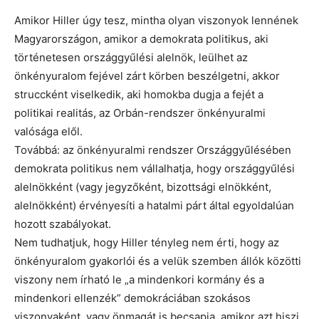
Amikor Hiller úgy tesz, mintha olyan viszonyok lennének
Magyarországon, amikor a demokrata politikus, aki
történetesen országgyűlési alelnök, leülhet az
önkényuralom fejével zárt körben beszélgetni, akkor
struccként viselkedik, aki homokba dugja a fejét a
politikai realitás, az Orbán-rendszer önkényuralmi
valósága elől.
Továbbá: az önkényuralmi rendszer Országgyűlésében
demokrata politikus nem vállalhatja, hogy országgyűlési
alelnökként (vagy jegyzőként, bizottsági elnökként,
alelnökként) érvényesíti a hatalmi párt által egyoldalúan
hozott szabályokat.
Nem tudhatjuk, hogy Hiller tényleg nem érti, hogy az
önkényuralom gyakorlói és a velük szemben állók közötti
viszony nem írható le „a mindenkori kormány és a
mindenkori ellenzék” demokráciában szokásos
viszonyaként, vagy önmagát is becsapja, amikor azt hiszi,