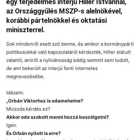
egy terjedelmes interjú Hiller Istvánnal,
az Országgyűlés MSZP-s alelnökével,
korábbi pártelnökkel és oktatási
miniszterrel.
Sok mindenről esett szó benne, és amikor a kormánypárti
politikusokkal való kapcsolatáról kérdezték, Hiller elárult
valamit, amiről a nyilvánosság eddig semmit sem tudott,
de ami bekerült az interjú fenti internetes
megnevezésébe.
Idézem:
„
Orbán Viktorhoz is odamehetne?
Micsoda kérdés ez?
Akkor oda szokott menni hozzá beszélgetni?
Igen.
És Orbán nyitott is erre?