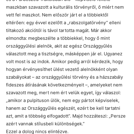
maszkban szavazott a kulturális törvényről, ő miért nem
vett fel maszkot. Nem először járt el a többiektől
eltérően: egy évvel ezelőtt a „rabszolgatörvény” elleni
tiltakozó akciótól is távol tartotta magát. Már akkor
elmondta: megbeszélte a többiekkel, hogy ő mint
országgyűlési alelnök, akit az egész Országgyűlés
választott meg a tisztségre, másképpen jár el. Ugyanez
volt most is az indok. Amikor pedig arról kérdezik, hogy
hogyan érvényesíthet ülést vezető alelnökként olyan
szabályokat – az országgyűlési törvény és a házszabály
fideszes átírásának következményeit –, amelyeket nem
szavazott meg, mert nem ért velük egyet, így válaszol:
„amikor a pulpituson ülök, nem egy pártot képviselek,
hanem az Országgyűlés egészét, ezért be kell tartatni
azt, amit a többség elfogadott”. Majd hozzáteszi: „Persze
azért vannak stílusbeli különbségek.”
Ezzel a dolog nincs elintézve.