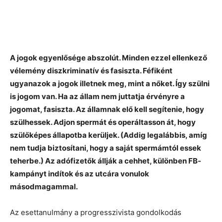
A jogok egyenlősége abszolút. Minden ezzel ellenkező
vélemény diszkriminatív és fasiszta. Féfiként
ugyanazok a jogok illetnek meg, mint a nőket. Így szülni
is jogom van. Ha az állam nem juttatja érvényre a
jogomat, fasiszta. Az államnak elő kell segítenie, hogy
szülhessek. Adjon spermát és operáltasson át, hogy
szülőképes állapotba kerüljek. (Addig legalábbis, amíg
nem tudja biztosítani, hogy a saját spermámtól essek
teherbe.) Az adófizetők állják a cehhet, különben FB-
kampányt indítok és az utcára vonulok
másodmagammal.
Az esettanulmány a progresszivista gondolkodás