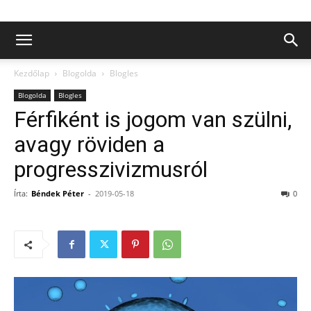
Kezdőlap
Blogolda
Blogles
Blogolda
Blogles
Férfiként is jogom van szülni,
avagy röviden a
progresszivizmusról
Írta:
Béndek Péter
-
2019-05-18
0