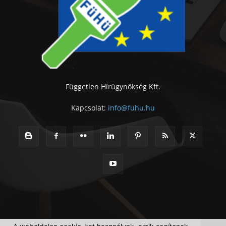
Független Hírügynökség Kft.
Kapcsolat:
info@fuhu.hu