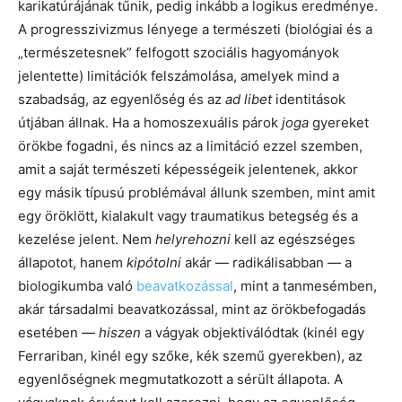
karikatúrájának tűnik, pedig inkább a logikus eredménye.
A progresszivizmus lényege a természeti (biológiai és a
„természetesnek” felfogott szociális hagyományok
jelentette) limitációk felszámolása, amelyek mind a
szabadság, az egyenlőség és az
ad libet
identitások
útjában állnak. Ha a homoszexuális párok
joga
gyereket
örökbe fogadni, és nincs az a limitáció ezzel szemben,
amit a saját természeti képességeik jelentenek, akkor
egy másik típusú problémával állunk szemben, mint amit
egy öröklött, kialakult vagy traumatikus betegség és a
kezelése jelent. Nem
helyrehozni
kell az egészséges
állapotot, hanem
kipótolni
akár — radikálisabban — a
biologikumba való
beavatkozással
, mint a tanmesémben,
akár társadalmi beavatkozással, mint az örökbefogadás
esetében —
hiszen
a vágyak objektiválódtak (kinél egy
Ferrariban, kinél egy szőke, kék szemű gyerekben), az
egyenlőségnek megmutatkozott a sérült állapota. A