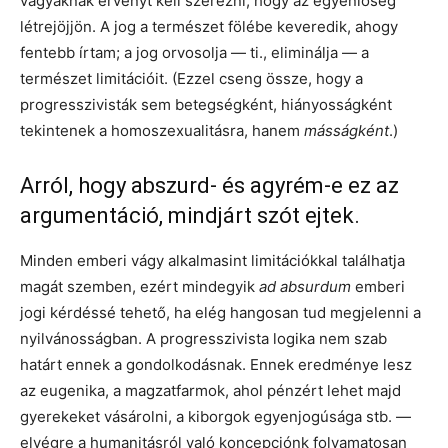
vágyaknak érvényt kell szerezni, hogy az egyenlőség
létrejöjjön. A jog a természet fölébe keveredik, ahogy
fentebb írtam; a jog orvosolja — ti., eliminálja — a
természet limitációit. (Ezzel cseng össze, hogy a
progresszivisták sem betegségként, hiányosságként
tekintenek a homoszexualitásra, hanem
másságként
.)
Arról, hogy abszurd- és agyrém-e ez az
argumentáció, mindjárt szót ejtek.
Minden emberi vágy alkalmasint limitációkkal találhatja
magát szemben, ezért mindegyik
ad absurdum
emberi
jogi kérdéssé tehető, ha elég hangosan tud megjelenni a
nyilvánosságban. A progresszivista logika nem szab
határt ennek a gondolkodásnak. Ennek eredménye lesz
az eugenika, a magzatfarmok, ahol pénzért lehet majd
gyerekeket vásárolni, a kiborgok egyenjogúsága stb. —
elvégre a humanitásról való koncepciónk folyamatosan