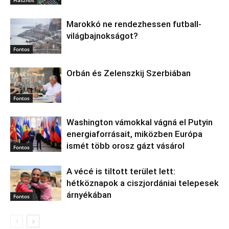
Marokkó ne rendezhessen futball-
világbajnokságot?
Fontos
Orbán és Zelenszkij Szerbiában
Fontos
Washington vámokkal vágná el Putyin
energiaforrásait, miközben Európa
ismét több orosz gázt vásárol
Fontos
A vécé is tiltott terület lett:
hétköznapok a ciszjordániai telepesek
árnyékában
Fontos