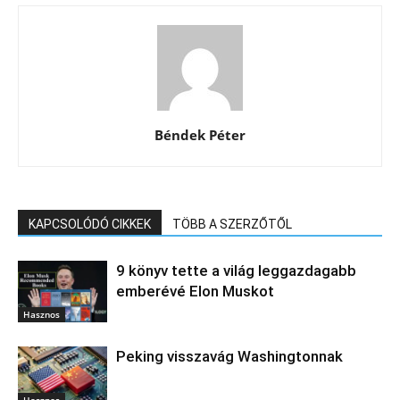
Béndek Péter
KAPCSOLÓDÓ CIKKEK
TÖBB A SZERZŐTŐL
9 könyv tette a világ leggazdagabb
emberévé Elon Muskot
Hasznos
Peking visszavág Washingtonnak
Hasznos