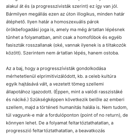
alakul át és (a progresszivisták szerint) ez így van jól.
Bármilyen megállás ezen az úton illogikus, minden határ
átéphető. Ilyen határ a homoszexuális párok
örökbefogadási joga is, amely ma még ártatlan lépésnek
tűnhet a folyamatban, amit csak a homofóbok és egyéb
fasiszták rosszallanak (oké, vannak ilyenek is a tiltakozók
között). Szerintem nem ártatlan lépés, hanem ostoba.
Az a baj, hogy a progresszívisták gondolkodása
mérhetetlenül elprimitivizálódott, kb. a celeb kultúra
egyik hajtásává vált, a vezetett tömeg szellemi
állapotához igazodott. (Éppen, mint a valódi rasszistáké
és náciké.) Szükségképpen következik belőle az emberi
szellem, majd a történeti humanitás halála is. Nem tudom,
túl vagyunk-e már a fordulóponton (point of no return), de
könnyen lehet. De a folyamat feltartóztathatatlan, a
progresszió feltartóztathatatlan, a beavatkozás