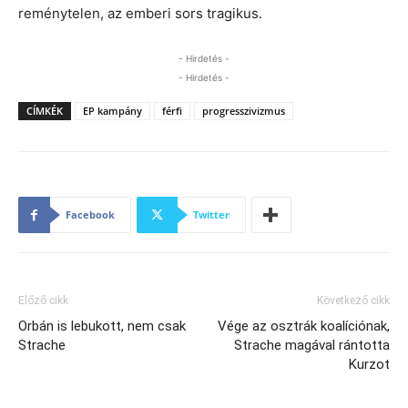
reménytelen, az emberi sors tragikus.
- Hirdetés -
- Hirdetés -
CÍMKÉK
EP kampány
férfi
progresszivizmus
Facebook
Twitter
Előző cikk
Következő cikk
Orbán is lebukott, nem csak
Vége az osztrák koalíciónak,
Strache
Strache magával rántotta
Kurzot