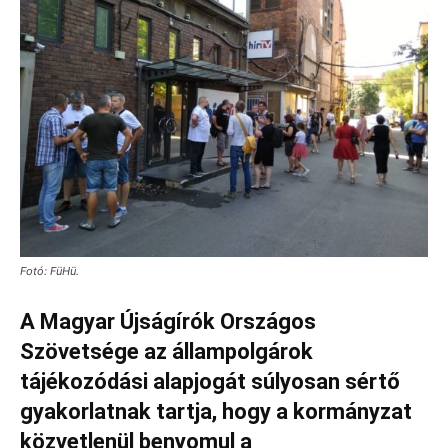
Fotó: FüHü.
A Magyar Újságírók Országos
Szövetsége az állampolgárok
tájékozódási alapjogát súlyosan sértő
gyakorlatnak tartja, hogy a kormányzat
közvetlenül benyomul a