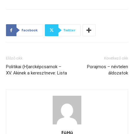
Facebook
Twitter
Előző cikk
Következő cikk
Politikai (H)arcképcsarnok –
Porajmos – névtelen
XV. Akinek a keresztneve: Lista
áldozatok
FüHü