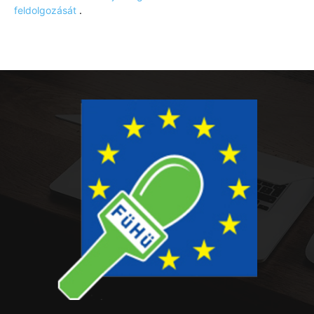
feldolgozását
.