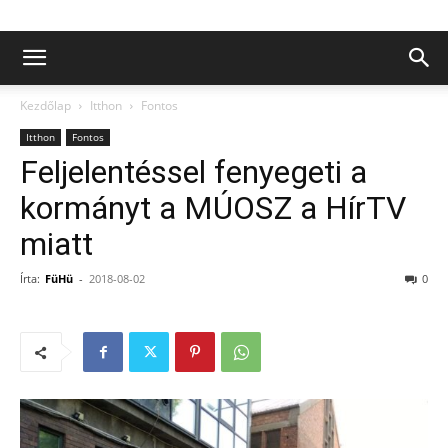
Kezdőlap
Itthon
Fontos
Itthon
Fontos
Feljelentéssel fenyegeti a
kormányt a MÚOSZ a HírTV
miatt
Írta:
FüHü
-
2018-08-02
0