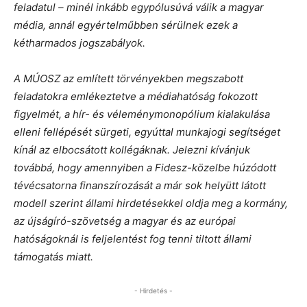
feladatul – minél inkább egypólusúvá válik a magyar
média, annál egyértelműbben sérülnek ezek a
kétharmados jogszabályok.
A MÚOSZ az említett törvényekben megszabott
feladatokra emlékeztetve a médiahatóság fokozott
figyelmét, a hír- és véleménymonopólium kialakulása
elleni fellépését sürgeti, egyúttal munkajogi segítséget
kínál az elbocsátott kollégáknak. Jelezni kívánjuk
továbbá, hogy amennyiben a Fidesz-közelbe húzódott
tévécsatorna finanszírozását a már sok helyütt látott
modell szerint állami hirdetésekkel oldja meg a kormány,
az újságíró-szövetség a magyar és az európai
hatóságoknál is feljelentést fog tenni tiltott állami
támogatás miatt.
- Hirdetés -