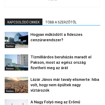
KAPCSOLÓDÓ CIKKEK
TÖBB A SZERZŐTŐL
Hogyan működött a fideszes
cenzúrarendszer?
Fontos
Tízmilliárdos beruházás maradt el
Pakson, most az egész ország
fizetheti meg az árát
Fontos
Lázár János már tavaly elismerte: hiba
volt, hogy nem épültek nagy
víztározók
Fontos
A Nagy Folyó meg az Erőmű