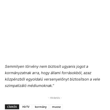
Semmilyen törvény nem biztosít ugyanis jogot a
kormányzatnak arra, hogy állami forrásokból, azaz
közpénzből egyoldalú versenyelőnyt biztosítson a vele
szimpatizáló médiumoknak.”
- Hirdetés -
CÍMKÉK
HírTV
kormány
muosz