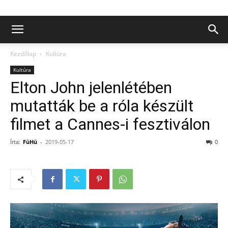
Kezdőlap
Kultúra
Kultúra
Elton John jelenlétében
mutatták be a róla készült
filmet a Cannes-i fesztiválon
Írta:
FüHü
-
2019-05-17
0