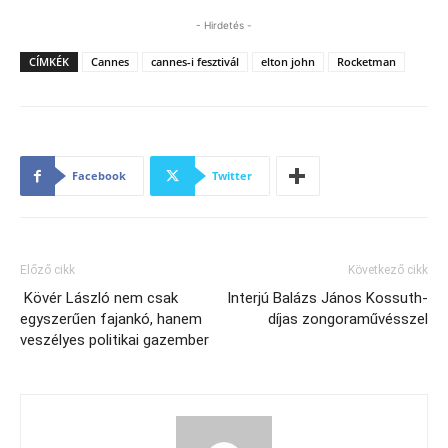
- Hirdetés -
CÍMKÉK
Cannes
cannes-i fesztivál
elton john
Rocketman
Facebook
Twitter
Előző cikk
Következő cikk
Kövér László nem csak
Interjú Balázs János Kossuth-
egyszerűen fajankó, hanem
díjas zongoraművésszel
veszélyes politikai gazember