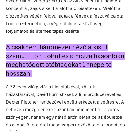
excentrikus szupersztárra és az AIDS elleni küzdelmére
koncentrál, zajos sikert aratott a Croisette-en. Mielőtt a
díszvetítés végén felgyulladtak a fények a fesztiválpalota
Lumiere-termében, a vége főcímet a közönség
folyamatos és ütemes tapsa kísérte.
A csaknem háromezer néző a kisírt
szemű Elton Johnt és a hozzá hasonlóan
meghatódott stábtagokat ünnepelte
hosszan.
A 72 éves világsztár a film stábjával, köztük
házastársával, David Furnish-sel, a film producerével és
Dexter Fletcher rendezővel együtt érkezett a vetítésre. A
nehezen mozgó énekes azonban nem ment fel a vörös
szőnyegen, hanem egy hátsó ajtón sétált be az épületbe,
és a lépcső tetejéről mosolyogva üdvözölte a rajongóit és