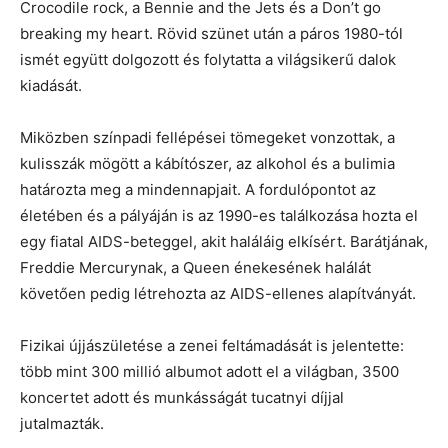
Crocodile rock, a Bennie and the Jets és a Don’t go
breaking my heart. Rövid szünet után a páros 1980-tól
ismét együtt dolgozott és folytatta a világsikerű dalok
kiadását.
Miközben színpadi fellépései tömegeket vonzottak, a
kulisszák mögött a kábítószer, az alkohol és a bulimia
határozta meg a mindennapjait. A fordulópontot az
életében és a pályáján is az 1990-es találkozása hozta el
egy fiatal AIDS-beteggel, akit haláláig elkísért. Barátjának,
Freddie Mercurynak, a Queen énekesének halálát
követően pedig létrehozta az AIDS-ellenes alapítványát.
Fizikai újjászületése a zenei feltámadását is jelentette:
több mint 300 millió albumot adott el a világban, 3500
koncertet adott és munkásságát tucatnyi díjjal
jutalmazták.