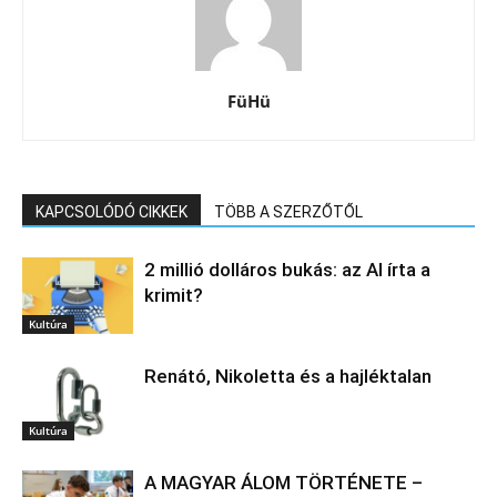
FüHü
KAPCSOLÓDÓ CIKKEK
TÖBB A SZERZŐTŐL
2 millió dolláros bukás: az AI írta a
krimit?
Kultúra
Renátó, Nikoletta és a hajléktalan
Kultúra
A MAGYAR ÁLOM TÖRTÉNETE –