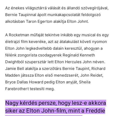
Az énekes világsztárrá válását és állandó szövegírójával,
Bernie Taupinnal ápolt munkakapcsolatát feldolgozó
alkotásban Taron Egerton alakítja Elton Johnt.
A Rocketman műfaját tekintve inkább egy musical és egy
életrajzi film keveréke, azt az átalakulást követi nyomon
Elton John legkedveltebb dalain keresztül, ahogyan a
félénk zongorista csodagyerek Reginald Kenneth
Dwightból szupersztár lett Elton Hercules John néven.
Jamie Bell alakítja a szerzőtárs Bernie Taupint, Richard
Madden játssza Elton első menedzserét, John Reidet,
Bryce Dallas Howard pedig Elton anyját, Sheila
Farebrothert testesíti meg.
Nagy kérdés persze, hogy lesz-e akkora
siker az Elton John-film, mint a Freddie