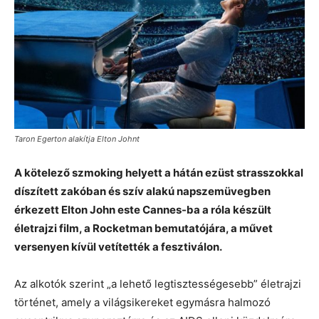
Taron Egerton alakítja Elton Johnt
A kötelező szmoking helyett a hátán ezüst strasszokkal
díszített zakóban és szív alakú napszemüvegben
érkezett Elton John este Cannes-ba a róla készült
életrajzi film, a Rocketman bemutatójára, a művet
versenyen kívül vetítették a fesztiválon.
Az alkotók szerint „a lehető legtisztességesebb” életrajzi
történet, amely a világsikereket egymásra halmozó