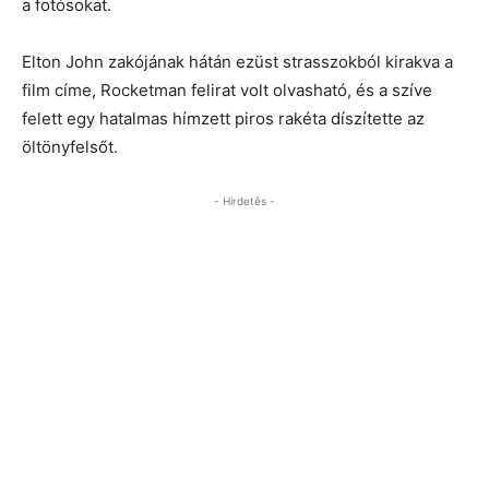
a fotósokat.
Elton John zakójának hátán ezüst strasszokból kirakva a
film címe, Rocketman felirat volt olvasható, és a szíve
felett egy hatalmas hímzett piros rakéta díszítette az
öltönyfelsőt.
- Hirdetés -