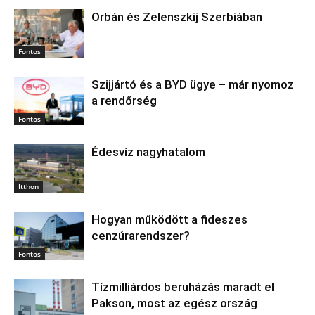
Orbán és Zelenszkij Szerbiában
Fontos
Szijjártó és a BYD ügye – már nyomoz
a rendőrség
Fontos
Édesvíz nagyhatalom
Itthon
Hogyan működött a fideszes
cenzúrarendszer?
Fontos
Tízmilliárdos beruházás maradt el
Pakson, most az egész ország