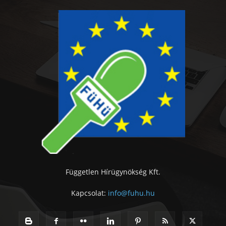
Független Hírügynökség Kft.
Kapcsolat:
info@fuhu.hu