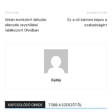
Előző cikk
Következő cikk
Orbán levitézlett délszláv
Ez a nő bármire képes a
ellenzéki vezetőkkel
szabadságért
találkozott Ohridban
FüHü
KAPCSOLÓDÓ CIKKEK
TÖBB A SZERZŐTŐL