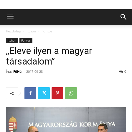
Kezdőlap
Itthon
Fontos
Itthon
Fontos
„Eleve ilyen a magyar
társadalom”
Írta:
FüHü
-
2017-09-28
0