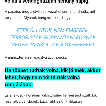
volna a vendégházban néhány napig.
A panziós meg a civil szervezet el sem mondhatta, mit
terveznek. Olyanok hangzottak el, hogy
EZEK ÁLLATOK, NEM EMBEREK.
TERRORISTÁK, ROBBANTANI FOGNAK,
MEGERŐSZAKOLJÁK A GYEREKEKET.
A miniszter erre reagálva azt mondja,
Ha többet tudtak volna, kik jönnek, akkor
lehet, hogy nem történtek volna
rongálások.
És a lakosok körében valószínűleg félreértést szült, kik
lesznek a vendégek. Lázár ehhez önkritikusan