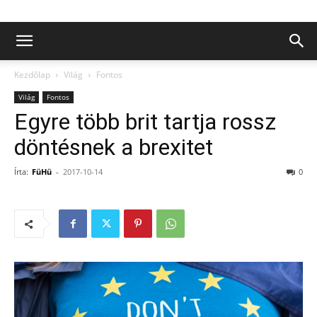
Kezdőlap
Világ
Fontos
Világ
Fontos
Egyre több brit tartja rossz
döntésnek a brexitet
Írta:
FüHü
-
2017-10-14
0