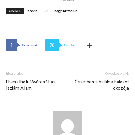
CÍMKÉK
brexit
EU
nagy-britannia
Facebook
Twitter
Előző cikk
Következő cikk
Elvesztheti fővárosát az
Őrizetben a halálos baleset
Iszlám Állam
okozója