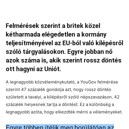
Felmérések szerint a britek közel
kétharmada elégedetlen a kormány
teljesítményével az EU-ból való kilépésről
szóló tárgyalásokon. Egyre jobban nő
azok száma is, akik szerint rossz döntés
ott hagyni az Uniót.
A legnagyobb közvéleménykutató, a YouGov felmérése
szerint 47 százalék gondolja azt, hogy rossz döntés
született a tavalyi, a kilépésről szóló népszavazáson, 42
százalék helyesnek tartja a döntést. Ez a különbség a
legnagyobb azóta, hogy elkezdték mérni a véleményeket.
Egyre többen ítélik meg borúlátóan az