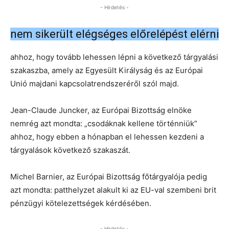
- Hirdetés -
nem sikerült elégséges előrelépést elérni
ahhoz, hogy tovább lehessen lépni a következő tárgyalási
szakaszba, amely az Egyesült Királyság és az Európai
Unió majdani kapcsolatrendszeréről szól majd.
Jean-Claude Juncker, az Európai Bizottság elnöke
nemrég azt mondta: „csodáknak kellene történniük”
ahhoz, hogy ebben a hónapban el lehessen kezdeni a
tárgyalások következő szakaszát.
Michel Barnier, az Európai Bizottság főtárgyalója pedig
azt mondta: patthelyzet alakult ki az EU-val szembeni brit
pénzügyi kötelezettségek kérdésében.
- Hirdetés -