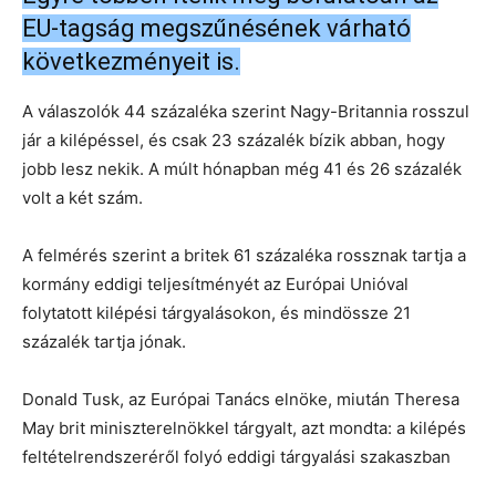
EU-tagság megszűnésének várható
következményeit is.
A válaszolók 44 százaléka szerint Nagy-Britannia rosszul
jár a kilépéssel, és csak 23 százalék bízik abban, hogy
jobb lesz nekik. A múlt hónapban még 41 és 26 százalék
volt a két szám.
A felmérés szerint a britek 61 százaléka rossznak tartja a
kormány eddigi teljesítményét az Európai Unióval
folytatott kilépési tárgyalásokon, és mindössze 21
százalék tartja jónak.
Donald Tusk, az Európai Tanács elnöke, miután Theresa
May brit miniszterelnökkel tárgyalt, azt mondta: a kilépés
feltételrendszeréről folyó eddigi tárgyalási szakaszban