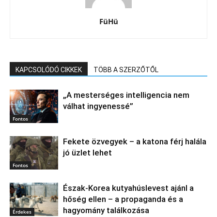
FüHü
KAPCSOLÓDÓ CIKKEK
TÖBB A SZERZŐTŐL
„A mesterséges intelligencia nem
válhat ingyenessé”
Fontos
Fekete özvegyek – a katona férj halála
jó üzlet lehet
Fontos
Észak‑Korea kutyahúslevest ajánl a
hőség ellen – a propaganda és a
hagyomány találkozása
Érdekes