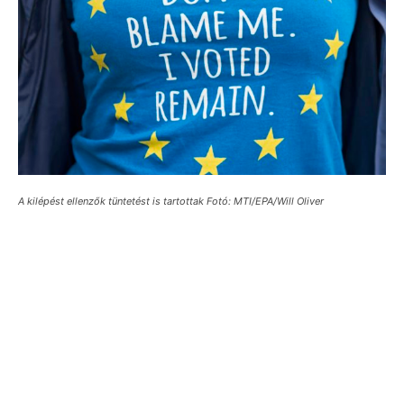
A kilépést ellenzők tüntetést is tartottak Fotó: MTI/EPA/Will Oliver