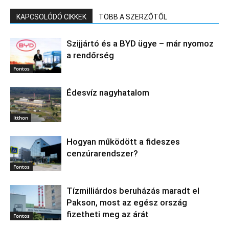
KAPCSOLÓDÓ CIKKEK
TÖBB A SZERZŐTŐL
Szijjártó és a BYD ügye – már nyomoz
a rendőrség
Fontos
Édesvíz nagyhatalom
Itthon
Hogyan működött a fideszes
cenzúrarendszer?
Fontos
Tízmilliárdos beruházás maradt el
Pakson, most az egész ország
fizetheti meg az árát
Fontos