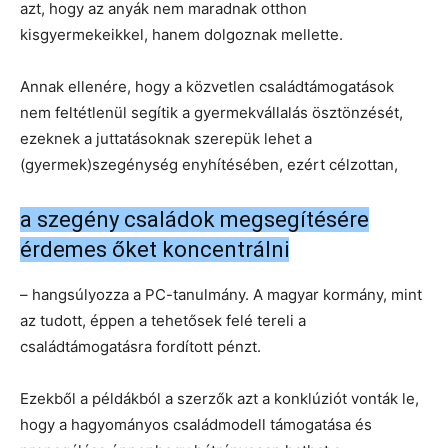
azt, hogy az anyák nem maradnak otthon
kisgyermekeikkel, hanem dolgoznak mellette.
Annak ellenére, hogy a közvetlen családtámogatások
nem feltétlenül segítik a gyermekvállalás ösztönzését,
ezeknek a juttatásoknak szerepük lehet a
(gyermek)szegénység enyhítésében, ezért célzottan,
a szegény családok megsegítésére
érdemes őket koncentrálni
– hangsúlyozza a PC-tanulmány. A magyar kormány, mint
az tudott, éppen a tehetősek felé tereli a
családtámogatásra fordított pénzt.
Ezekből a példákból a szerzők azt a konklúziót vonták le,
hogy a hagyományos családmodell támogatása és