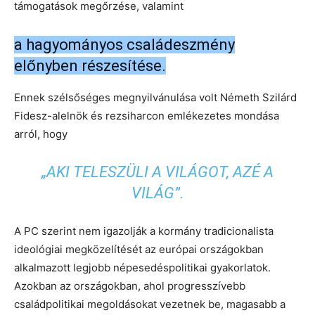
támogatások megőrzése, valamint
a hagyományos családeszmény
előnyben részesítése.
Ennek szélsőséges megnyilvánulása volt Németh Szilárd
Fidesz-alelnök és rezsiharcon emlékezetes mondása
arról, hogy
„AKI TELESZÜLI A VILÁGOT, AZÉ A
VILÁG”.
A PC szerint nem igazolják a kormány tradicionalista
ideológiai megközelítését az európai országokban
alkalmazott legjobb népesedéspolitikai gyakorlatok.
Azokban az országokban, ahol progresszívebb
családpolitikai megoldásokat vezetnek be, magasabb a