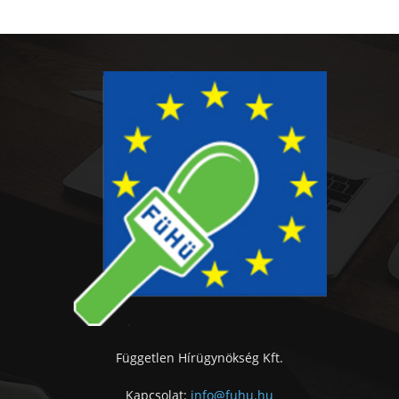
Független Hírügynökség Kft.
Kapcsolat:
info@fuhu.hu