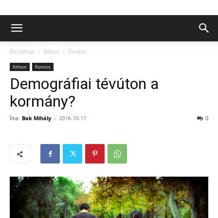
Kezdőlap
Itthon
Fontos
Itthon
Fontos
Demográfiai tévúton a
kormány?
Írta:
Bak Mihály
-
2018-10-17
0