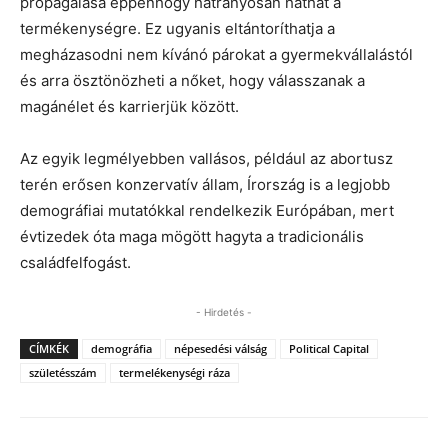
propagálása éppenhogy hátrányosan hathat a
termékenységre. Ez ugyanis eltántoríthatja a
megházasodni nem kívánó párokat a gyermekvállalástól
és arra ösztönözheti a nőket, hogy válasszanak a
magánélet és karrierjük között.
Az egyik legmélyebben vallásos, például az abortusz
terén erősen konzervatív állam, Írország is a legjobb
demográfiai mutatókkal rendelkezik Európában, mert
évtizedek óta maga mögött hagyta a tradicionális
családfelfogást.
- Hirdetés -
CÍMKÉK
demográfia
népesedési válság
Political Capital
születésszám
termelékenységi ráza