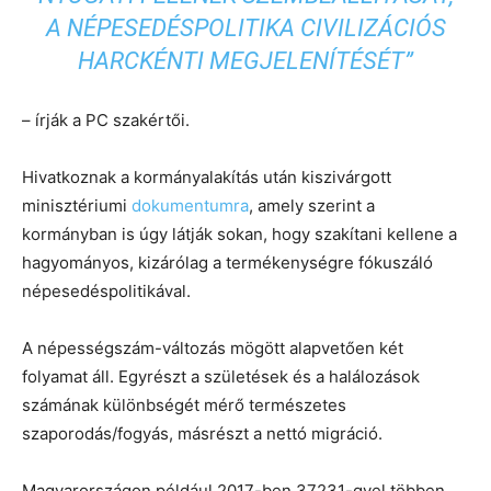
A NÉPESEDÉSPOLITIKA CIVILIZÁCIÓS
HARCKÉNTI MEGJELENÍTÉSÉT”
– írják a PC szakértői.
Hivatkoznak a kormányalakítás után kiszivárgott
minisztériumi
dokumentumra
, amely szerint a
kormányban is úgy látják sokan, hogy szakítani kellene a
hagyományos, kizárólag a termékenységre fókuszáló
népesedéspolitikával.
A népességszám-változás mögött alapvetően két
folyamat áll. Egyrészt a születések és a halálozások
számának különbségét mérő természetes
szaporodás/fogyás, másrészt a nettó migráció.
Magyarországon például 2017-ben 37231-gyel többen