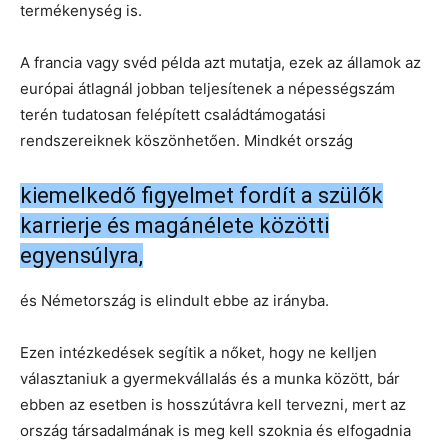
termékenység is.
A francia vagy svéd példa azt mutatja, ezek az államok az
európai átlagnál jobban teljesítenek a népességszám
terén tudatosan felépített családtámogatási
rendszereiknek köszönhetően. Mindkét ország
kiemelkedő figyelmet fordít a szülők
karrierje és magánélete közötti
egyensúlyra,
és Németország is elindult ebbe az irányba.
Ezen intézkedések segítik a nőket, hogy ne kelljen
választaniuk a gyermekvállalás és a munka között, bár
ebben az esetben is hosszútávra kell tervezni, mert az
ország társadalmának is meg kell szoknia és elfogadnia