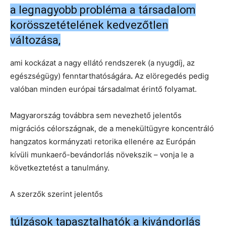
a legnagyobb probléma a társadalom
korösszetételének kedvezőtlen
változása,
ami kockázat a nagy ellátó rendszerek (a nyugdíj, az
egészségügy) fenntarthatóságára
.
Az elöregedés pedig
valóban minden európai társadalmat érintő folyamat.
Magyarország továbbra sem nevezhető jelentős
migrációs célországnak, de a menekültügyre koncentráló
hangzatos kormányzati retorika ellenére az Európán
kívüli munkaerő-bevándorlás növekszik – vonja le a
következtetést a tanulmány.
A szerzők szerint jelentős
túlzások tapasztalhatók a kivándorlás