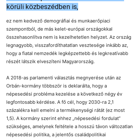
körüli közbeszédben is,
ez nem kedvező demográfiai és munkaerőpiaci
szempontból, de más kelet-európai országokkal
összehasonlítva nem is kezelhetetlen helyzet. Az ország
legnagyobb, visszafordíthatatlan vesztesége inkább az,
hogy a fiatal nemzedék legképzettebb és legkreatívabb
részét látszik elveszíteni Magyarország.
A 2018-as parlamenti választás megnyerése után az
Orbán-kormány többször is deklarálta, hogy a
népesedési probléma kezelése a következő négy év
legfontosabb kérdése. A fő cél, hogy 2030-ra 2,1
százalékra kell emelni a termékenységi rátát (ez most
1,5). A kormány szerint ehhez „népesedési fordulat”
szükséges, amelynek feltétele a hosszú távon változatlan
népesedési politika, a jelentős családpolitikai