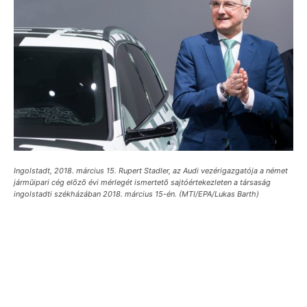
Ingolstadt, 2018. március 15. Rupert Stadler, az Audi vezérigazgatója a német
jármûipari cég elõzõ évi mérlegét ismertetõ sajtóértekezleten a társaság
ingolstadti székházában 2018. március 15-én. (MTI/EPA/Lukas Barth)