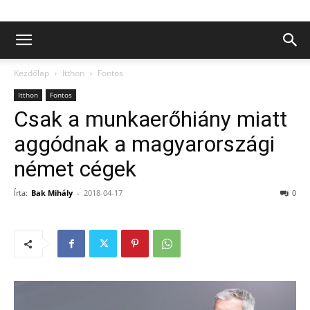
Kezdőlap
Itthon
Fontos
Itthon
Fontos
Csak a munkaerőhiány miatt
aggódnak a magyarországi
német cégek
Írta:
Bak Mihály
-
2018-04-17
0