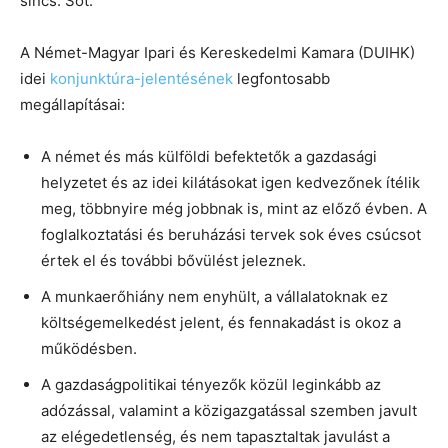
sincs. Sőt.
A Német-Magyar Ipari és Kereskedelmi Kamara (DUIHK)
idei
konjunktúra-jelentésének
legfontosabb
megállapításai:
A német és más külföldi befektetők a gazdasági
helyzetet és az idei kilátásokat igen kedvezőnek ítélik
meg, többnyire még jobbnak is, mint az előző évben. A
foglalkoztatási és beruházási tervek sok éves csúcsot
értek el és további bővülést jeleznek.
A munkaerőhiány nem enyhült, a vállalatoknak ez
költségemelkedést jelent, és fennakadást is okoz a
működésben.
A gazdaságpolitikai tényezők közül leginkább az
adózással, valamint a közigazgatással szemben javult
az elégedetlenség, és nem tapasztaltak javulást a