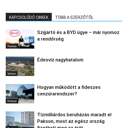
KAPCSOLÓDÓ CIKKEK
TÖBB A SZERZŐTŐL
Szijjártó és a BYD ügye – már nyomoz
a rendőrség
Fontos
Édesvíz nagyhatalom
Itthon
Hogyan működött a fideszes
cenzúrarendszer?
Fontos
Tízmilliárdos beruházás maradt el
Pakson, most az egész ország
fizetheti meg az árát