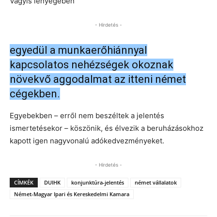
Vagyis lényegében
- Hirdetés -
egyedül a munkaerőhiánnyal
kapcsolatos nehézségek okoznak
növekvő aggodalmat az itteni német
cégekben.
Egyebekben – erről nem beszéltek a jelentés
ismertetésekor – köszönik, és élvezik a beruházásokhoz
kapott igen nagyvonalú adókedvezményeket.
- Hirdetés -
CÍMKÉK
DUIHK
konjunktúra-jelentés
német vállalatok
Német-Magyar Ipari és Kereskedelmi Kamara