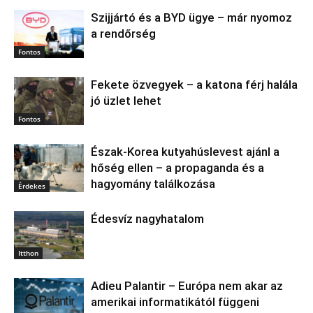
Szijjártó és a BYD ügye – már nyomoz
a rendőrség
Fontos
Fekete özvegyek – a katona férj halála
jó üzlet lehet
Fontos
Észak‑Korea kutyahúslevest ajánl a
hőség ellen – a propaganda és a
hagyomány találkozása
Érdekes
Édesvíz nagyhatalom
Itthon
Adieu Palantir – Európa nem akar az
amerikai informatikától függeni