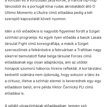
a vonzást és a vonzódást járja körbe, a francia hip-hop
táncosból és a portugál kínai rudas akrobatából álló O
Ultimo Momento a L’Autre című előadása pedig a két
szereplő kapcsolatát követi nyomon.
Idén a női előadókra is nagyobb figyelmet fordít a Sziget
színházi programja. Az egyik ilyen előadás a baszk Lasala
társulat Fight című koreográfiája, a másik a Sziget
szervezőinek a felkérésére a februárban a Trafóban nagy
sikerrel bemutatott fiatal belga társulat Forces című
előadásának egy olyan adaptációja, ami az utóbbi
hónapok szomorú háborús híreire reflektál. A kortárstánc
kedvelői számára nem újdonság, hogy sokszor a tánc és
a cirkusz, illetve a színház elemei is keverednek egy-egy
előadáson belül, erre példa Viktor Černický PLI című
előadása is.
A sétáló utcaszínházak előadásaiban, legyen szó