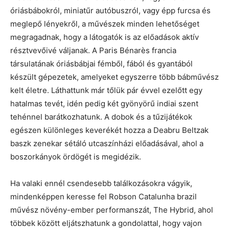
óriásbábokról, miniatűr autóbuszról, vagy épp furcsa és
meglepő lényekről, a művészek minden lehetőséget
megragadnak, hogy a látogatók is az előadások aktív
résztvevőivé váljanak. A Paris Bénarès francia
társulatának óriásbábjai fémből, fából és gyantából
készült gépezetek, amelyeket egyszerre több bábművész
kelt életre. Láthattunk már tőlük pár évvel ezelőtt egy
hatalmas tevét, idén pedig két gyönyörű indiai szent
tehénnel barátkozhatunk. A dobok és a tűzijátékok
egészen különleges keverékét hozza a Deabru Beltzak
baszk zenekar sétáló utcaszínházi előadásával, ahol a
boszorkányok ördögét is megidézik.
Ha valaki ennél csendesebb találkozásokra vágyik,
mindenképpen keresse fel Robson Catalunha brazil
művész növény-ember performanszát, The Hybrid, ahol
többek között eljátszhatunk a gondolattal, hogy vajon