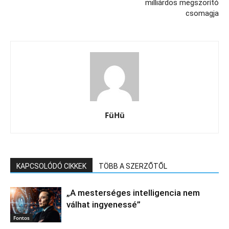
milliárdos megszorító
csomagja
FüHü
KAPCSOLÓDÓ CIKKEK
TÖBB A SZERZŐTŐL
„A mesterséges intelligencia nem
válhat ingyenessé”
Fontos