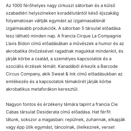
Az 1000 férőhelyes nagy cirkuszi sátorban és a külső
szabadtéri helyszíneken koradélutántól késő éjszakáig
folyamatosan váltják egymást az izgalmasabbnál
izgalmasabb produkciók. A sátorban 5 társulat előadása
lesz látható minden nap. A francia Cirque La Compagnie
L’avis Bidon című előadásában a művészek a humor és az
akrobatika ötvözésével ragadnak magukkal mindenkit, és
járják körbe a család, a személyes kapcsolatok és a
szociális érzések témáit. Kanadából érkezik a Barcode
Circus Company, akik Sweat & Ink című előadásukban az
emlékezés és a kapcsolatok témakörét járják körbe
akrobatikus metaforákon keresztül.
Nagyon fontos és érzékeny témára tapint a francia Cie
Cabas társulat Desiderata című előadása. Hat férfit
látunk, sokszor a magasban: repülnek, zuhannak, elkapják
vagy épp ütik egymást, táncolnak, ölelkeznek, verset