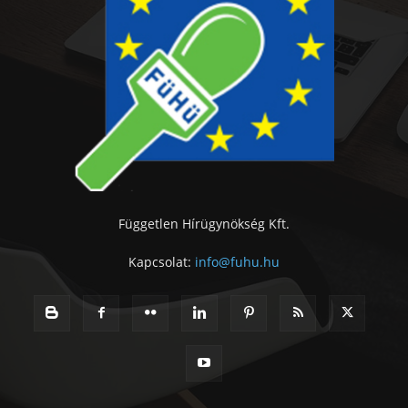
Független Hírügynökség Kft.
Kapcsolat:
info@fuhu.hu