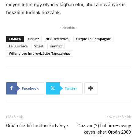
milyen lehet egy olyan világban élni, ahol a növények is
beszélni tudnak hozzánk.
- Hirdetés -
CÍMKÉK
cirkusz
cirkuszfesztivál
Cirque La Compagnie
La Burrasca
Sziget
színház
Willany Leó Improvizációs Táncszínház
Facebook
Twitter
Előző cikk
Következő cikk
Orbán életbiztosítási kötvénye
Gáz van(?) babám – avagy
kevés lehet Orbán 2000