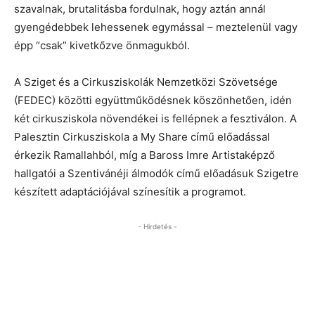
szavalnak, brutalitásba fordulnak, hogy aztán annál
gyengédebbek lehessenek egymással – meztelenül vagy
épp “csak” kivetkőzve önmagukból.
A Sziget és a Cirkusziskolák Nemzetközi Szövetsége
(FEDEC) közötti együttműködésnek köszönhetően, idén
két cirkusziskola növendékei is fellépnek a fesztiválon. A
Palesztin Cirkusziskola a My Share című előadással
érkezik Ramallahból, míg a Baross Imre Artistaképző
hallgatói a Szentivánéji álmodók című előadásuk Szigetre
készített adaptációjával színesítik a programot.
- Hirdetés -