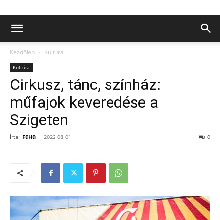
Kezdőlap
Kultúra
Kultúra
Cirkusz, tánc, színház:
műfajok keveredése a
Szigeten
Írta:
FüHü
-
2022-08-01
0