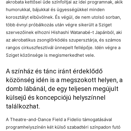
akrobata kettősei üde színfoltjai az idei programnak, akik
humorukkal, bájukkal és ügyességükkel minden
korosztályt elbűvölnek. És végül, de nem utolsó sorban,
több évnyi próbálkozás után végre sikerült a Sziget
szervezőinek elhozni Hishashi Watanabé-t Japánból, aki
az akrobatikus zsonglőrködés szupersztárja, és számos
rangos cirkuszfesztivál ünnepelt fellépője. Idén végre a
Sziget közönsége is megismerkedhet vele.
A színház és tánc iránt érdeklődő
közönség idén is a megszokott helyen, a
domb lábánál, de egy teljesen megújult
külsejű és koncepciójú helyszínnel
találkozhat.
A Theatre-and-Dance Field a Fidelio támogatásával
programhelyszínén két külső szabadtéri színpadon futó