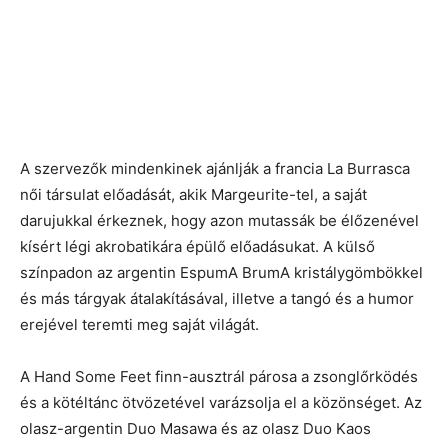
A szervezők mindenkinek ajánlják a francia La Burrasca
női társulat előadását, akik Margeurite-tel, a saját
darujukkal érkeznek, hogy azon mutassák be élőzenével
kísért légi akrobatikára épülő előadásukat. A külső
színpadon az argentin EspumA BrumA kristálygömbökkel
és más tárgyak átalakításával, illetve a tangó és a humor
erejével teremti meg saját világát.
A Hand Some Feet finn-ausztrál párosa a zsonglőrködés
és a kötéltánc ötvözetével varázsolja el a közönséget. Az
olasz-argentin Duo Masawa és az olasz Duo Kaos