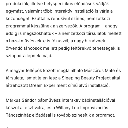
produkciók, illetve helyspecifikus előadások váltják
egymást, valamint több interaktív installáció is várja a
közönséget. Ezúttal is rendkívül színes, nemzetközi
programmal készülnek a szervezők. A program – ahogy
eddig is megszokhattuk – a nemzetközi társulatok mellett
a hazai művészekre is fókuszál, a nagy hírnévnek
örvendő táncosok mellett pedig feltörekvő tehetségek is
színpadra lépnek majd.
A magyar fellépők között megtalálható Mészáros Máté és
társulata, ismét jelen lesz a Sleeping Beauty Project által
létrehozott Dream Experiment című alvó installáció.
Márkus Sándor bábművész interaktív bábinstallációval
készül a fesztiválra, és a Willany Leó Improvizációs
Táncszínház előadásai is tovább színesítik a proramot.