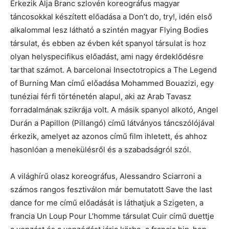
Érkezik Alja Branc szlovén koreográfus magyar
táncosokkal készített előadása a Don’t do, try!, idén első
alkalommal lesz látható a szintén magyar Flying Bodies
társulat, és ebben az évben két spanyol társulat is hoz
olyan helyspecifikus előadást, ami nagy érdeklődésre
tarthat számot. A barcelonai Insectotropics a The Legend
of Burning Man című előadása Mohammed Bouazizi, egy
tunéziai férfi történetén alapul, aki az Arab Tavasz
forradalmának szikrája volt. A másik spanyol alkotó, Angel
Durán a Papillon (Pillangó) című látványos táncszólójával
érkezik, amelyet az azonos című film ihletett, és ahhoz
hasonlóan a menekülésről és a szabadságról szól.
A világhírű olasz koreográfus, Alessandro Sciarroni a
számos rangos fesztiválon már bemutatott Save the last
dance for me című előadását is láthatjuk a Szigeten, a
francia Un Loup Pour L’homme társulat Cuir című duettje