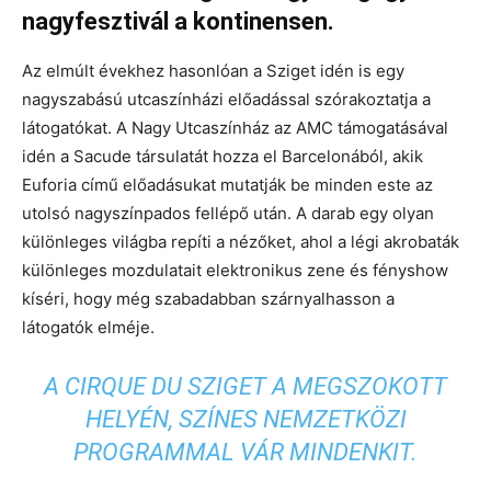
nagyfesztivál a kontinensen.
Az elmúlt évekhez hasonlóan a Sziget idén is egy
nagyszabású utcaszínházi előadással szórakoztatja a
látogatókat. A Nagy Utcaszínház az AMC támogatásával
idén a Sacude társulatát hozza el Barcelonából, akik
Euforia című előadásukat mutatják be minden este az
utolsó nagyszínpados fellépő után. A darab egy olyan
különleges világba repíti a nézőket, ahol a légi akrobaták
különleges mozdulatait elektronikus zene és fényshow
kíséri, hogy még szabadabban szárnyalhasson a
látogatók elméje.
A CIRQUE DU SZIGET A MEGSZOKOTT
HELYÉN, SZÍNES NEMZETKÖZI
PROGRAMMAL VÁR MINDENKIT.