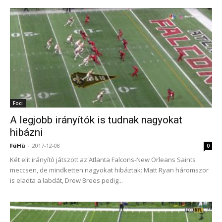
Foci
A legjobb irányítók is tudnak nagyokat
hibázni
FüHü
-
2017-12-08
0
Két elit irányító játszott az Atlanta Falcons-New Orleans Saints
meccsen, de mindketten nagyokat hibáztak: Matt Ryan háromszor
is eladta a labdát, Drew Brees pedig...