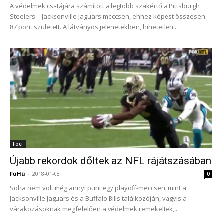
A védelmek csatájára számított a legtöbb szakértő a Pittsburgh
Steelers – Jacksonville Jaguars meccsen, ehhez képest összesen
87 pont született. A látványos jelenetekben, hihetetlen...
Foci
Újabb rekordok dőltek az NFL rájátszásában
FüHü
-
2018-01-08
0
Soha nem volt még annyi punt egy playoff-meccsen, mint a
Jacksonville Jaguars és a Buffalo Bills találkozóján, vagyis a
várakozásoknak megfelelően a védelmek remekeltek,...