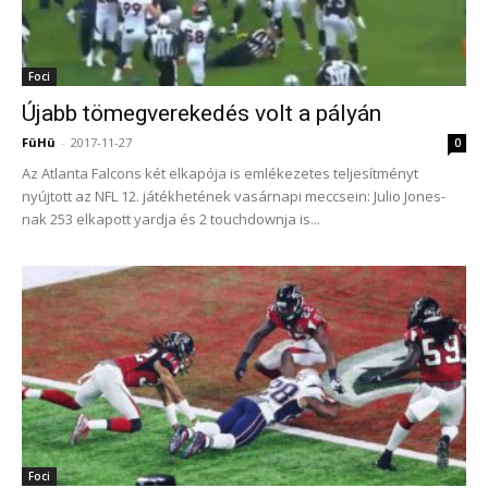
Foci
Újabb tömegverekedés volt a pályán
FüHü
-
2017-11-27
0
Az Atlanta Falcons két elkapója is emlékezetes teljesítményt
nyújtott az NFL 12. játékhetének vasárnapi meccsein: Julio Jones-
nak 253 elkapott yardja és 2 touchdownja is...
Foci