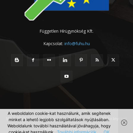
Független Hírügynökség Kft.
Kapcsolat:
info@fuhu.hu
A weboldalon cookie-kat használunk, amik segítenek
Médiaajánlat
Impresszum
Szerzői jogok
Adatkezelési irányelvek
minket a lehető legjobb szolgáltatások nyújtásában.
Weboldalunk további használatával jóváhagyja, hogy
© Független Hírügynökség
cookie-kat használjunk.
További információk
OK