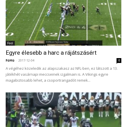
Foci
Egyre élesebb a harc a rájátszásért
FüHü
-
2017-12-04
0
A végéhez közeledik az alapszakasz az NFL-ben, ez látszott a 13.
játékhét vasárnapi meccseinek izgalmain is. A Vikings egyre
magabiztosabb lehet, a csoportrangadót remek...