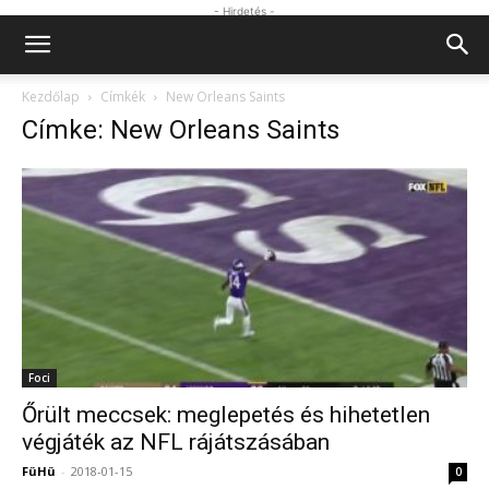
- Hirdetés -
Kezdőlap
Címkék
New Orleans Saints
Címke: New Orleans Saints
Foci
Őrült meccsek: meglepetés és hihetetlen
végjáték az NFL rájátszásában
FüHü
-
2018-01-15
0