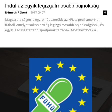
Indul az egyik legizgalmasabb bajnokság
Németh Róbert
-
2017-09-07
0
Magyarországon is egyre népszerűbb az NFL, a profi amerikai
futball, amelyet sokan a világ legizgalmasabb bajnokságának, és
egyik legösszetettebb sportjának tartanak. Most kezdődik a...