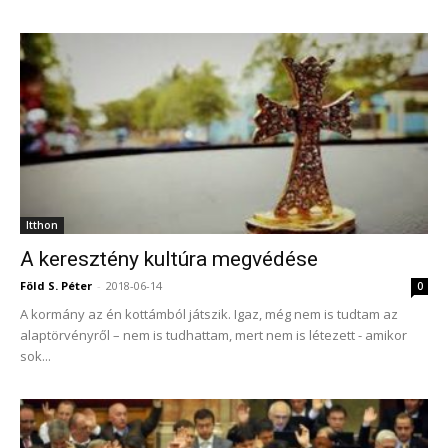
Itthon
A keresztény kultúra megvédése
Föld S. Péter
-
2018-06-14
0
A kormány az én kottámból játszik. Igaz, még nem is tudtam az
alaptörvényről – nem is tudhattam, mert nem is létezett - amikor
sok...