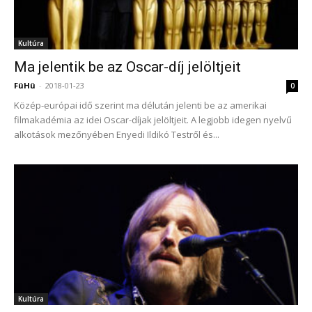
Kultúra
Ma jelentik be az Oscar-díj jelöltjeit
FüHü
-
2018-01-23
0
Közép-európai idő szerint ma délután jelenti be az amerikai
filmakadémia az idei Oscar-díjak jelöltjeit. A legjobb idegen nyelvű
alkotások mezőnyében Enyedi Ildikó Testről és...
Kultúra