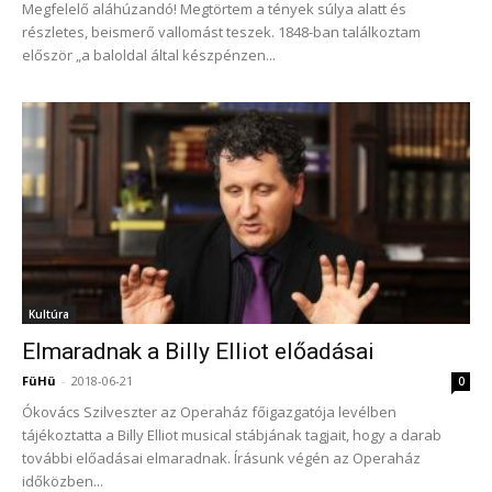
Megfelelő aláhúzandó! Megtörtem a tények súlya alatt és
részletes, beismerő vallomást teszek. 1848-ban találkoztam
először „a baloldal által készpénzen...
Kultúra
Elmaradnak a Billy Elliot előadásai
FüHü
-
2018-06-21
0
Ókovács Szilveszter az Operaház főigazgatója levélben
tájékoztatta a Billy Elliot musical stábjának tagjait, hogy a darab
további előadásai elmaradnak. Írásunk végén az Operaház
időközben...