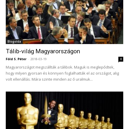
Blogolda
Tálib-világ Magyarországon
Föld S. Péter
-
2018-03-19
0
Magyarországot megszállták a tálibok. Maguk is meglepődtek,
hogy milyen gyorsan és könnyen foglalhatták el az országot, alig
volt ellenállás. Mára szinte minden az ő uralmuk...