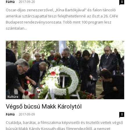
FüHü
-
2017-09-20
0
Oscar-díjas zeneszerzővel, „Kína Bartókjával” és falon táncoló
amerikai sztárcsapattal teszi felejthetetlenné az őszt a 26. CAFe
Budapest rendezvénysorozata. Több mint 100 program lesz
számtalan...
Kultúra
Végső búcsú Makk Károlytól
FüHü
-
2017-09-09
0
Családja, barátai, a filmszakma képviselői és tisztelői vettek végső
búcsút Makk Károly Kossuth-díjas filmrendezőtől, a nemzet