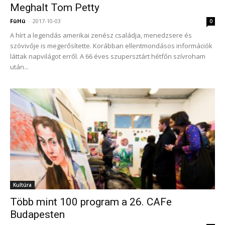
Meghalt Tom Petty
FüHü
-
2017-10-03
0
A hírt a legendás amerikai zenész családja, menedzsere és
szóvivője is megerősítette. Korábban ellentmondásos információk
láttak napvilágot erről. A 66 éves szupersztárt hétfőn szívroham
után...
Kultúra
Több mint 100 program a 26. CAFe
Budapesten