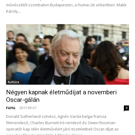
művészétől szombaton Budapesten, a Fiumei úti sírkertben. Makk
Károly,...
Kultúra
Négyen kapnak életműdíjat a novemberi
Oscar-gálán
FüHü
-
2017-09-07
0
Donald Sutherland színész, Agnés Varda belga-francia
filmrendező, Charles Burnett író-rendező és Owen Roizman
operatőr kap idén életművéért járó tiszteletbeli Oscar-díjat az