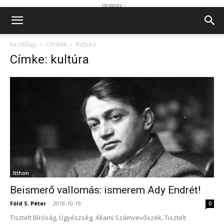
- Hirdetés -
Kezdőlap
Címkék
Kultúra
Címke: kultúra
Itthon
Beismerő vallomás: ismerem Ady Endrét!
Föld S. Péter
-
2018-10-19
0
Tisztelt Bíróság, Ügyészség, Állami Számvevőszék, Tisztelt