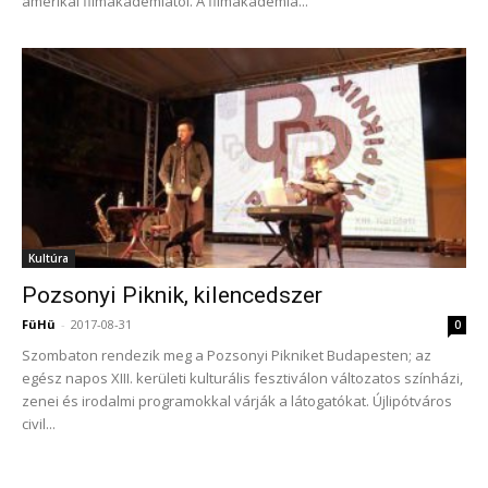
amerikai filmakadémiától. A filmakadémia...
Kultúra
Pozsonyi Piknik, kilencedszer
FüHü
-
2017-08-31
0
Szombaton rendezik meg a Pozsonyi Pikniket Budapesten; az
egész napos XIII. kerületi kulturális fesztiválon változatos színházi,
zenei és irodalmi programokkal várják a látogatókat. Újlipótváros
civil...