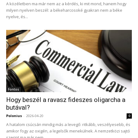
A közéletben ma már nem az a kérdés, ki mit mond, hanem hogy
milyen nyelven beszél: a békeharcosoké gyakran nem a béke
nyelve, és...
Fontos
Hogy beszél a ravasz fideszes oligarcha a
butával?
Polonius
-
2026-04-20
0
A hatalom csúcsán mindig más a levegő: ritkább, veszélyesebb, és
amikor fogy az oxigén, a legelsők menekülnek. A nemzetközi sajtó
szerint ma már nem...