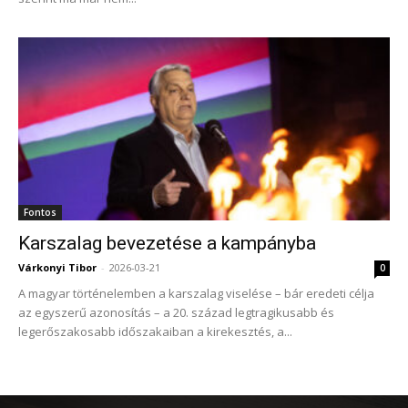
Fontos
Karszalag bevezetése a kampányba
Várkonyi Tibor
-
2026-03-21
0
A magyar történelemben a karszalag viselése – bár eredeti célja
az egyszerű azonosítás – a 20. század legtragikusabb és
legerőszakosabb időszakaiban a kirekesztés, a...