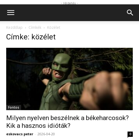
- Hirdetés -
Kezdőlap
Címkék
Közélet
Címke: közélet
Fontos
Milyen nyelven beszélnek a békeharcosok?
Kik a hasznos idióták?
eskovacs peter
-
2026-04-20
0