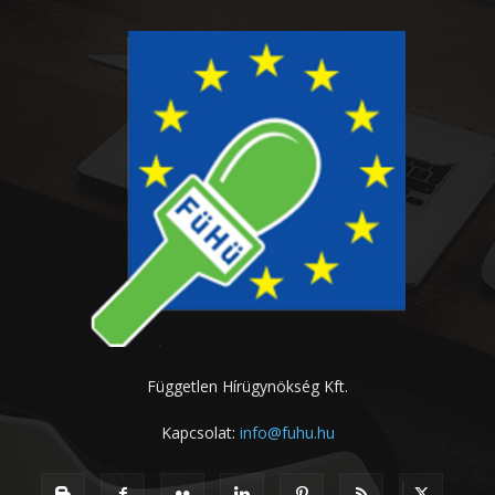
Független Hírügynökség Kft.
Kapcsolat:
info@fuhu.hu