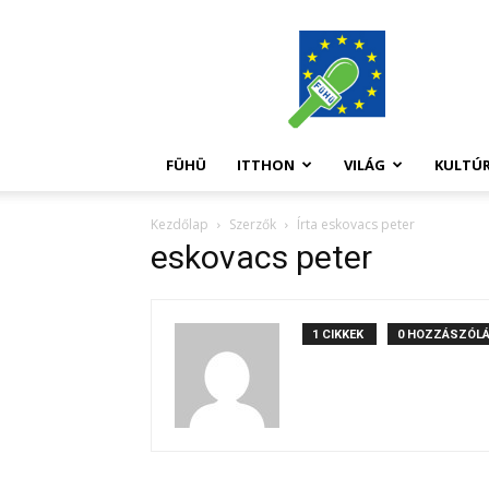
FüHü
FÜHÜ
ITTHON
VILÁG
KULTÚ
Kezdőlap
Szerzők
Írta eskovacs peter
eskovacs peter
1 CIKKEK
0 HOZZÁSZÓL