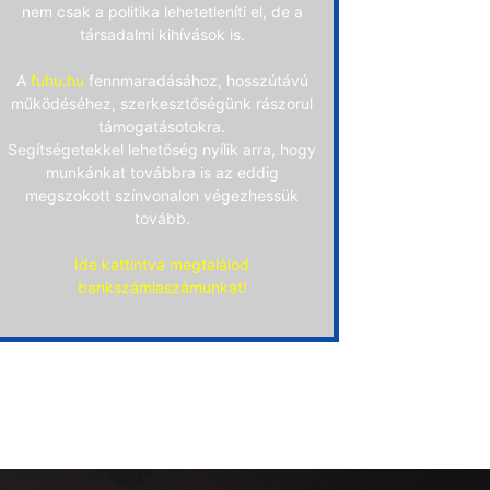
nem csak a politika lehetetleníti el, de a
társadalmi kihívások is.
A
fuhu.hu
fennmaradásához, hosszútávú
működéséhez, szerkesztőségünk rászorul
támogatásotokra.
Segítségetekkel lehetőség nyílik arra, hogy
munkánkat továbbra is az eddig
megszokott színvonalon végezhessük
tovább.
Ide kattintva megtalálod
bankszámlaszámunkat!