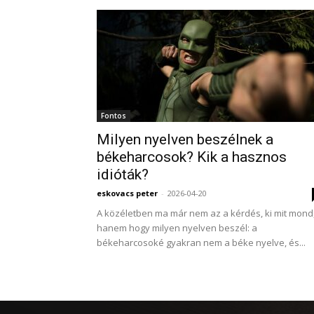
Fontos
Milyen nyelven beszélnek a
békeharcosok? Kik a hasznos
idióták?
eskovacs peter
-
2026-04-20
A közéletben ma már nem az a kérdés, ki mit mond
hanem hogy milyen nyelven beszél: a
békeharcosoké gyakran nem a béke nyelve, és...