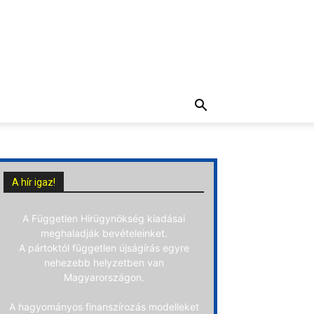
A hír igaz!
A Független Hírügynökség kiadásai
meghaladják bevételeinket.
A pártoktól független újságírás egyre
nehezebb helyzetben van
Magyarországon.
A hagyományos finanszírozás modelleket