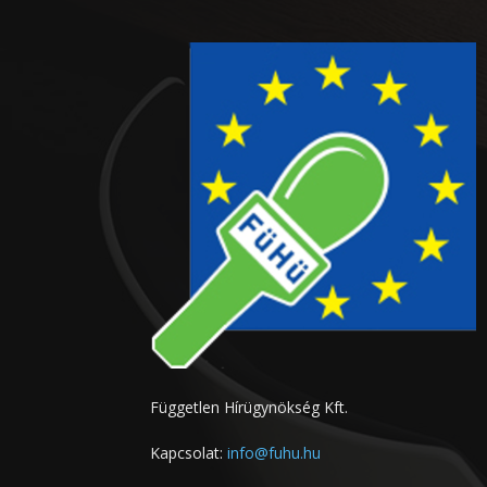
Független Hírügynökség Kft.
Kapcsolat:
info@fuhu.hu