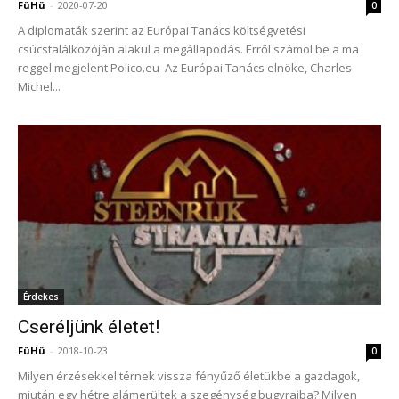
FüHü
-
2020-07-20
0
A diplomaták szerint az Európai Tanács költségvetési
csúcstalálkozóján alakul a megállapodás. Erről számol be a ma
reggel megjelent Polico.eu Az Európai Tanács elnöke, Charles
Michel...
Érdekes
Cseréljünk életet!
FüHü
-
2018-10-23
0
Milyen érzésekkel térnek vissza fényűző életükbe a gazdagok,
miután egy hétre alámerültek a szegénység bugyraiba? Milyen