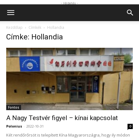
- Hirdetés -
Kezdőlap
Címkék
Hollandia
Címke: Hollandia
Fontos
A Nagy Testvér figyel – kínai kapcsolat
Polonius
-
2022-10-31
0
Két rendőrőrsöt is telepített Kína Magyarországra, hogy ily módon