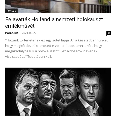
Fontos
Felavatták Hollandia nemzeti holokauszt
emlékművét
Polonius
-
2021-09-22
0
"Hazánk történetének ez egy sötét lapja. Arra késztet bennünket,
hogy megkérdezzük: lehetett-e volna többet tenni azért, hogy
megakadályozzuk a holokausztot? „Az áldozatok nevének
visszaadása” Tudatában kell...