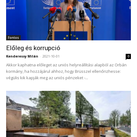
Fontos
Előleg és korrupció
Kenderessy Milán
-
2021-10-01
0
Akkor kaphatna előleget az uniós helyreállítási alapból az Orbán
kormány, ha hozzájárul ahhoz, hogy Brüsszel ellenőrizhesse:
végülis kik kapják meg az uniós pénzeket -...