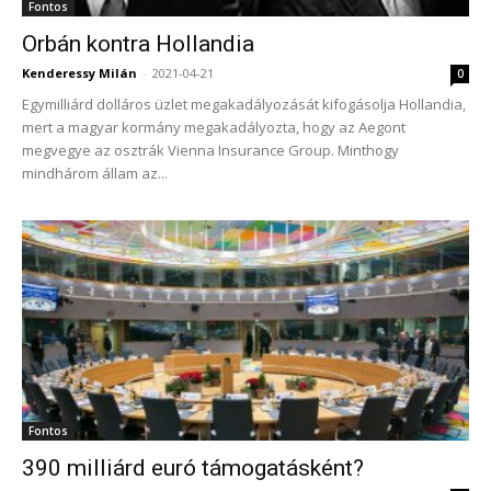
Fontos
Orbán kontra Hollandia
Kenderessy Milán
-
2021-04-21
0
Egymilliárd dolláros üzlet megakadályozását kifogásolja Hollandia,
mert a magyar kormány megakadályozta, hogy az Aegont
megvegye az osztrák Vienna Insurance Group. Minthogy
mindhárom állam az...
Fontos
390 milliárd euró támogatásként?