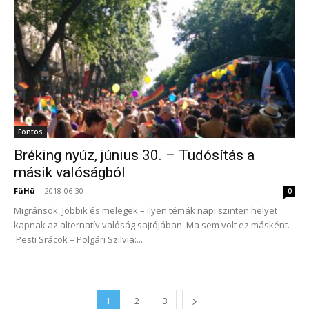
Fontos
Bréking nyúz, június 30. – Tudósítás a
másik valóságból
FüHü
-
2018-06-30
0
Migránsok, Jobbik és melegek – ilyen témák napi szinten helyet
kapnak az alternatív valóság sajtójában. Ma sem volt ez másként.
Pesti Srácok – Polgári Szilvia:...
1
2
3