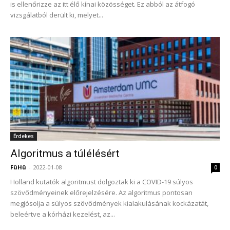
is ellenőrizze az itt élő kínai közösséget. Ez abból az átfogó
vizsgálatból derült ki, melyet...
Érdekes
Algoritmus a túlélésért
FüHü
-
2022-01-08
0
Holland kutatók algoritmust dolgoztak ki a COVID-19 súlyos
szövődményeinek előrejelzésére. Az algoritmus pontosan
megjósolja a súlyos szövődmények kialakulásának kockázatát,
beleértve a kórházi kezelést, az...