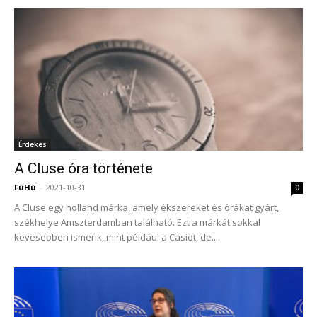
Érdekes
A Cluse óra története
FüHü
-
2021-10-31
0
A Cluse egy holland márka, amely ékszereket és órákat gyárt,
székhelye Amszterdamban található. Ezt a márkát sokkal
kevesebben ismerik, mint például a Casiot, de...