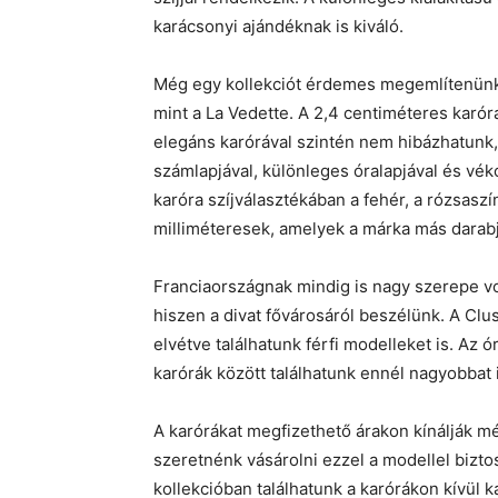
karácsonyi ajándéknak is kiváló.
Még egy kollekciót érdemes megemlítenünk
mint a La Vedette. A 2,4 centiméteres karóra
elegáns karórával szintén nem hibázhatunk,
számlapjával, különleges óralapjával és vék
karóra szíjválasztékában a fehér, a rózsaszín
milliméteresek, amelyek a márka más darabj
Franciaországnak mindig is nagy szerepe v
hiszen a divat fővárosáról beszélünk. A Clus
elvétve találhatunk férfi modelleket is. Az 
karórák között találhatunk ennél nagyobbat i
A karórákat megfizethető árakon kínálják mé
szeretnénk vásárolni ezzel a modellel bizt
kollekcióban találhatunk a karórákon kívül k