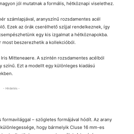
agyon jól mutatnak a formális, hétköznapi viselethez.
ehér számlapjával, aranyszínű rozsdamentes acél
ölő. Ezek az órák cserélhető szíjjal rendelkeznek, így
 csempészhetünk egy kis izgalmat a hétköznapokba.
r most beszerezhetik a kollekcióból.
e Iris Mitteneaere. A szintén rozsdamentes acélból
ny színű. Ezt a modellt egy különleges kiadású
ekben.
- Hirdetés -
 formavilággal – szögletes formájával hódít. Az arany
k különlegessége, hogy bármelyik Cluse 16 mm-es