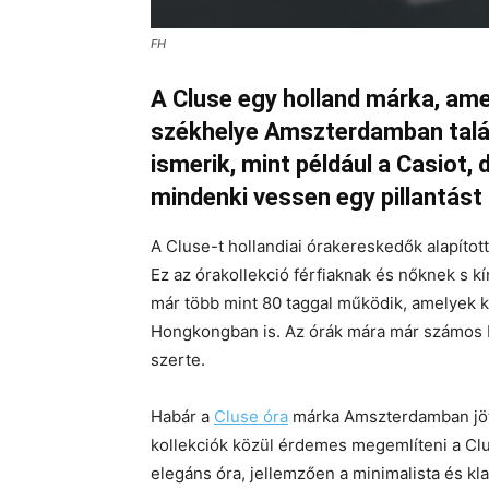
FH
A Cluse egy holland márka, ame
székhelye Amszterdamban talál
ismerik, mint például a Casiot,
mindenki vessen egy pillantást 
A Cluse-t hollandiai órakereskedők alapítot
Ez az órakollekció férfiaknak és nőknek s kí
már több mint 80 taggal működik, amelyek k
Hongkongban is. Az órák mára már számos 
szerte.
Habár a
Cluse óra
márka Amszterdamban jött l
kollekciók közül érdemes megemlíteni a Cl
elegáns óra, jellemzően a minimalista és kla