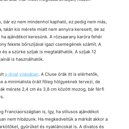
, bár ez nem mindenhol kapható, ez pedig nem más,
, talán kis mérete miatt nem annyira keresett, de az
 ha ajándékot keresünk. A rózsaarany karóra fehér
ony fekete bőrszíjával igazi csemegének számít. A
 és a szürke szíjak is megtalálhatók. A szíjak 12
ainál is használhatók.
olt
a divat világában
. A Cluse órák itt is elérhetők,
e a minimalista óráit főleg hölgyeknek tervezi, de
órák mérete 2,4 cm és 3,8 cm között mozog, bár férfi
s.
g Franciaországban is, így, ha stílusos ajándékot
osan nem hibázunk. Ha megkedveltük a márkát akkor a
arkötőket, gyűrűket és nyakláncokat is. A divatos és