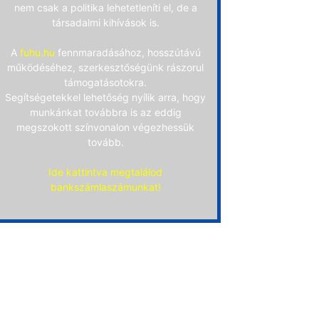
nem csak a politika lehetetleníti el, de a
társadalmi kihívások is.
A
fuhu.hu
fennmaradásához, hosszútávú
működéséhez, szerkesztőségünk rászorul
támogatásotokra.
Segítségetekkel lehetőség nyílik arra, hogy
munkánkat továbbra is az eddig
megszokott színvonalon végezhessük
tovább.
Ide kattintva megtalálod
bankszámlaszámunkat!