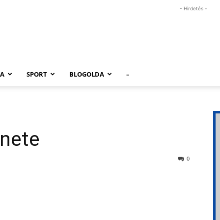
- Hirdetés -
RA
SPORT
BLOGOLDA
–
énete
0