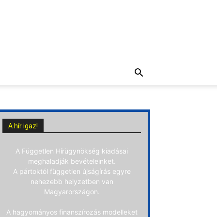
A hír igaz!
A Független Hírügynökség kiadásai
meghaladják bevételeinket.
A pártoktól független újságírás egyre
nehezebb helyzetben van
Magyarországon.
A hagyományos finanszírozás modelleket