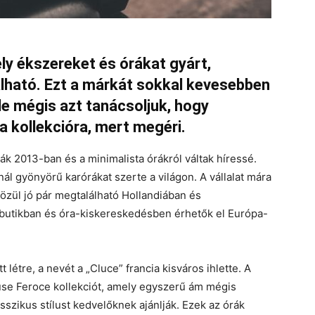
ly ékszereket és órákat gyárt,
ható. Ezt a márkát sokkal kevesebben
 de mégis azt tanácsoljuk, hogy
a kollekcióra, mert megéri.
ták 2013-ban és a minimalista órákról váltak híressé.
nál gyönyörű karórákat szerte a világon. A vállalat mára
özül jó pár megtalálható Hollandiában és
butikban és óra-kiskereskedésben érhetők el Európa-
étre, a nevét a „Cluce” francia kisváros ihlette. A
use Feroce kollekciót, amely egyszerű ám mégis
sszikus stílust kedvelőknek ajánlják. Ezek az órák