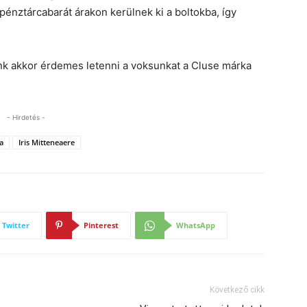
énztárcabarát árakon kerülnek ki a boltokba, így
nk akkor érdemes letenni a voksunkat a Cluse márka
- Hirdetés -
a
Iris Mitteneaere
Twitter
Pinterest
WhatsApp
Következő cikk