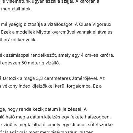
 is viselhetünk ugyan azzal a szíjjal. A karórán a
 megtalálhatók.
mélységig biztosítja a vízállóságot. A Cluse Vigoreux
k. Ezek a modellek Miyota kvarcművel vannak ellátva és
ű órákat kedvelik.
 kék számlappal rendelkezőt, amely egy 4 cm-es karóra.
l egészen 50 méterig vízálló.
é tartozik a maga 3,3 centméteres átmérőjével. Az
 vékony index kijelzőkkel kerül forgalomba. Ez a
e, hogy rendelkezik dátum kijelzéssel. A
alálható meg a dátum kijelzés egy fekete hatszögben.
 színű is megtalálható, amely egy stílusos sötétszürke
ú órát akár már most megvásárolhatjuk, hiszen