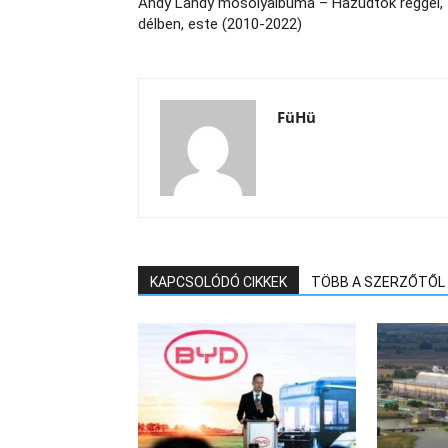
Andy Landy mosolyalbuma – Hazudtok reggel,
délben, este (2010-2022)
FüHü
KAPCSOLÓDÓ CIKKEK
TÖBB A SZERZŐTŐL