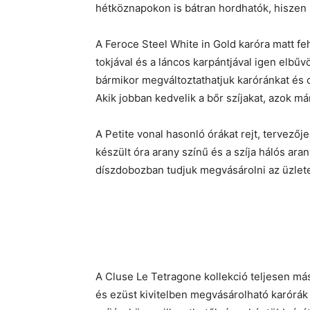
hétköznapokon is bátran hordhatók, hiszen n
A Feroce Steel White in Gold karóra matt f
tokjával és a láncos karpántjával igen elbűv
bármikor megváltoztathatjuk karóránkat és
Akik jobban kedvelik a bőr szíjakat, azok má
A Petite vonal hasonló órákat rejt, tervezőj
készült óra arany színű és a szíja hálós ara
díszdobozban tudjuk megvásárolni az üzlet
A Cluse Le Tetragone kollekció teljesen más
és ezüst kivitelben megvásárolható karórá