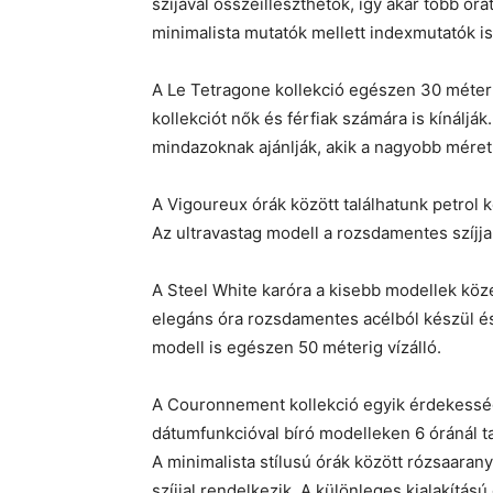
szíjával összeilleszthetők, így akár több órát
minimalista mutatók mellett indexmutatók is
A Le Tetragone kollekció egészen 30 méter 
kollekciót nők és férfiak számára is kínáljá
mindazoknak ajánlják, akik a nagyobb méret
A Vigoureux órák között találhatunk petrol
Az ultravastag modell a rozsdamentes szíjja
A Steel White karóra a kisebb modellek köz
elegáns óra rozsdamentes acélból készül és
modell is egészen 50 méterig vízálló.
A Couronnement kollekció egyik érdekesség
dátumfunkcióval bíró modelleken 6 óránál t
A minimalista stílusú órák között rózsaarany
szíjjal rendelkezik. A különleges kialakítás