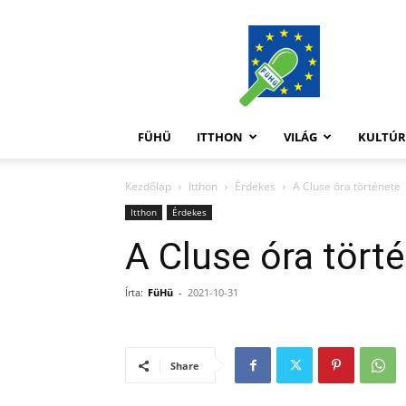
FüHü
FÜHÜ
ITTHON
VILÁG
KULTÚ
Kezdőlap
Itthon
Érdekes
A Cluse óra története
Itthon
Érdekes
A Cluse óra tört
Írta:
FüHü
-
2021-10-31
Share