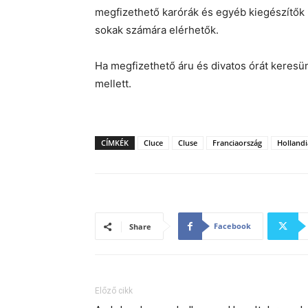
megfizethető karórák és egyéb kiegészítők p
sokak számára elérhetők.
Ha megfizethető áru és divatos órát keresü
mellett.
CÍMKÉK
Cluce
Cluse
Franciaország
Hollandi
Facebook
Share
Előző cikk