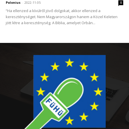
Polonius
-
2022-11-05
0
“Ha ellenzed a kívülről jövő dolgokat, akkor ellenzed a
kereszténységet. Nem Magyarországon hanem a Közel Keleten
jött létre a kereszténység. A Biblia, amelyet Orbán...