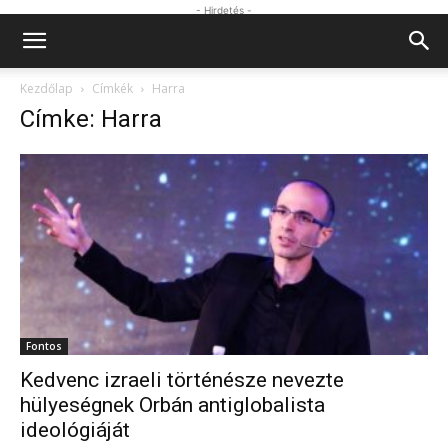
- Hirdetés -
Kezdőlap
Címkék
Harra
Címke: Harra
Fontos
Kedvenc izraeli történésze nevezte
hülyeségnek Orbán antiglobalista
ideológiáját