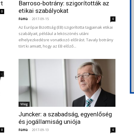
rt
Barroso-botrány: szigorították az
etikai szabályokat
0
FüHü
-
2017-09-15
0
Az Európai Bizottság (EB) szigorította tagjainak etikai
szabályait, például a leköszönés utáni
elhelyezkedésre vonatkozó előírást. Tavaly botrány
tört ki amiatt, hogy az EB előző...
Világ
Juncker: a szabadság, egyenlőség
és jogállamiság uniója
FüHü
-
2017-09-13
0
0