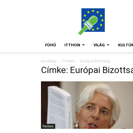
FüHü
FÜHÜ
ITTHON
VILÁG
KULTÚ
Kezdőlap
Címkék
Európai Bizottság
Címke: Európai Bizotts
Fontos