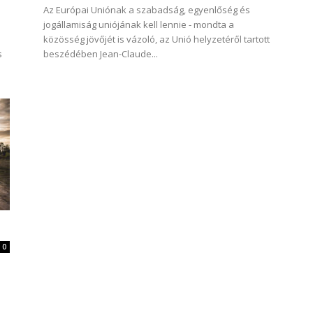
Az Európai Uniónak a szabadság, egyenlőség és
jogállamiság uniójának kell lennie - mondta a
közösség jövőjét is vázoló, az Unió helyzetéről tartott
s
beszédében Jean-Claude...
0