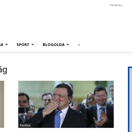
- Hirdetés -
RA
SPORT
BLOGOLDA
–
ág
Fontos