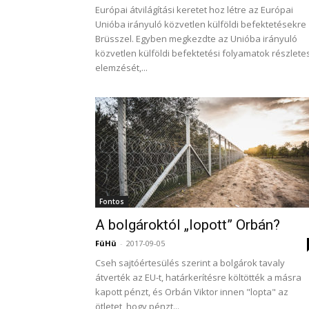
Európai átvilágítási keretet hoz létre az Európai
Unióba irányuló közvetlen külföldi befektetésekre
Brüsszel. Egyben megkezdte az Unióba irányuló
közvetlen külföldi befektetési folyamatok részlete
elemzését,...
Fontos
A bolgároktól „lopott” Orbán?
FüHü
-
2017-09-05
Cseh sajtóértesülés szerint a bolgárok tavaly
átverték az EU-t, határkerítésre költötték a másra
kapott pénzt, és Orbán Viktor innen "lopta" az
ötletet, hogy pénzt...