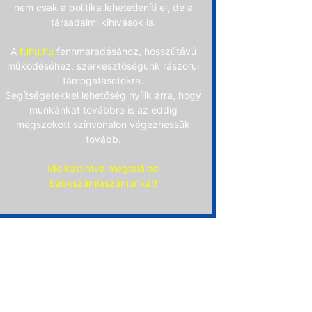
nem csak a politika lehetetleníti el, de a
társadalmi kihívások is.
A
fuhu.hu
fennmaradásához, hosszútávú
működéséhez, szerkesztőségünk rászorul
támogatásotokra.
Segítségetekkel lehetőség nyílik arra, hogy
munkánkat továbbra is az eddig
megszokott színvonalon végezhessük
tovább.
Ide kattintva megtalálod
bankszámlaszámunkat!