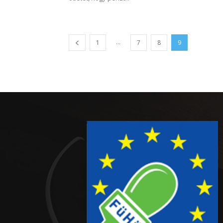
...
1
7
8
9