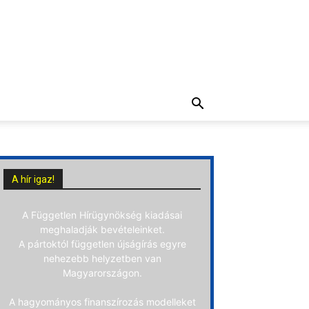
A hír igaz!
A Független Hírügynökség kiadásai
meghaladják bevételeinket.
A pártoktól független újságírás egyre
nehezebb helyzetben van
Magyarországon.
A hagyományos finanszírozás modelleket