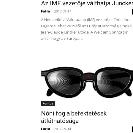
Az IMF vezetője válthatja Juncke
FüHü
-
2017-09-17
A Nemzetközi Valutaalap (IMF) vezetője, Christine
Lagarde lehet 2019-től az Európai Bizottság elnöke,
Jean-Claude Juncker utóda. A Welt am Sonntag ír
arról, hogy az Európai...
Fontos
Nőni fog a befektetések
átláthatósága
FüHü
-
2017-09-14