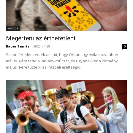
Fontos
Megérteni az érthetetlent
Bauer Tamás
-
2020-04-28
0
Sokan értetlenkedtek amiatt, hogy Orbán egy nyilatkozatában
május 3-ára tette a járvány csúcsát, és ugyanakkor a kormány
május 4-ére tűzte ki az írásbeli érettségik...