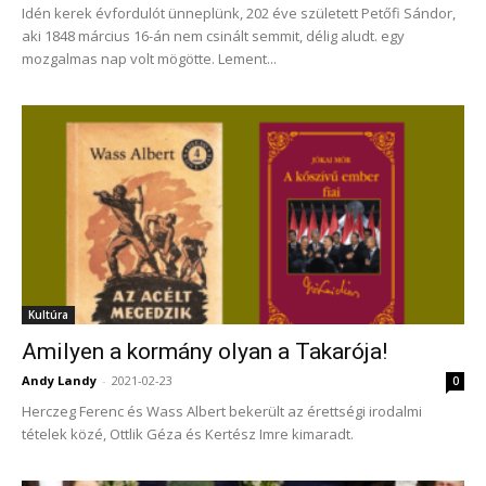
Idén kerek évfordulót ünneplünk, 202 éve született Petőfi Sándor,
aki 1848 március 16-án nem csinált semmit, délig aludt. egy
mozgalmas nap volt mögötte. Lement...
Kultúra
Amilyen a kormány olyan a Takarója!
Andy Landy
-
2021-02-23
0
Herczeg Ferenc és Wass Albert bekerült az érettségi irodalmi
tételek közé, Ottlik Géza és Kertész Imre kimaradt.