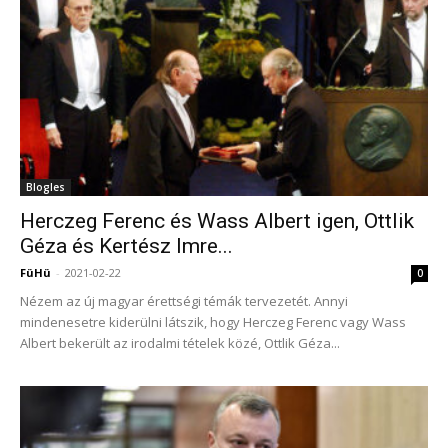
Blogles
Herczeg Ferenc és Wass Albert igen, Ottlik
Géza és Kertész Imre...
FüHü
-
2021-02-22
0
Nézem az új magyar érettségi témák tervezetét. Annyi
mindenesetre kiderülni látszik, hogy Herczeg Ferenc vagy Wass
Albert bekerült az irodalmi tételek közé, Ottlik Géza...