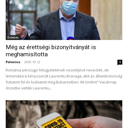
Érdekes
Még az érettségi bizonyítványát is
meghamisította
Polonius
-
2020-10-12
0
Románia pénzügyi felügyeletének vezetőjévé nevezték, de
lemondásra kényszerült Laurentiu Branaga, akit az állambiztonság
futtatott fel és buktatott meg Bukarestben. Mi történt? Vasárnap
őrizetbe vették Laurentiu...