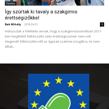
Fontos
Így szúrtak ki tavaly a szakgimis
érettségizőkkel
Bak Mihály
-
2018-06-01
0
Hiányoztak a feltételei annak, hogy a szakgimnáziumokban 2017-
ben megfelelő felkészülés után érettségizzenek: nem volt
elegendő felkészülési idő az ágazati szakmai vizsgákra, és nem
álltak...