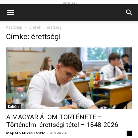
- Hirdetés -
Kezdőlap
Címkék
érettségi
Címke: érettségi
Kultúra
A MAGYAR ÁLOM TÖRTÉNETE –
Történelmi érettségi tétel – 1848-2026
Majláth Mikes László
-
2026-06-16
0