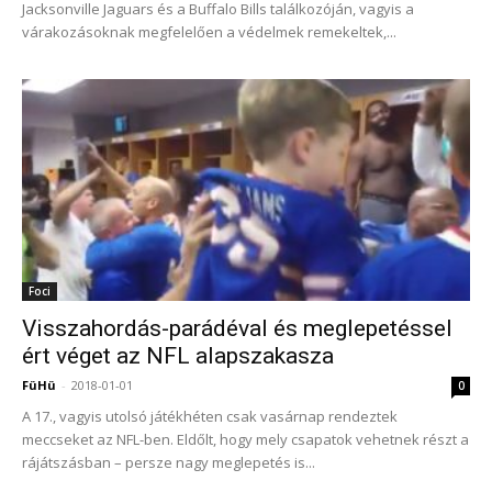
Jacksonville Jaguars és a Buffalo Bills találkozóján, vagyis a
várakozásoknak megfelelően a védelmek remekeltek,...
Foci
Visszahordás-parádéval és meglepetéssel
ért véget az NFL alapszakasza
FüHü
-
2018-01-01
0
A 17., vagyis utolsó játékhéten csak vasárnap rendeztek
meccseket az NFL-ben. Eldőlt, hogy mely csapatok vehetnek részt a
rájátszásban – persze nagy meglepetés is...