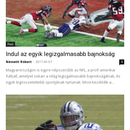
Foci
Indul az egyik legizgalmasabb bajnokság
Németh Róbert
-
2017-09-07
0
Magyarországon is egyre népszerűbb az NFL, a profi amerikai
futball, amelyet sokan a világ legizgalmasabb bajnokságának, és
egyik legösszetettebb sportjának tartanak. Most kezdődik a...