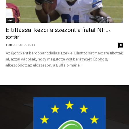
Foci
Eltiltással kezdi a szezont a fiatal NFL-
sztár
FüHü
-
2017-08-13
0
Az újoncként berobbant dallasi Ezekiel Elliottot hat meccsre tiltották
el, azzal vádolják, hogy megütötte volt barátnőjét. Épphogy
elkezdődött az előszezon, a Buffalo már el...