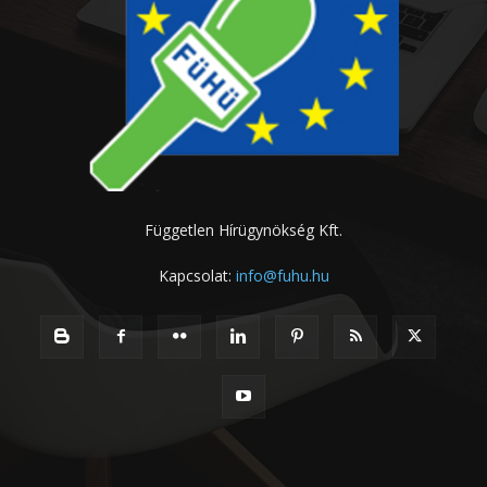
Független Hírügynökség Kft.
Kapcsolat:
info@fuhu.hu