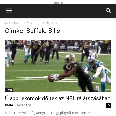
- Hirdetés -
Kezdőlap
Címkék
Buffalo Bills
Címke: Buffalo Bills
Foci
Újabb rekordok dőltek az NFL rájátszásában
FüHü
-
2018-01-08
0
Soha nem volt még annyi punt egy playoff-meccsen, mint a