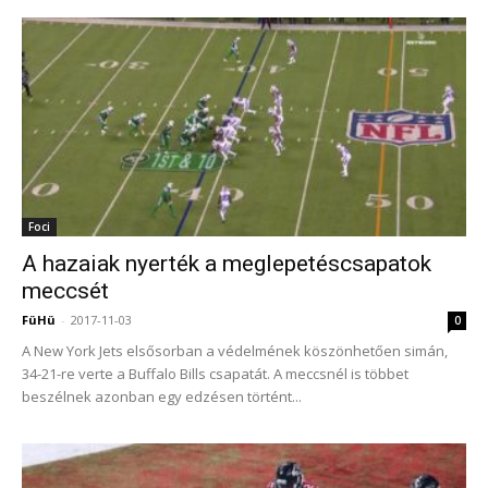
Foci
A hazaiak nyerték a meglepetéscsapatok
meccsét
FüHü
-
2017-11-03
0
A New York Jets elsősorban a védelmének köszönhetően simán,
34-21-re verte a Buffalo Bills csapatát. A meccsnél is többet
beszélnek azonban egy edzésen történt...