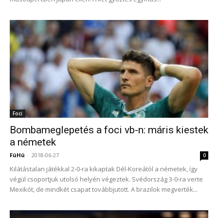
Foci
Bombameglepetés a foci vb-n: máris kiestek
a németek
FüHü
-
2018-06-27
0
Kilátástalan játékkal 2-0-ra kikaptak Dél-Koreától a németek, így
végül csoportjuk utolsó helyén végeztek. Svédország 3-0-ra verte
Mexikót, de mindkét csapat továbbjutott. A brazilok megverték...