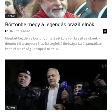
Fontos
Börtönbe megy a legendás brazil elnök
FüHü
-
2018-04-06
0
Meg kell kezdenie börtönbüntetését Lula volt brazil elnöknek –
döntött 6:5 arányban Brazília Legfelső Bírósága. Lulát januárban
ítélte el a bíróság korrupció miatt. A...
Fontos