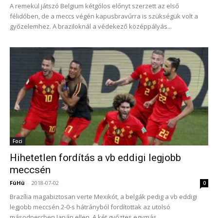
A remekül játszó Belgium kétgólos előnyt szerzett az első
félidőben, de a meccs végén kapusbravúrra is szükségük volt a
győzelemhez. A braziloknál a védekező középpályás...
Foci
Hihetetlen fordítás a vb eddigi legjobb
meccsén
FüHü
-
2018-07-02
0
Brazília magabiztosan verte Mexikót, a belgák pedig a vb eddigi
legjobb meccsén 2-0-s hátrányból fordítottak az utolsó
másodpercben Japán ellen. A két győztes egymás...