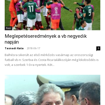
Foci
Meglepetéseredmények a vb negyedik
napján
Tasnadi Kata
-
2018-06-17
0
Balhésra sikerült az első mérkőzés vasárnap az oroszországi
futball vb-n: Szerbia és Costa Rica találkozóján még lökdösődés is
volt, a szerbek 1-0-ra nyertek. Két...