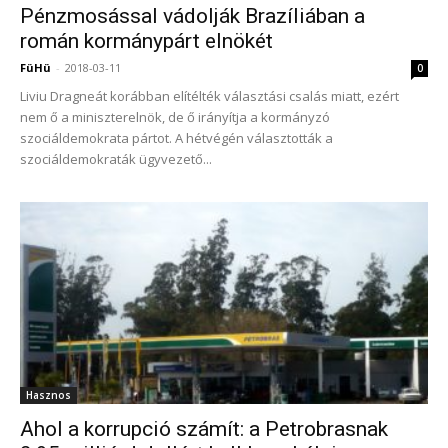
Pénzmosással vádolják Brazíliában a
román kormánypárt elnökét
FüHü
-
2018-03-11
0
Liviu Dragneát korábban elítélték választási csalás miatt, ezért
nem ő a miniszterelnök, de ő irányítja a kormányzó
szociáldemokrata pártot. A hétvégén választották a
szociáldemokraták ügyvezető...
Hasznos
Ahol a korrupció számít: a Petrobrasnak