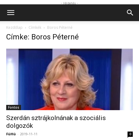
- Hirdetés -
Kezdőlap
Címkék
Boros Péterné
Címke: Boros Péterné
Fontos
Szerdán sztrájkolnának a szociális
dolgozók
FüHü
-
2019-11-11
0