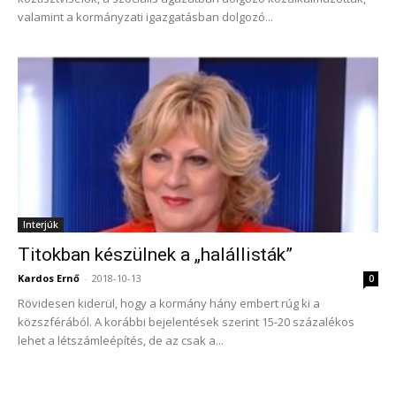
valamint a kormányzati igazgatásban dolgozó...
Interjúk
Titokban készülnek a „halállisták”
Kardos Ernő
-
2018-10-13
0
Rövidesen kiderül, hogy a kormány hány embert rúg ki a
közszférából. A korábbi bejelentések szerint 15-20 százalékos
lehet a létszámleépítés, de az csak a...