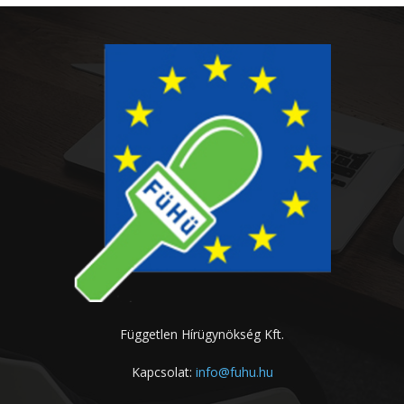
Független Hírügynökség Kft.
Kapcsolat:
info@fuhu.hu