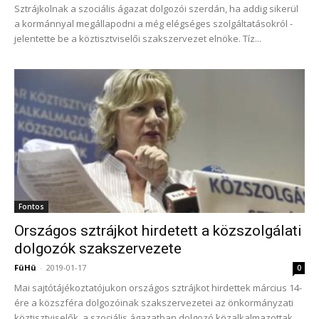
Sztrájkolnak a szociális ágazat dolgozói szerdán, ha addig sikerül
a kormánnyal megállapodni a még elégséges szolgáltatásokról -
jelentette be a köztisztviselői szakszervezet elnöke. Tíz...
Fontos
Országos sztrájkot hirdetett a közszolgálati
dolgozók szakszervezete
FüHü
-
2019-01-17
0
Mai sajtótájékoztatójukon országos sztrájkot hirdettek március 14-
ére a közszféra dolgozóinak szakszervezetei az önkormányzati
köztisztviselők, a szociális ágazatban dolgozó közalkalmazottak,