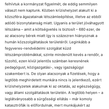
felhívtuk a kormányzat figyelmét, de eddig semmilyen
választ nem kaptunk. Közben krízishelyzet alakult ki a
közszféra ágazatainak létszámleépítése, illetve az ebből
adódó bizonytalanság miatt. Ugyanis a terület jóváhagyott
létszáma – amit a költségvetés is biztosít – 680 ezer, de
az alacsony bérek miatt így is százezren hiányoznak a
humán közszolgáltatások területéről. Leginkább a
fegyveres-rendvédelmi szolgálat küzd
létszámproblémákkal, szinte mindenütt kevés a rendőr, a
tűzoltó, ezen kívül jelentős számban keresnének
pedagógust, közigazgatási-, vagy igazságügyi
szakembert is. De olyan alacsonyak a fizetések, hogy a
legtöbb meghirdetett munkára nincs is jelentkező, ezért
krízishelyzetek alakulnak ki az oktatás, az egészségügy,
vagy állami szolgáltatások területén. A legtöbb helyen – a
leglátványosabb a sürgősségi ellátás – már komoly
katasztrófák is előfordulnak, mert munkájukért az