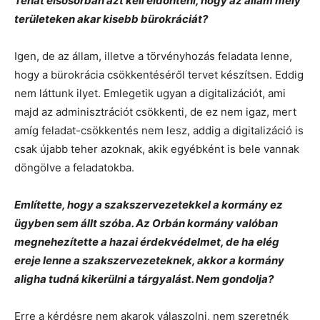
Tehát elsősorban azt kell eldönteni, hogy az állam mely
területeken akar kisebb bürokráciát?
Igen, de az állam, illetve a törvényhozás feladata lenne,
hogy a bürokrácia csökkentéséről tervet készítsen. Eddig
nem láttunk ilyet. Emlegetik ugyan a digitalizációt, ami
majd az adminisztrációt csökkenti, de ez nem igaz, mert
amíg feladat-csökkentés nem lesz, addig a digitalizáció is
csak újabb teher azoknak, akik egyébként is bele vannak
döngölve a feladatokba.
Említette, hogy a szakszervezetekkel a kormány ez
ügyben sem állt szóba. Az Orbán kormány valóban
megnehezítette a hazai érdekvédelmet, de ha elég
ereje lenne a szakszervezeteknek, akkor a kormány
aligha tudná kikerülni a tárgyalást. Nem gondolja?
Erre a kérdésre nem akarok válaszolni, nem szeretnék