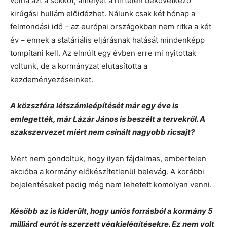
volna azt a sokkot, amelyet a hirtelen bekövetkező
kirúgási hullám előidézhet. Nálunk csak két hónap a
felmondási idő – az európai országokban nem ritka a két
év – ennek a statáriális eljárásnak hatását mindenképp
tompítani kell. Az elmúlt egy évben erre mi nyitottak
voltunk, de a kormányzat elutasította a
kezdeményezéseinket.
A közszféra létszámleépítését már egy éve is
emlegették, már Lázár János is beszélt a tervekről. A
szakszervezet miért nem csinált nagyobb ricsajt?
Mert nem gondoltuk, hogy ilyen fájdalmas, embertelen
akcióba a kormány előkészítetlenül belevág. A korábbi
bejelentéseket pedig még nem lehetett komolyan venni.
Később az is kiderült, hogy uniós forrásból a kormány 5
milliárd eurót is szerzett végkielégítésekre. Ez nem volt