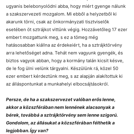
ugyanis belebonyolódni abba, hogy miért gyenge nálunk
a szakszervezeti mozgalom. Mi ebből a helyzetből ki
akarunk törni, csak az önkormányzati tisztviselők
esetében öt sztrájkot vittünk végig. Hozzávetőleg 17 ezer
embert mozgattunk meg, s ez a tömeg még
hatásosabban kiállna az érdekeiért, ha a sztrájktörvény
arra lehetőséget adna. Tehát nem vagyunk gyengék, és
biztos vagyok abban, hogy a kormány talán kicsit késve,
de le fog ülni velünk tárgyalni. Készülünk rá, közel 50
ezer embert kérdeztünk meg, s az alapján alakítottuk ki
az álláspontunkat a munkahelyi elbocsájtásokról.
Persze, de ha a szakszervezet valóban erős lenne,
akkor a közszférában nem lennének alacsonyak a
bérek, továbbá a sztrájktörvény sem lenne szigorú.
Gondolom, az állásukat a közszférában félthetik a
legjobban. Így van?