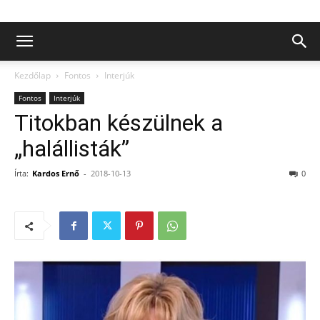
Kezdőlap
Fontos
Interjúk
Fontos
Interjúk
Titokban készülnek a
„halállisták”
Írta:
Kardos Ernő
-
2018-10-13
0