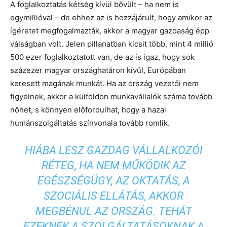
A foglalkoztatás kétség kívül bővült – ha nem is
egymillióval – de ehhez az is hozzájárult, hogy amikor az
ígéretet megfogalmazták, akkor a magyar gazdaság épp
válságban volt. Jelen pillanatban kicsit több, mint 4 millió
500 ezer foglalkoztatott van, de az is igaz, hogy sok
százezer magyar országhatáron kívül, Európában
keresett magának munkát. Ha az ország vezetői nem
figyelnek, akkor a külföldön munkavállalók száma tovább
nőhet, s könnyen előfordulhat, hogy a hazai
humánszolgáltatás színvonala tovább romlik.
HIÁBA LESZ GAZDAG VÁLLALKOZÓI
RÉTEG, HA NEM MŰKÖDIK AZ
EGÉSZSÉGÜGY, AZ OKTATÁS, A
SZOCIÁLIS ELLÁTÁS, AKKOR
MEGBÉNUL AZ ORSZÁG. TEHÁT
EZEKNEK A SZOLGÁLTATÁSOKNAK A