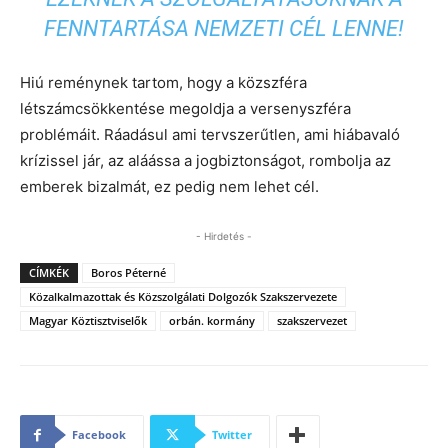
FENNTARTÁSA NEMZETI CÉL LENNE!
Hiú reménynek tartom, hogy a közszféra
létszámcsökkentése megoldja a versenyszféra
problémáit. Ráadásul ami tervszerűtlen, ami hiábavaló
krízissel jár, az aláássa a jogbiztonságot, rombolja az
emberek bizalmát, ez pedig nem lehet cél.
- Hirdetés -
CÍMKÉK
Boros Péterné
Közalkalmazottak és Közszolgálati Dolgozók Szakszervezete
Magyar Köztisztviselők
orbán. kormány
szakszervezet
Facebook
Twitter