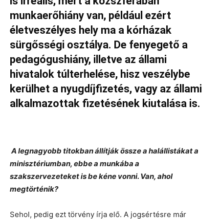
is irreális, mert a közszférában
munkaerőhiány van, például ezért
életveszélyes hely ma a kórházak
sürgősségi osztálya. De fenyegető a
pedagógushiány, illetve az állami
hivatalok túlterhelése, hisz veszélybe
kerülhet a nyugdíjfizetés, vagy az állami
alkalmazottak fizetésének kiutalása is.
A legnagyobb titokban állítják össze a halállistákat a
minisztériumban, ebbe a munkába a
szakszervezeteket is be kéne vonni. Van, ahol
megtörténik?
Sehol, pedig ezt törvény írja elő. A jogsértésre már