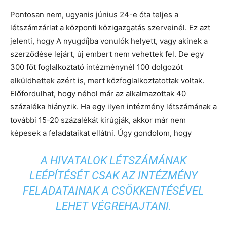
Pontosan nem, ugyanis június 24-e óta teljes a
létszámzárlat a központi közigazgatás szerveinél. Ez azt
jelenti, hogy A nyugdíjba vonulók helyett, vagy akinek a
szerződése lejárt, új embert nem vehettek fel. De egy
300 főt foglalkoztató intézménynél 100 dolgozót
elküldhettek azért is, mert közfoglalkoztatottak voltak.
Előfordulhat, hogy néhol már az alkalmazottak 40
százaléka hiányzik. Ha egy ilyen intézmény létszámának a
további 15-20 százalékát kirúgják, akkor már nem
képesek a feladataikat ellátni. Úgy gondolom, hogy
A HIVATALOK LÉTSZÁMÁNAK
LEÉPÍTÉSÉT CSAK AZ INTÉZMÉNY
FELADATAINAK A CSÖKKENTÉSÉVEL
LEHET VÉGREHAJTANI.