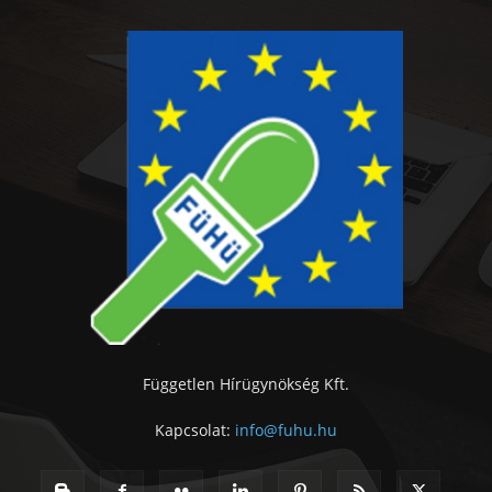
Független Hírügynökség Kft.
Kapcsolat:
info@fuhu.hu