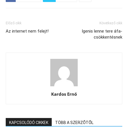
Előző cikk
Következő cikk
Az internet nem felejt!
Igenis lenne tere áfa-
csökkentésnek
Kardos Ernő
KAPCSOLÓDÓ CIKKEK
TÖBB A SZERZŐTŐL