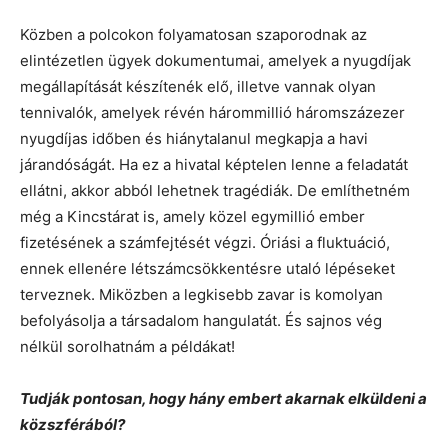
Közben a polcokon folyamatosan szaporodnak az
elintézetlen ügyek dokumentumai, amelyek a nyugdíjak
megállapítását készítenék elő, illetve vannak olyan
tennivalók, amelyek révén hárommillió háromszázezer
nyugdíjas időben és hiánytalanul megkapja a havi
járandóságát. Ha ez a hivatal képtelen lenne a feladatát
ellátni, akkor abból lehetnek tragédiák. De említhetném
még a Kincstárat is, amely közel egymillió ember
fizetésének a számfejtését végzi. Óriási a fluktuáció,
ennek ellenére létszámcsökkentésre utaló lépéseket
terveznek. Miközben a legkisebb zavar is komolyan
befolyásolja a társadalom hangulatát. És sajnos vég
nélkül sorolhatnám a példákat!
Tudják pontosan, hogy hány embert akarnak elküldeni a
közszférából?