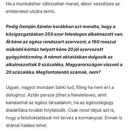
Ha a munkateher változatlan marad, akkor veszélyes az
embereket utcára tenni.
Pedig Demján Sándor korábban azt mondta, hogy a
közigazgatásban 350 ezer felesleges alkalmazott van.
Át kéne az egész rendszert szervezni, a 160 rosszul
működő kórház helyett kéne 20 jól szervezett
gyógyintézmény. A német oktatásban dolgozik az
alkalmazottak 9 százaléka, Magyarországon viszont a
20 százaléka. Megfontolandó számok, nem?
Ugyan, nagyot mondani bárki tud, főleg ha nem ért a
dologhoz. Aztán persze jöhet a feketeleves, amit
kanalazhat az egész társadalom, ha az egészségügy
átalakítása tovább folytatódik. Csak most látjuk azt is,
hogy a felsőoktatással mit tervez a kormányzat. Ennek is
drámai hatása lehet.