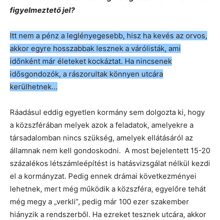
figyelmeztető jel?
Itt nem a pénz a leglényegesebb, hisz ha kevés az orvos,
akkor egyre hosszabbak lesznek a várólisták, ami
időnként már életeket kockáztat. Ha nincsenek
idősgondozók, a rászorultak könnyen utcára
kerülhetnek…
Ráadásul eddig egyetlen kormány sem dolgozta ki, hogy
a közszférában melyek azok a feladatok, amelyekre a
társadalomban nincs szükség, amelyek ellátásáról az
államnak nem kell gondoskodni. A most bejelentett 15-20
százalékos létszámleépítést is hatásvizsgálat nélkül kezdi
el a kormányzat. Pedig ennek drámai következményei
lehetnek, mert még működik a közszféra, egyelőre tehát
még megy a „verkli”, pedig már 100 ezer szakember
hiányzik a rendszerből. Ha ezreket tesznek utcára, akkor