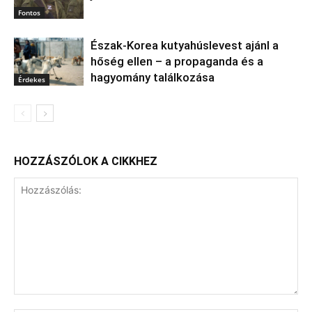
Fontos
Észak‑Korea kutyahúslevest ajánl a
hőség ellen – a propaganda és a
hagyomány találkozása
Érdekes
HOZZÁSZÓLOK A CIKKHEZ