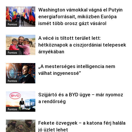
Washington vámokkal vágná el Putyin
energiaforrásait, miközben Európa
ismét több orosz gázt vásárol
Fontos
A vécé is tiltott terület lett:
hétköznapok a ciszjordániai telepesek
árnyékában
Fontos
„A mesterséges intelligencia nem
válhat ingyenessé”
Fontos
Szijjártó és a BYD ügye – már nyomoz
a rendőrség
Fontos
Fekete özvegyek – a katona férj halála
jó üzlet lehet