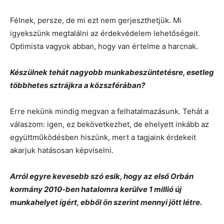
Félnek, persze, de mi ezt nem gerjeszthetjük. Mi
igyekszünk megtalálni az érdekvédelem lehetőségeit.
Optimista vagyok abban, hogy van értelme a harcnak.
Készülnek tehát nagyobb munkabeszüntetésre, esetleg
többhetes sztrájkra a közszférában?
Erre nekünk mindig megvan a felhatalmazásunk. Tehát a
válaszom: igen, ez bekövetkezhet, de ehelyett inkább az
együttműködésben hiszünk, mert a tagjaink érdekeit
akarjuk hatásosan képviselni.
Arról egyre kevesebb szó esik, hogy az első Orbán
kormány 2010-ben hatalomra kerülve 1 millió új
munkahelyet ígért, ebből ön szerint mennyi jött létre.