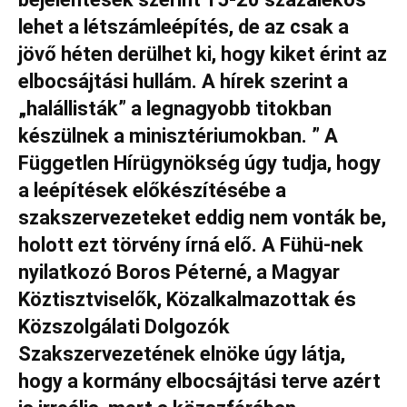
lehet a létszámleépítés, de az csak a
jövő héten derülhet ki, hogy kiket érint az
elbocsájtási hullám. A hírek szerint a
„halállisták” a legnagyobb titokban
készülnek a minisztériumokban. ” A
Független Hírügynökség úgy tudja, hogy
a leépítések előkészítésébe a
szakszervezeteket eddig nem vonták be,
holott ezt törvény írná elő. A Fühü-nek
nyilatkozó Boros Péterné, a Magyar
Köztisztviselők, Közalkalmazottak és
Közszolgálati Dolgozók
Szakszervezetének elnöke úgy látja,
hogy a kormány elbocsájtási terve azért