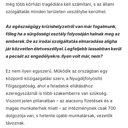
még több kórházi tragédiára kell számítani, s az állami
szolgáltatás minden területen veszélybe kerülhet.
Az egészségügy krízishelyzetről van már fogalmunk,
főleg ha a sürgősségi osztály folyosóján halnak meg az
emberek. De az irodai szolgáltatás elmaradása aligha
jár közvetlen életveszéllyel. Legfeljebb lassabban kerül
a pecsét az engedélyekre. Ilyen volt már, nem?
Ez nem ilyen egyszerű. Működik az országban egy
központi közigazgatási szerv, a Nyugdíjfolyósító
Főigazgatóság, ahol a feladatok ellátásához
ezeregyszáznál is több szakemberre van szükség.
Viszont jelen pillanatban – az alacsony fizetések és a
magas munkaterhek miatt – az intézménynek csak 700
dolgozója van, s hetente újabb munkatársak, vezetők
távoznak.