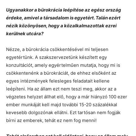
Ugyanakkor a bürokrácia leépítése az egész ország
érdeke, amivel a társadalom is egyetért. Talán ezért
nézik közönyösen, hogy a közalkalmazottak ezrei
kerülnek utcára?
Nézze, a bürokrácia csökkentésével mi teljesen
egyetértünk. A szakszervezetünk készített egy
konzultációt, amely egyértelműen mutatja, hogy mi is
csökkentenénk a bürokráciát, de ehhez elsőként az
egyes intézmények felesleges feladatait kellene
leépíteni. Ha az állam ezt nem teszi meg, akkor az a
végzetes helyzet állhat elő, hogy a már hiányzó 100 ezer
ember munkáját kell majd további 15-20 százalékkal
kevesebb dolgozónak ellátni. Ezt tartósan nem fogják
bírni az emberek, tehát ez nem fog menni!