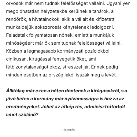
orvosok már nem tudnak felelősséget vállalni. Ugyanilyen
megoldhatatlan helyzetekbe kerülnek a tanárok, a
rendőrök, a hivatalnokok, akik a vállalt és kifizetett
munkaidejük sokszorosát kénytelenek ledolgozni.
Feladataik folyamatosan nőnek, emiatt a munkájuk
minőségéért már ők sem tudnak felelősséget vállalni.
Közben a legmagasabb kormányzati pozíciókból
cinikusan, kirúgással fenyegetik őket, ami
létbizonytalanságot okoz, stresszel jár. Ennek pedig
minden esetben az ország lakói isszák meg a levét.
Állítólag már ezen a héten döntenek a kirúgásokról, s a
jövő héten a kormány már nyilvánosságra is hozza az
eredményeket. Jöhet az átképzés, adminisztrátorból
lehet szülőnő?
- Hirdetés -