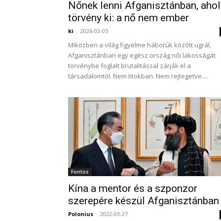
Nőnek lenni Afganisztánban, ahol
törvény ki: a nő nem ember
ki
-
2026-03-05
Miközben a világ figyelme háborúk között ugrál,
Afganisztánban egy egész ország női lakosságát
törvénybe foglalt brutalitással zárják el a
társadalomtól. Nem titokban. Nem rejtegetve....
Fontos
Kína a mentor és a szponzor
szerepére készül Afganisztánban
Polonius
-
2022-03-27