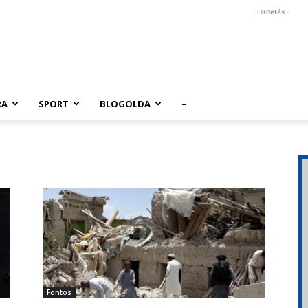
- Hirdetés -
RA
SPORT
BLOGOLDA
–
Fontos