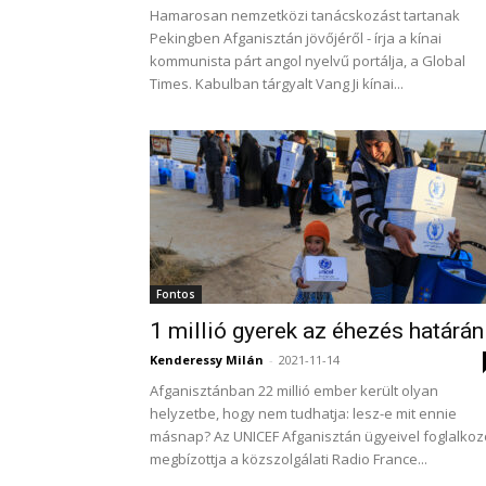
Hamarosan nemzetközi tanácskozást tartanak
Pekingben Afganisztán jövőjéről - írja a kínai
kommunista párt angol nyelvű portálja, a Global
Times. Kabulban tárgyalt Vang Ji kínai...
Fontos
1 millió gyerek az éhezés határán
Kenderessy Milán
-
2021-11-14
Afganisztánban 22 millió ember került olyan
helyzetbe, hogy nem tudhatja: lesz-e mit ennie
másnap? Az UNICEF Afganisztán ügyeivel foglalkoz
megbízottja a közszolgálati Radio France...