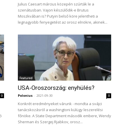
Julius Caesart március közepén szúrták le a
szenátusban. Vajon készülődik-e Brutus
Moszkvában is? Putyin belső köre jelentheti a
legnagyobb fenyegetést az orosz elnökre, akinek...
Featured
USA-Oroszország: enyhülés?
Polonius
-
2021-09-30
0
0
Konkrét eredményeket várunk - mondta a svájci
tanácskozásról a washingtoni külügy leszerelési
ó
főnöke. A State Department második embere, Wendy
Sherman és Szergej Rjabkov, orosz...