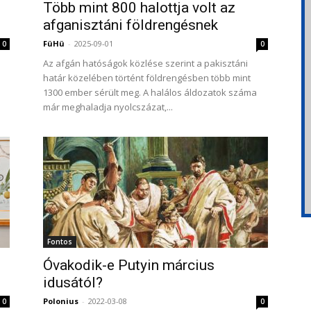
Több mint 800 halottja volt az
afganisztáni földrengésnek
FüHü
-
2025-09-01
0
0
Az afgán hatóságok közlése szerint a pakisztáni
határ közelében történt földrengésben több mint
1300 ember sérült meg. A halálos áldozatok száma
már meghaladja nyolcszázat,...
Fontos
Óvakodik-e Putyin március
idusától?
Polonius
-
2022-03-08
0
0