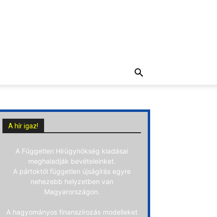
A hír igaz!
A Független Hírügynökség kiadásai
meghaladják bevételeinket.
A pártoktól független újságírás egyre
nehezebb helyzetben van
Magyarországon.
A hagyományos finanszírozás modelleket