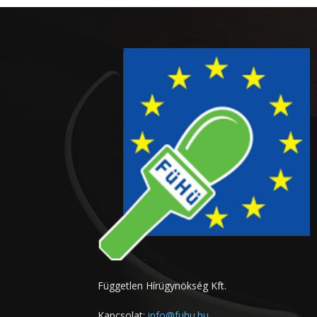
Független Hírügynökség Kft.
Kapcsolat:
info@fuhu.hu