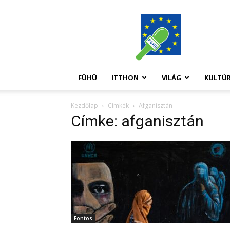
FüHü
FÜHÜ
ITTHON
VILÁG
KULTÚ
Kezdőlap
Címkék
Afganisztán
Címke: afganisztán
Fontos