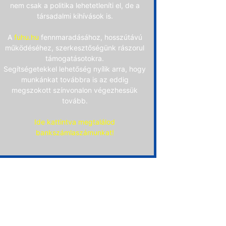
nem csak a politika lehetetleníti el, de a
társadalmi kihívások is.
A
fuhu.hu
fennmaradásához, hosszútávú
működéséhez, szerkesztőségünk rászorul
támogatásotokra.
Segítségetekkel lehetőség nyílik arra, hogy
munkánkat továbbra is az eddig
megszokott színvonalon végezhessük
tovább.
Ide kattintva megtalálod
bankszámlaszámunkat!