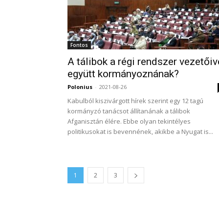
Fontos
A tálibok a régi rendszer vezetőiv
együtt kormányoznának?
Polonius
-
2021-08-26
Kabulból kiszivárgott hírek szerint egy 12 tagú
kormányzó tanácsot állítanának a tálibok
Afganisztán élére. Ebbe olyan tekintélyes
politikusokat is bevennének, akikbe a Nyugat is...
1
2
3