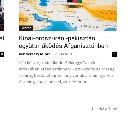
Fontos
el
Kínai-orosz-iráni-pakisztáni
együttműködés Afganisztánban
Kenderessy Milán
-
2021-08-23
0
1
Irán kész együttműködni Pekinggel"a béke
érdekében Afganisztánban" - ezt közölte az ország
nemrég beiktatott új kemény vonalas államfője Hszi
Csinping kínai elnökkel, aki telefonon...
1. oldal a 3-ból