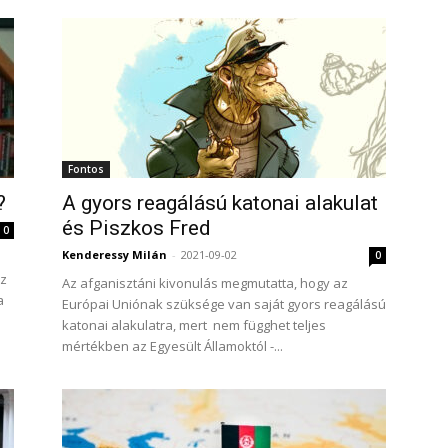
Fontos
?
A gyors reagálású katonai alakulat
és Piszkos Fred
0
Kenderessy Milán
-
2021-09-02
0
Az
Az afganisztáni kivonulás megmutatta, hogy az
a
Európai Uniónak szüksége van saját gyors reagálású
katonai alakulatra, mert nem függhet teljes
mértékben az Egyesült Államoktól -...