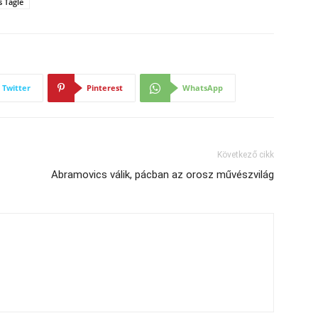
s Tagle
Twitter
Pinterest
WhatsApp
Következő cikk
Abramovics válik, pácban az orosz művészvilág