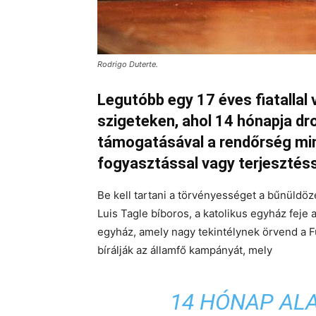
Rodrigo Duterte.
Legutóbb egy 17 éves fiatallal 
szigeteken, ahol 14 hónapja dr
támogatásával a rendőrség minde
fogyasztással vagy terjesztéss
Be kell tartani a törvényességet a bűnüld
Luis Tagle bíboros, a katolikus egyház feje 
egyház, amely nagy tekintélynek örvend a Fü
bírálják az államfő kampányát, mely
14 HÓNAP ALA