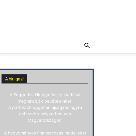
A hír igaz!
A Független Hírügynökség kiadásai
meghaladják bevételeinket.
A pártoktól független újságírás egyre
nehezebb helyzetben van
Magyarországon.
A hagyományos finanszírozás modelleket