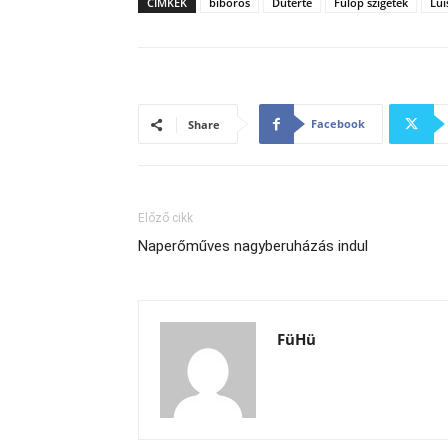
CÍMKÉK
bíboros
Duterte
Fülöp szigetek
Lui
Facebook
Share
Előző cikk
Naperőműves nagyberuházás indul
FüHü