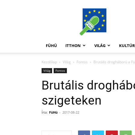
FüHü
FÜHÜ
ITTHON
VILÁG
KULTÚ
Kezdőlap
Világ
Fontos
Brutális drogháború a F
Világ
Fontos
Brutális drogháb
szigeteken
Írta:
FüHü
-
2017-08-22