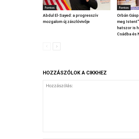
Fontos
Fontos
Abdul El‑Sayed: a progresszív
Orbán Gáspá
mozgalom új zászlóvivője
meg Istent”,
hatszor is 
Csádba és 
HOZZÁSZÓLOK A CIKKHEZ