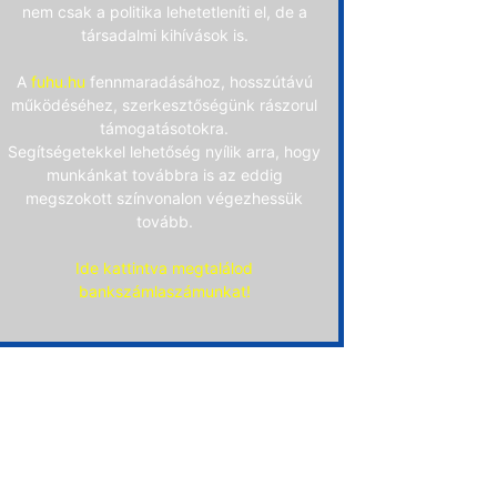
nem csak a politika lehetetleníti el, de a
társadalmi kihívások is.
A
fuhu.hu
fennmaradásához, hosszútávú
működéséhez, szerkesztőségünk rászorul
támogatásotokra.
Segítségetekkel lehetőség nyílik arra, hogy
munkánkat továbbra is az eddig
megszokott színvonalon végezhessük
tovább.
Ide kattintva megtalálod
bankszámlaszámunkat!