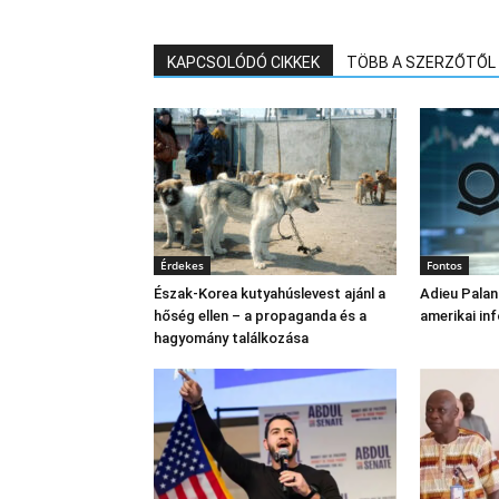
KAPCSOLÓDÓ CIKKEK
TÖBB A SZERZŐTŐL
Érdekes
Fontos
Észak‑Korea kutyahúslevest ajánl a
Adieu Palan
hőség ellen – a propaganda és a
amerikai in
hagyomány találkozása