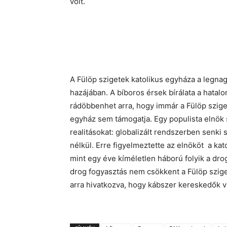
volt.
A Fülöp szigetek katolikus egyháza a legna
hazájában. A bíboros érsek bírálata a hatalom
rádöbbenhet arra, hogy immár a Fülöp sziget
egyház sem támogatja. Egy populista elnök 
realitásokat: globalizált rendszerben senk
nélkül. Erre figyelmeztette az elnököt
a kat
mint egy éve kíméletlen háború folyik a dro
drog fogyasztás nem csökkent a Fülöp sziget
arra hivatkozva, hogy kábszer kereskedők 