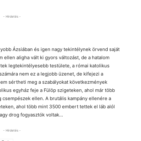
- Hirdetés -
gyobb Ázsiában és igen nagy tekintélynek örvend saját
 ellen aligha vált ki gyors változást, de a hatalom
ek legtekintélyesebb testülete, a római katolikus
számára nem ez a legjobb üzenet, de kifejezi a
i sem sértheti meg a szabályokat következmények
olikus egyház feje a Fülöp szigeteken, ahol már több
g csempészek ellen. A brutális kampány ellenére a
eken, ahol több mint 3500 embert tettek el láb alól
vagy drog fogyasztók voltak…
- Hirdetés -