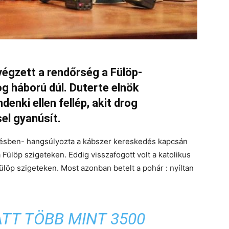
végzett a rendőrség a Fülöp-
og háború dúl. Duterte elnök
nki ellen fellép, akit drog
el gyanúsít.
özésben- hangsúlyozta a kábszer kereskedés kapcsán
a Fülöp szigeteken. Eddig visszafogott volt a katolikus
löp szigeteken. Most azonban betelt a pohár : nyíltan
TT TÖBB MINT 3500