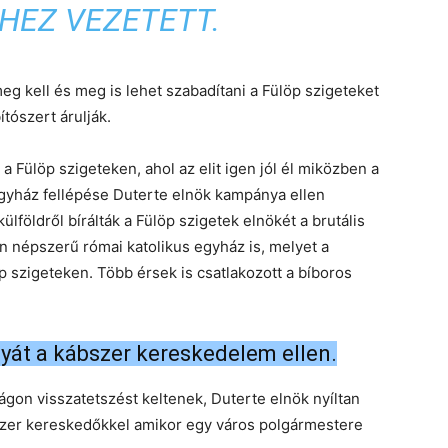
HEZ VEZETETT.
eg kell és meg is lehet szabadítani a Fülöp szigeteket
tószert árulják.
 Fülöp szigeteken, ahol az elit igen jól él miközben a
gyház fellépése Duterte elnök kampánya ellen
lföldről bírálták a Fülöp szigetek elnökét a brutális
n népszerű római katolikus egyház is, melyet a
p szigeteken. Több érsek is csatlakozott a bíboros
yát a kábszer kereskedelem ellen.
gon visszatetszést keltenek, Duterte elnök nyíltan
bszer kereskedőkkel amikor egy város polgármestere