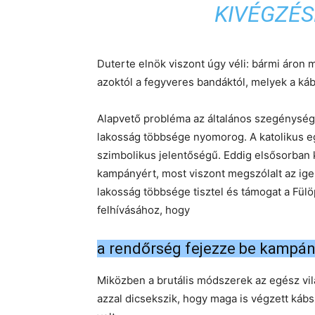
KIVÉGZÉS
Duterte elnök viszont úgy véli: bármi áron m
azoktól a fegyveres bandáktól, melyek a kábí
Alapvető probléma az általános szegénység a
lakosság többsége nyomorog. A katolikus e
szimbolikus jelentőségű. Eddig elsősorban kü
kampányért, most viszont megszólalt az ige
lakosság többsége tisztel és támogat a Fülö
felhívásához, hogy
a rendőrség fejezze be kampán
Miközben a brutális módszerek az egész vilá
azzal dicsekszik, hogy maga is végzett ká