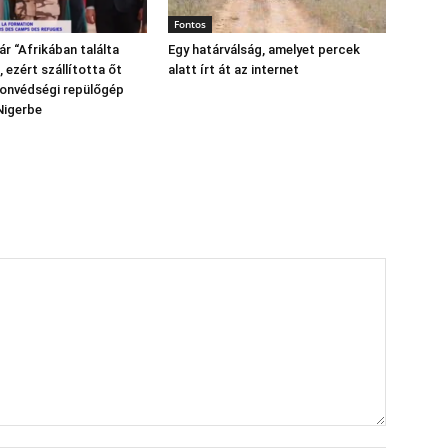
Fontos
r “Afrikában találta
Egy határválság, amelyet percek
 ezért szállította őt
alatt írt át az internet
honvédségi repülőgép
Nigerbe