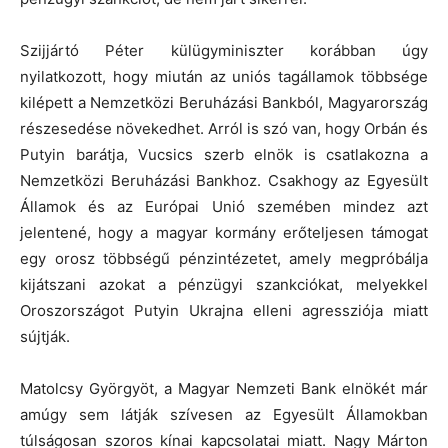
Szijjártó Péter külügyminiszter korábban úgy
nyilatkozott, hogy miután az uniós tagállamok többsége
kilépett a Nemzetközi Beruházási Bankból, Magyarország
részesedése növekedhet. Arról is szó van, hogy Orbán és
Putyin barátja, Vucsics szerb elnök is csatlakozna a
Nemzetközi Beruházási Bankhoz. Csakhogy az Egyesült
Államok és az Európai Unió szemében mindez azt
jelentené, hogy a magyar kormány erőteljesen támogat
egy orosz többségű pénzintézetet, amely megpróbálja
kijátszani azokat a pénzügyi szankciókat, melyekkel
Oroszországot Putyin Ukrajna elleni agressziója miatt
sújtják.
Matolcsy Györgyöt, a Magyar Nemzeti Bank elnökét már
amúgy sem látják szívesen az Egyesült Államokban
túlságosan szoros kínai kapcsolatai miatt. Nagy Márton