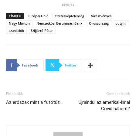
- Hirdetés -
CÍMKÉK
Európai Unió
fizetésképtelenség
főrészvényes
Nagy Márton
Nemzetközi Beruházási Bank
Oroszország
putyin
szankciók
Szijjártó Péter
Facebook
Twitter
Előző cikk
Következő cikk
Az erőszak mint a futótűz…
Újraindul az amerikai-kínai
Covid háború?