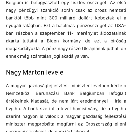
Belgium is befagyasztott egy tisztes összeget. Az első
nagy pénzügyi szankció során csak az orosz nemzeti
banktól több mint 300 milliárd dollárt koboztak el a
nyugati világban. Ezt a hatalmas pénzösszeget az USA-
ban részben a szeptember 11-i merénylet áldozatainak
akarta juttatni a Biden kormány, de ezt a bíróság
megakadályozta. A pénz nagy része Ukrajnának juthat, de
ennek még számtalan jogi akadálya van.
Nagy Márton levele
A magyar gazdaságfejlesztési miniszter levélben kérte a
Nemzetközi Beruházási Bank Belgiumban lefoglalt
értékeinek kiadását, de nem járt eredménnyel – írja a
hvg.hu. A bank szerint a levél hamisítvány, de a hvg.hu
szerint nagyon is valódi: a magyar gazdaság fejlesztési
miniszter megpróbálta megfúrni az Oroszország elleni
pénzügyi szankciót, de nem járt sikerrel.