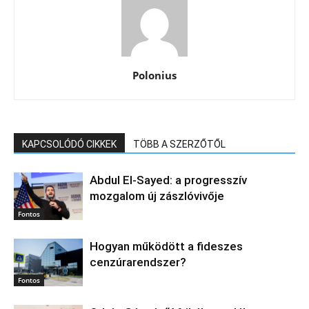
Polonius
KAPCSOLÓDÓ CIKKEK
TÖBB A SZERZŐTŐL
Abdul El‑Sayed: a progresszív
mozgalom új zászlóvivője
Fontos
Hogyan működött a fideszes
cenzúrarendszer?
Fontos