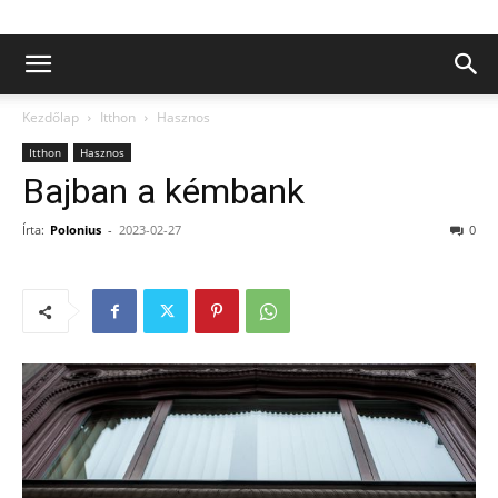
Kezdőlap
Itthon
Hasznos
Itthon
Hasznos
Bajban a kémbank
Írta:
Polonius
-
2023-02-27
0