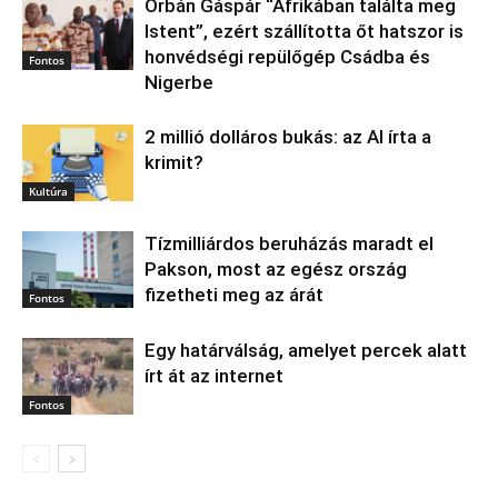
Orbán Gáspár “Afrikában találta meg
Istent”, ezért szállította őt hatszor is
honvédségi repülőgép Csádba és
Fontos
Nigerbe
2 millió dolláros bukás: az AI írta a
krimit?
Kultúra
Tízmilliárdos beruházás maradt el
Pakson, most az egész ország
fizetheti meg az árát
Fontos
Egy határválság, amelyet percek alatt
írt át az internet
Fontos