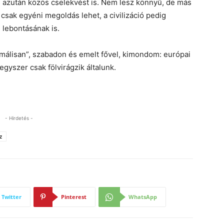
és azután közös cselekvést is. Nem lesz könnyű, de más
csak egyéni megoldás lehet, a civilizáció pedig
g lebontásának is.
normálisan”, szabadon és emelt fővel, kimondom: európai
gyszer csak fölvirágzik általunk.
- Hirdetés -
z
Twitter
Pinterest
WhatsApp