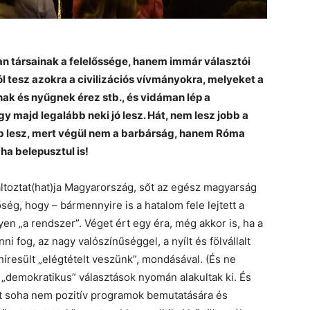
n társainak a felelőssége, hanem immár választói
l tesz azokra a civilizációs vívmányokra, melyeket a
ak és nyűgnek érez stb., és vidáman lép a
gy majd legalább neki jó lesz. Hát, nem lesz jobb a
b lesz, mert végül nem a barbárság, hanem Róma
 ha belepusztul is!
toztat(hat)ja Magyarország, sőt az egész magyarság
őség, hogy – bármennyire is a hatalom fele lejtett a
n „a rendszer”. Véget ért egy éra, még akkor is, ha a
nni fog, az nagy valószínűséggel, a nyílt és fölvállalt
elhíresült „elégtételt veszünk”, mondásával. (És ne
s „demokratikus” választások nyomán alakultak ki. És
at soha nem pozitív programok bemutatására és