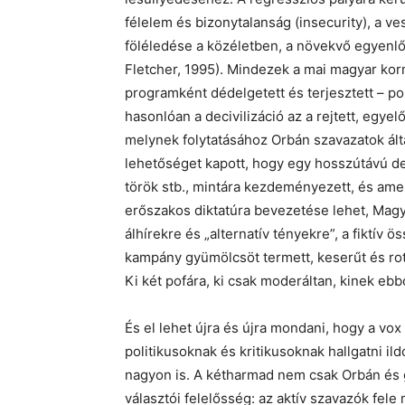
félelem és bizonytalanság (insecurity), a ve
föléledése a közéletben, a növekvő egyenlő
Fletcher, 1995). Mindezek a mai magyar kormá
programként dédelgetett és terjesztett – pol
hasonlóan a decivilizáció az a rejtett, egye
melynek folytatásához Orbán szavazatok által
lehetőséget kapott, hogy egy hosszútávú de
török stb., mintára kezdeményezett, és ame
erőszakos diktatúra bevezetése lehet, Magy
álhírekre és „alternatív tényekre”, a fiktív 
kampány gyümölcsöt termett, keserűt és roth
Ki két pofára, ki csak moderáltan, kinek eb
És el lehet újra és újra mondani, hogy a vox 
politikusoknak és kritikusoknak hallgatni i
nagyon is. A kétharmad nem csak Orbán és g
választói felelősség: az aktív szavazók fele