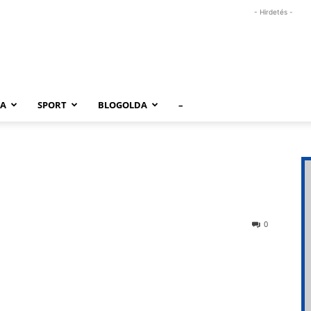
- Hirdetés -
RA
SPORT
BLOGOLDA
–
0