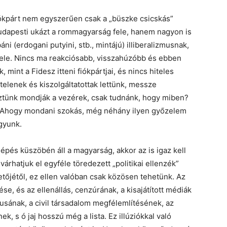
fiókpárt nem egyszerűen csak a „büszke csicskás”
budapesti ukázt a rommagyarság fele, hanem nagyon is
áni (erdogani putyini, stb., mintájú) illiberalizmusnak,
fele. Nincs ma reakciósabb, visszahúzóbb és ebben
int a Fidesz itteni fiókpártjai, és nincs hiteles
lenek és kiszolgáltatottak lettünk, messze
őztünk mondják a vezérek, csak tudnánk, hogy miben?
t? Ahogy mondani szokás, még néhány ilyen győzelem
gyunk.
alépés küszöbén áll a magyarság, akkor az is igaz kell
árhatjuk el egyféle töredezett „politikai ellenzék”
tőjétől, ez ellen valóban csak közösen tehetünk. Az
se, és az ellenállás, cenzúrának, a kisajátított médiák
usának, a civil társadalom megfélemlítésének, az
, s ó jaj hosszú még a lista. Ez illúziókkal való