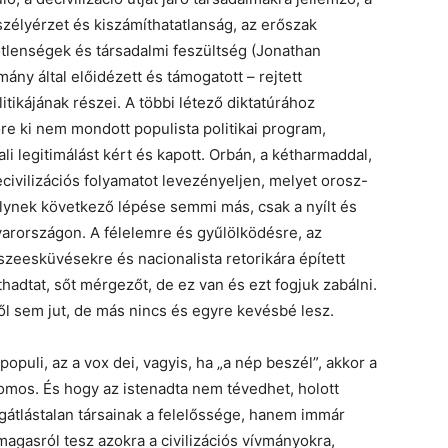
szélyérzet és kiszámíthatatlanság, az erőszak
tlenségek és társadalmi feszültség (Jonathan
ny által előidézett és támogatott – rejtett
itikájának részei. A többi létező diktatúrához
lőre ki nem mondott populista politikai program,
i legitimálást kért és kapott. Orbán, a kétharmaddal,
civilizációs folyamatot levezényeljen, melyet orosz-
lynek következő lépése semmi más, csak a nyílt és
arországon. A félelemre és gyűlölködésre, az
összeesküvésekre és nacionalista retorikára épített
adtat, sőt mérgezőt, de ez van és ezt fogjuk zabálni.
ből sem jut, de más nincs és egyre kevésbé lesz.
populi, az a vox dei, vagyis, ha „a nép beszél”, akkor a
ldomos. És hogy az istenadta nem tévedhet, holott
átlástalan társainak a felelőssége, hanem immár
 magasról tesz azokra a civilizációs vívmányokra,