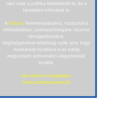
nem csak a politika lehetetleníti el, de a
társadalmi kihívások is.
A
fuhu.hu
fennmaradásához, hosszútávú
működéséhez, szerkesztőségünk rászorul
támogatásotokra.
Segítségetekkel lehetőség nyílik arra, hogy
munkánkat továbbra is az eddig
megszokott színvonalon végezhessük
tovább.
Ide kattintva megtalálod
bankszámlaszámunkat!