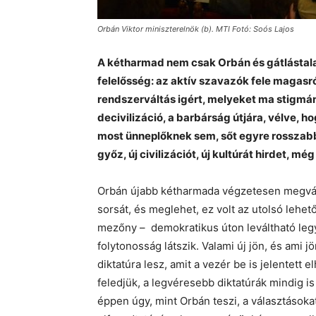
Orbán Viktor miniszterelnök (b). MTI Fotó: Soós Lajos
A kétharmad nem csak Orbán és gátlástala
felelősség: az aktív szavazók fele magasró
rendszerváltás igért, melyeket ma stigmán
decivilizáció, a barbárság útjára, vélve, ho
most ünneplőknek sem, sőt egyre rosszab
győz, új civilizációt, új kultúrát hirdet, még
Orbán újabb kétharmada végzetesen megvál
sorsát, és meglehet, ez volt az utolsó lehet
mezőny – demokratikus úton leváltható legye
folytonosság látszik. Valami új jön, és ami jö
diktatúra lesz, amit a vezér be is jelentett 
feledjük, a legvéresebb diktatúrák mindig i
éppen úgy, mint Orbán teszi, a választások