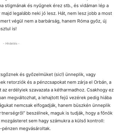
ma stigmának és nyűgnek érez stb., és vidáman lép a
y majd legalább neki jó lesz. Hát, nem lesz jobb a most
 mert végül nem a barbárság, hanem Róma győz, új
sztul is!
- Hirdetés -
ezsgőznek és győzelmüket (sic!) ünneplik, vagy
ek retorziók és a pénzcsapokat nem zárja el Orbán, a
olt az erdélyiek szavazata a kétharmadhoz. Csakhogy ez
ban megváltozhat, a lehajtott fejű vezérek pedig hiába
ságukat nemcsak elfogadják, hanem büszkén ünneplik
rtnerségről” beszélnek, maguk is tudják, hogy a főnök
 mozgásteret sem hagy számukra a külső kontroll:
ás-pénzen megvásároltak.