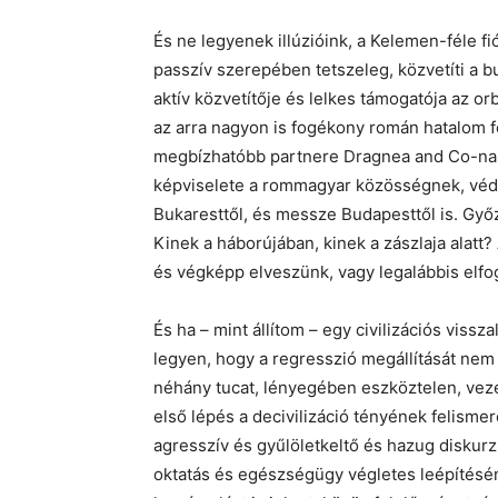
És ne legyenek illúzióink, a Kelemen-féle 
passzív szerepében tetszeleg, közvetíti a 
aktív közvetítője és lelkes támogatója az orb
az arra nagyon is fogékony román hatalom 
megbízhatóbb partnere Dragnea and Co-nak, m
képviselete a rommagyar közösségnek, védte
Bukaresttől, és messze Budapesttől is. Gy
Kinek a háborújában, kinek a zászlaja alat
és végképp elveszünk, vagy legalábbis elfo
És ha – mint állítom – egy civilizációs vissz
legyen, hogy a regresszió megállítását nem v
néhány tucat, lényegében eszköztelen, veze
első lépés a decivilizáció tényének felismeré
agresszív és gyűlöletkeltő és hazug diskurz
oktatás és egészségügy végletes leépítésének