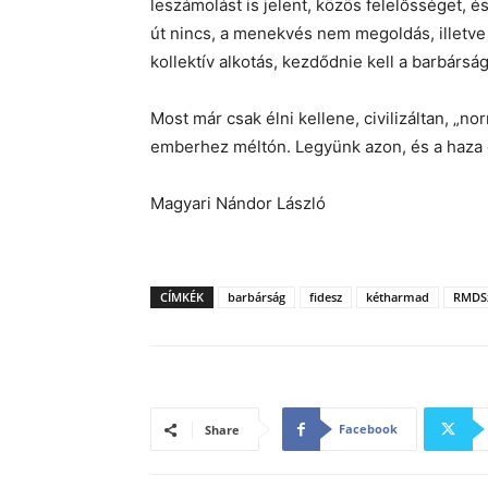
leszámolást is jelent, közös felelősséget, 
út nincs, a menekvés nem megoldás, illetve 
kollektív alkotás, kezdődnie kell a barbársá
Most már csak élni kellene, civilizáltan, „
emberhez méltón. Legyünk azon, és a haza e
Magyari Nándor László
CÍMKÉK
barbárság
fidesz
kétharmad
RMDS
Facebook
Share