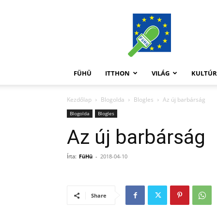
FüHü
FÜHÜ
ITTHON
VILÁG
KULTÚ
Kezdőlap
Blogolda
Blogles
Az új barbárság
Blogolda
Blogles
Az új barbárság
Írta:
FüHü
-
2018-04-10
Share