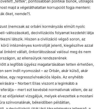
vetett „tettek”, pontosabban politikai bűnök, utólagos
most majd a végeláthatatlan korrupciót fogja menteni:
ák őket, nemde?).
rzust (nemcsak az orbáni kormányzás elmúlt nyolc
li-változásokat), decivilizációs folyamat kezdetét látja
ezni látszik. Hiszen a civilizáció végső soron, az
körű intézményes kontrollját jelenti, kiegészítve azzal
tal önként vállalt, önkorlátozással valósul meg és nem
rországon, az ellensúlyok rendszerének
lőtt a legfőbb ügyész magatartásában tetten érhetően,
en sem indít nyomozást – az Orbán, akár külső, akár
sítése, egy regresszív/reakciós lépés. Az enyhébb
eírására – Norbert Elias viszont a leginkább a
preferálja – mert ezt kevésbé normatívnak vélem, de az
t az előjeleket vizsgáljuk, melyek elvezettek a mostani
ultúra színvonalának, békeidőben példátlan,
, a decivilizáció útját járó társadalmakra jellemző, a