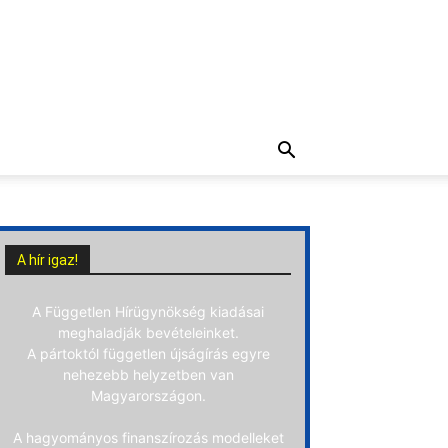
A hír igaz!
A Független Hírügynökség kiadásai
meghaladják bevételeinket.
A pártoktól független újságírás egyre
nehezebb helyzetben van
Magyarországon.
A hagyományos finanszírozás modelleket