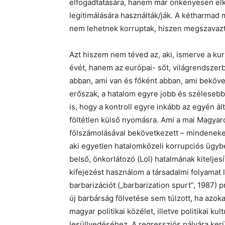
elfogadtatására, hanem már önkényesen elkö
legitimálására használták/ják. A kétharmad 
nem lehetnek korruptak, hiszen megszavazt
Azt hiszem nem téved az, aki, ismerve a ku
évét, hanem az európai- sőt, világrendszerbe
abban, ami van és főként abban, ami bekövetk
erőszak, a hatalom egyre jobb és szélesebb 
is, hogy a kontroll egyre inkább az egyén ál
föltétlen külső nyomásra. Ami a mai Magya
fölszámolásával bekövetkezett – mindeneke
aki egyetlen hatalomközeli korrupciós ügyb
belső, önkorlátozó (Lol) hatalmának kitelje
kifejezést használom a társadalmi folyamat l
barbarizációt („barbarization spurt”, 1987) 
új barbárság fölvetése sem túlzott, ha azoka
magyar politikai közélet, illetve politikai k
lesüllyedéséhez. A regressziós pályára kerülő