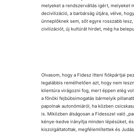
melyeket a rendszerváltás igért, melyeket 
decivilizáció, a barbárság útjára, vélve, hog
ünneplőknek sem, sőt egyre rosszabb lesz,
civilizációt, új kultúrát hirdet, még ha belepu
Olvasom, hogy a Fidesz itteni fiókpártjai p
legalábbis remélhetően azt, hogy nem leszn
klientúra virágozni fog, mert éppen elég v
a főnöki fejbúbsimogatás bármelyik pillanat
papolnak autonómiáról, ha közben csicska
is. Miközben álságosan a Fidesszel való „pa
kénye-kedve irányítja minden lépésüket, és
kiszolgáltatottak, megfélemlítettek és Jud