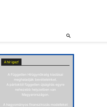
A hír igaz!
A Független Hírügynökség kiadásai
meghaladják bevételeinket.
A pártoktól független újságírás egyre
nehezebb helyzetben van
Magyarországon.
A hagyományos finanszírozás modelleket