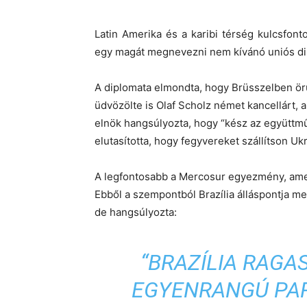
Latin Amerika és a karibi térség kulcsfon
egy magát megnevezni nem kívánó uniós diplo
A diplomata elmondta, hogy Brüsszelben örü
üdvözölte is Olaf Scholz német kancellárt, ak
elnök hangsúlyozta, hogy “kész az együttmű
elutasította, hogy fegyvereket szállítson Uk
A legfontosabb a Mercosur egyezmény, amel
Ebből a szempontból Brazília álláspontja me
de hangsúlyozta:
“BRAZÍLIA RAGA
EGYENRANGÚ PAR