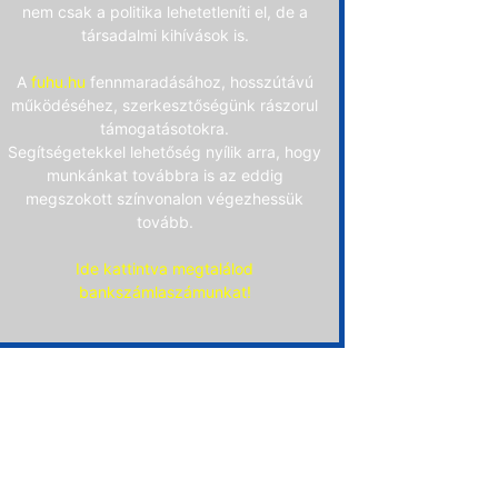
nem csak a politika lehetetleníti el, de a
társadalmi kihívások is.
A
fuhu.hu
fennmaradásához, hosszútávú
működéséhez, szerkesztőségünk rászorul
támogatásotokra.
Segítségetekkel lehetőség nyílik arra, hogy
munkánkat továbbra is az eddig
megszokott színvonalon végezhessük
tovább.
Ide kattintva megtalálod
bankszámlaszámunkat!