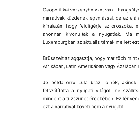
Geopolitikai versenyhelyzet van – hangsú
narratívák küzdenek egymással, de az ajánl
kínálatán, hogy felülígérje az oroszokat 
ahonnan kivonultak a nyugatiak. Ma m
Luxemburgban az aktuális témák mellett ezt 
Brüsszelt az aggasztja, hogy már több mint 
Afrikában, Latin Amerikában vagy Ázsiában n
Jó példa erre Lula brazil elnök, akinek 
felszólította a nyugati világot: ne szál
mindent a tűzszünet érdekében. Ez lényegébe
ezt a narratívát követi nem a nyugatit.