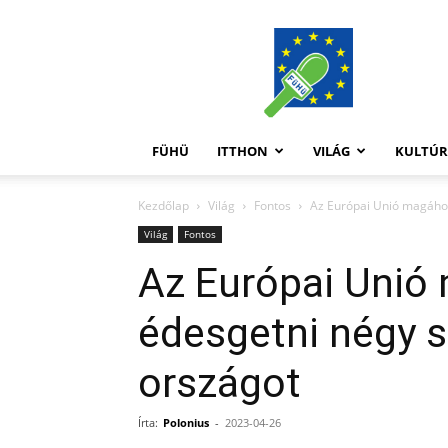
FüHü
FÜHÜ
ITTHON
VILÁG
KULTÚ
Kezdőlap
Világ
Fontos
Az Európai Unió magához
Világ
Fontos
Az Európai Unió
édesgetni négy s
országot
Írta:
Polonius
-
2023-04-26