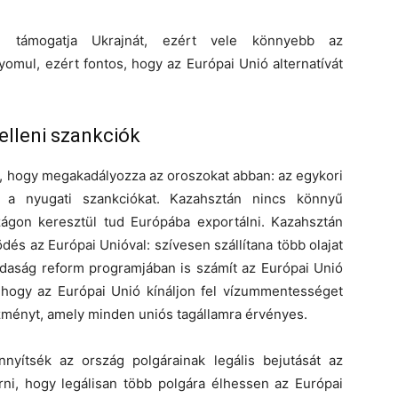
ntan támogatja Ukrajnát, ezért vele könnyebb az
omul, ezért fontos, hogy az Európai Unió alternatívát
elleni szankciók
z, hogy megakadályozza az oroszokat abban: az egykori
ák a nyugati szankciókat. Kazahsztán nincs könnyű
zágon keresztül tud Európába exportálni. Kazahsztán
és az Európai Unióval: szívesen szállítana több olajat
zdaság reform programjában is számít az Európai Unió
 hogy az Európai Unió kínáljon fel vízummentességet
zményt, amely minden uniós tagállamra érvényes.
nyítsék az ország polgárainak legális bejutását az
rni, hogy legálisan több polgára élhessen az Európai