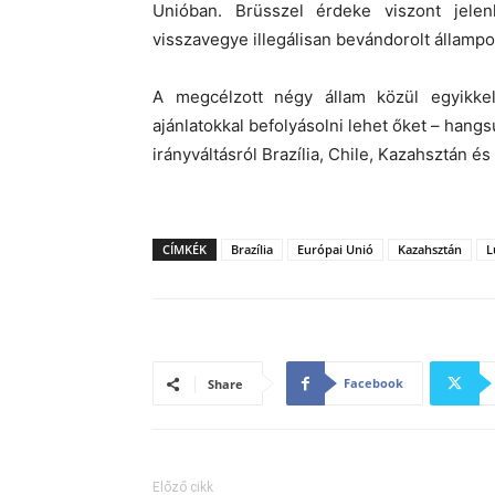
Unióban. Brüsszel érdeke viszont jel
visszavegye illegálisan bevándorolt állampol
A megcélzott négy állam közül egyikke
ajánlatokkal befolyásolni lehet őket – hang
irányváltásról Brazília, Chile, Kazahsztán és
CÍMKÉK
Brazília
Európai Unió
Kazahsztán
L
Facebook
Share
Előző cikk