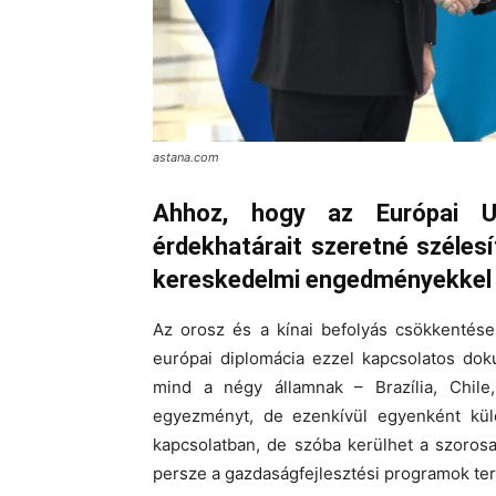
astana.com
Ahhoz, hogy az Európai Uni
érdekhatárait szeretné szélesí
kereskedelmi engedményekkel k
Az orosz és a kínai befolyás csökkentés
európai diplomácia ezzel kapcsolatos dok
mind a négy államnak – Brazília, Chile
egyezményt, de ezenkívül egyenként külö
kapcsolatban, de szóba kerülhet a szoros
persze a gazdaságfejlesztési programok ter