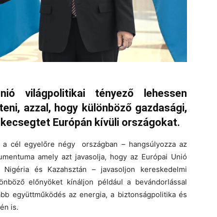
ó világpolitikai tényező lehessen
teni, azzal, hogy különböző gazdasági,
ecsegtet Európán kívüli országokat.
e a cél egyelőre négy országban – hangsúlyozza az
umentuma amely azt javasolja, hogy az Európai Unió
, Nigéria és Kazahsztán – javasoljon kereskedelmi
nböző előnyöket kínáljon például a bevándorlással
abb együttműködés az energia, a biztonságpolitika és
én is.