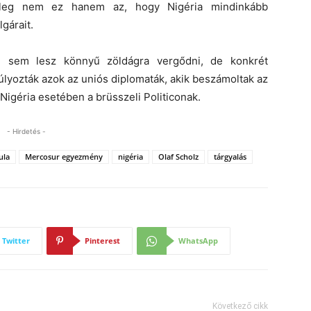
enleg nem ez hanem az, hogy Nigéria mindinkább
gárait.
l sem lesz könnyű zöldágra vergődni, de konkrét
súlyozták azok az uniós diplomaták, akik beszámoltak az
 Nigéria esetében a brüsszeli Politiconak.
- Hirdetés -
ula
Mercosur egyezmény
nigéria
Olaf Scholz
tárgyalás
Twitter
Pinterest
WhatsApp
Következő cikk