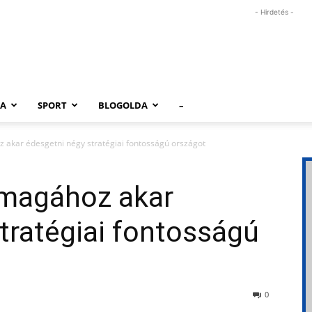
- Hirdetés -
RA
SPORT
BLOGOLDA
–
 akar édesgetni négy stratégiai fontosságú országot
 magához akar
tratégiai fontosságú
0