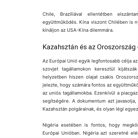
Chile, Brazíliával ellentétben elszá
együttműködés. Kína viszont Chilében is ny
kínáljon az USA-Kína dilemmára.
Kazahsztán és az Oroszország 
Az Európai Unió egyik legfontosabb célja a
szovjet tagállamokon keresztül kijátsz
helyzetben hiszen olajat csakis Oroszors
jelezte, hogy számára fontos az együttműköd
az uniós tagállamokba. Ezenkívül a piacga
segítségére. A dokumentum azt javasolja,
Kazahsztán polgárainak, és olyan légi egye
Nigéria esetében is fontos, hogy megkön
Európai Unióban. Nigéria azt szeretné elé