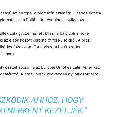
tosságú az európai diplomácia számára – hangsúlyozta
mata, aki a Politico tudósítójának nyilatkozott.
ltek Lula győzelmének. Brazília baloldali elnöke
i az elsők között kereste őt fel külföldről. A brazil
ködés fokozására.” Azt viszont határozottan
rajnának.
y összekapcsolná az Európai Uniót és Latin Amerikát.
ghatározó. A brazil elnök kedvezően nyilatkozott erről,
SZKODIK AHHOZ, HOGY
TNERKÉNT KEZELJÉK.”