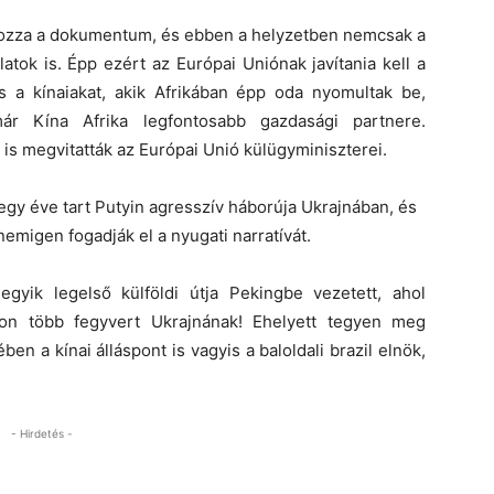
lyozza a dokumentum, és ebben a helyzetben nemcsak a
atok is. Épp ezért az Európai Uniónak javítania kell a
és a kínaiakat, akik Afrikában épp oda nyomultak be,
ár Kína Afrika legfontosabb gazdasági partnere.
is megvitatták az Európai Unió külügyminiszterei.
egy éve tart Putyin agresszív háborúja Ukrajnában, és
emigen fogadják el a nyugati narratívát.
egyik legelső külföldi útja Pekingbe vezetett, ahol
lítson több fegyvert Ukrajnának! Ehelyett tegyen meg
n a kínai álláspont is vagyis a baloldali brazil elnök,
- Hirdetés -