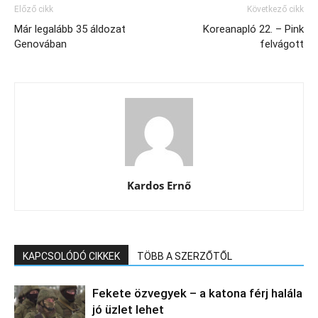
Előző cikk
Következő cikk
Már legalább 35 áldozat
Koreanapló 22. – Pink
Genovában
felvágott
Kardos Ernő
KAPCSOLÓDÓ CIKKEK
TÖBB A SZERZŐTŐL
Fekete özvegyek – a katona férj halála
jó üzlet lehet