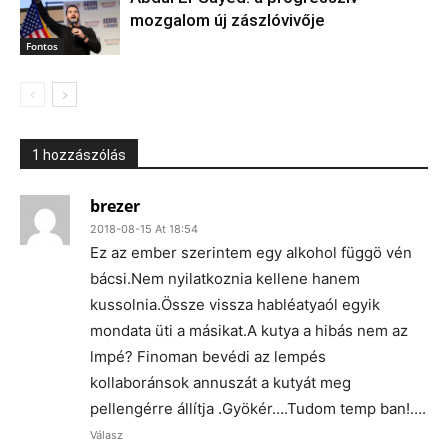
mozgalom új zászlóvivője
Fontos
1 hozzászólás
brezer
2018-08-15 At 18:54
Ez az ember szerintem egy alkohol függö vén
bácsi.Nem nyilatkoznia kellene hanem
kussolnia.Össze vissza habléatyaól egyik
mondata üti a másikat.A kutya a hibás nem az
lmpé? Finoman bevédi az lempés
kollaboránsok annuszát a kutyát meg
pellengérre állítja .Gyökér….Tudom temp ban!….
Válasz