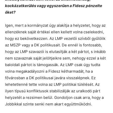
kockázatkerülés vagy egyszerűen a Fidesz pénzelte
őket?
Igen, mert a kormányzat úgy alakítja a helyzetet, hogy az
ellenzéknek saját értékei ellen kellett volna cselekedni,
hogy ez bekövetkezzen. Az LMP vezetői szívből gyűlölik
az MSZP vagy a DK politikusait. De ennél is fontosabb,
hogy az LMP szavazói is elutasítják a két pártot, s inkább
nem szavaznak saját jelöltjeikre sem, nehogy ezzel a két
baloldali pártot is támogassák. Az LMP csak úgy tudta
volna megakadályozni a Fidesz kétharmadát, ha a
fővárosban a DK politikusai javára visszalépnek. Ez
lehetetlenné tette volna az LMP politikai túlélését. Az
ilyen típusú konfliktusok stabilizálják az uralkodó párt
helyzetét a rezsimen belül. Gondoljon csak arra, hogy a
Jobbikkal szinte senki nem akart együttműködni.