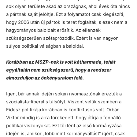
sok olyan területe akad az országnak, ahol évek óta nincs
a pártnak saját jelöltje. Ezt a folyamatot csak kiegészíti,
hogy 2006 után új pártok is teret foglaltak, s ezek nem a
hagyományos baloldalt erősítik. Az ellenzék
szükségszerűen szétaprózódik. Ezért is van nagyon
súlyos politikai válságban a baloldal.
Korábban az MSZP-nek is volt kétharmada, tehát
egyáltalán nem szükségszerű, hogy a rendszer
elmozduljon az önkényuralom felé.
Igen, bár annak idején sokan nyomasztónak érezték a
szocialista-liberális túlsúlyt. Viszont velük szemben a
Fidesz politikája korábban is konfliktusos volt. Orbán
Viktor mindig is arra törekedett, hogy átírja a fennálló
politikai viszonyokat. Ezt történt az első kormányzása
idején is, amikor „több mint kormányváltást” ígért, csak