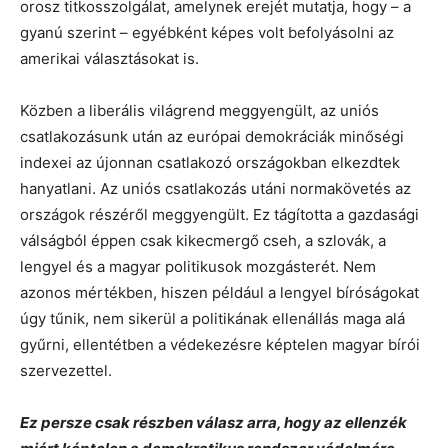
orosz titkosszolgálat, amelynek erejét mutatja, hogy – a
gyanú szerint – egyébként képes volt befolyásolni az
amerikai választásokat is.
Közben a liberális világrend meggyengült, az uniós
csatlakozásunk után az európai demokráciák minőségi
indexei az újonnan csatlakozó országokban elkezdtek
hanyatlani. Az uniós csatlakozás utáni normakövetés az
országok részéről meggyengült. Ez tágította a gazdasági
válságból éppen csak kikecmergő cseh, a szlovák, a
lengyel és a magyar politikusok mozgásterét. Nem
azonos mértékben, hiszen például a lengyel bíróságokat
úgy tűnik, nem sikerül a politikának ellenállás maga alá
gyűrni, ellentétben a védekezésre képtelen magyar bírói
szervezettel.
Ez persze csak részben válasz arra, hogy az ellenzék