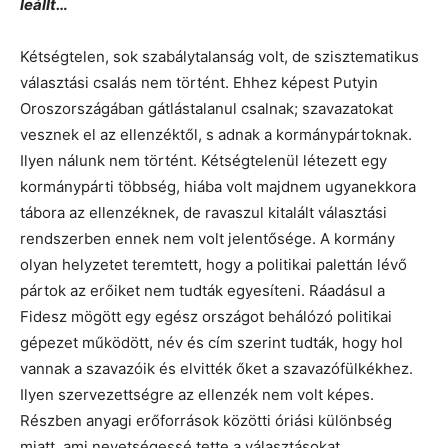
leállt…
Kétségtelen, sok szabálytalanság volt, de szisztematikus
választási csalás nem történt. Ehhez képest Putyin
Oroszországában gátlástalanul csalnak; szavazatokat
vesznek el az ellenzéktől, s adnak a kormánypártoknak.
Ilyen nálunk nem történt. Kétségtelenül létezett egy
kormánypárti többség, hiába volt majdnem ugyanekkora
tábora az ellenzéknek, de ravaszul kitalált választási
rendszerben ennek nem volt jelentősége. A kormány
olyan helyzetet teremtett, hogy a politikai palettán lévő
pártok az erőiket nem tudták egyesíteni. Ráadásul a
Fidesz mögött egy egész országot behálózó politikai
gépezet működött, név és cím szerint tudták, hogy hol
vannak a szavazóik és elvitték őket a szavazófülkékhez.
Ilyen szervezettségre az ellenzék nem volt képes.
Részben anyagi erőforrások közötti óriási különbség
miatt, ami nevetségessé tette a választásokat.