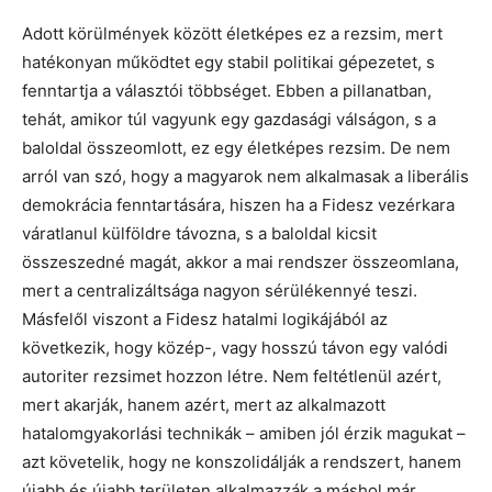
Adott körülmények között életképes ez a rezsim, mert
hatékonyan működtet egy stabil politikai gépezetet, s
fenntartja a választói többséget. Ebben a pillanatban,
tehát, amikor túl vagyunk egy gazdasági válságon, s a
baloldal összeomlott, ez egy életképes rezsim. De nem
arról van szó, hogy a magyarok nem alkalmasak a liberális
demokrácia fenntartására, hiszen ha a Fidesz vezérkara
váratlanul külföldre távozna, s a baloldal kicsit
összeszedné magát, akkor a mai rendszer összeomlana,
mert a centralizáltsága nagyon sérülékennyé teszi.
Másfelől viszont a Fidesz hatalmi logikájából az
következik, hogy közép-, vagy hosszú távon egy valódi
autoriter rezsimet hozzon létre. Nem feltétlenül azért,
mert akarják, hanem azért, mert az alkalmazott
hatalomgyakorlási technikák – amiben jól érzik magukat –
azt követelik, hogy ne konszolidálják a rendszert, hanem
újabb és újabb területen alkalmazzák a máshol már