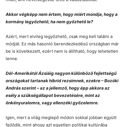
Akkor végképp nem értem, hogy miért mondja, hogy a
kormány legyőzhető, ha nem győzhető le?
Azért, mert elvileg legyőzhető, csak meg kell találni a
módját. Ez más hasonló berendezkedésű országban már
be is következett, ezért nem is állítható, hogy lehetetlen
lenne.
Dél-Amerikától Ázsiáig nagyon különböző fejlettségű
országokat tartanak hibrid rezsimnek, ezekre – Bozóki
András szerint – az a jellemző, hogy épp akkora az
esély a szükségállapot bevezetésére, mint az
önkényuralomra, vagy ellenzéki győzelemre.
Igen, mert a világ meglepő módon sokkal jobban együtt
fejlődik, mint ahogy azt egyetlen politikai kultúrába