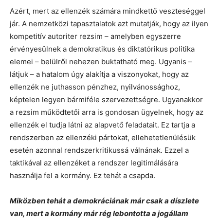
Azért, mert az ellenzék számára mindkettő veszteséggel
jár. A nemzetközi tapasztalatok azt mutatják, hogy az ilyen
kompetitív autoriter rezsim – amelyben egyszerre
érvényesülnek a demokratikus és diktatórikus politika
elemei – belülről nehezen buktatható meg. Ugyanis –
látjuk – a hatalom úgy alakítja a viszonyokat, hogy az
ellenzék ne juthasson pénzhez, nyilvánossághoz,
képtelen legyen bármiféle szervezettségre. Ugyanakkor
a rezsim működtetői arra is gondosan ügyelnek, hogy az
ellenzék el tudja látni az alapvető feladatait. Ez tartja a
rendszerben az ellenzéki pártokat, ellehetetlenülésük
esetén azonnal rendszerkritikussá válnának. Ezzel a
taktikával az ellenzéket a rendszer legitimálására
használja fel a kormány. Ez tehát a csapda.
Miközben tehát a demokráciának már csak a díszlete
van, mert a kormány már rég lebontotta a jogállam