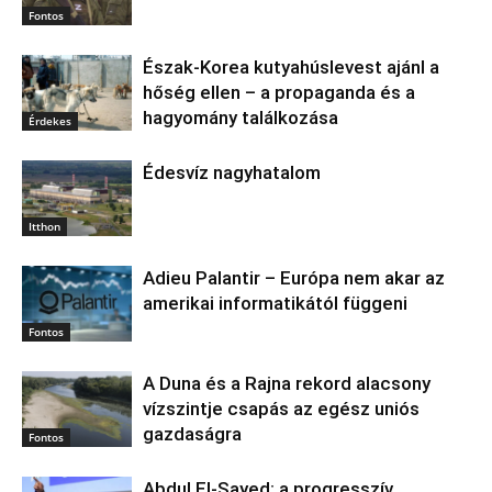
Fontos
Észak‑Korea kutyahúslevest ajánl a
hőség ellen – a propaganda és a
hagyomány találkozása
Érdekes
Édesvíz nagyhatalom
Itthon
Adieu Palantir – Európa nem akar az
amerikai informatikától függeni
Fontos
A Duna és a Rajna rekord alacsony
vízszintje csapás az egész uniós
gazdaságra
Fontos
Abdul El‑Sayed: a progresszív