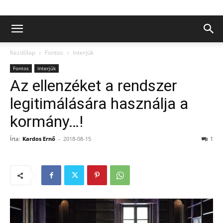
Kezdőlap
Fontos
Interjúk
Fontos
Interjúk
Az ellenzéket a rendszer
legitimálására használja a
kormány…!
Írta:
Kardos Ernő
-
2018-08-15
1