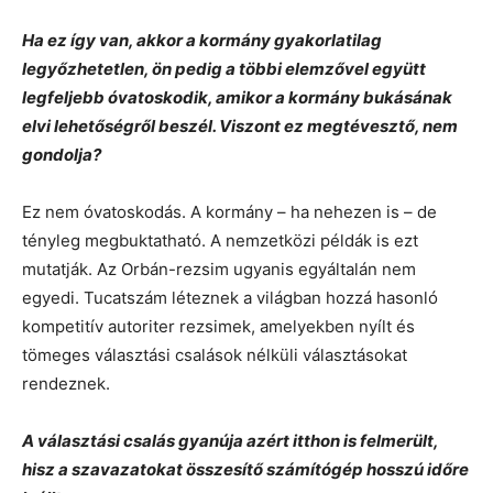
Ha ez így van, akkor a kormány gyakorlatilag
legyőzhetetlen, ön pedig a többi elemzővel együtt
legfeljebb óvatoskodik, amikor a kormány bukásának
elvi lehetőségről beszél. Viszont ez megtévesztő, nem
gondolja?
Ez nem óvatoskodás. A kormány – ha nehezen is – de
tényleg megbuktatható. A nemzetközi példák is ezt
mutatják. Az Orbán-rezsim ugyanis egyáltalán nem
egyedi. Tucatszám léteznek a világban hozzá hasonló
kompetitív autoriter rezsimek, amelyekben nyílt és
tömeges választási csalások nélküli választásokat
rendeznek.
A választási csalás gyanúja azért itthon is felmerült,
hisz a szavazatokat összesítő számítógép hosszú időre