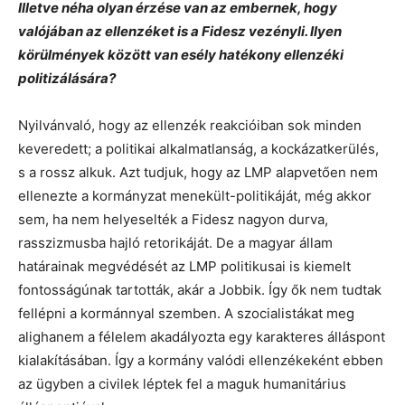
Illetve néha olyan érzése van az embernek, hogy
valójában az ellenzéket is a Fidesz vezényli. Ilyen
körülmények között van esély hatékony ellenzéki
politizálására?
Nyilvánvaló, hogy az ellenzék reakcióiban sok minden
keveredett; a politikai alkalmatlanság, a kockázatkerülés,
s a rossz alkuk. Azt tudjuk, hogy az LMP alapvetően nem
ellenezte a kormányzat menekült-politikáját, még akkor
sem, ha nem helyeselték a Fidesz nagyon durva,
rasszizmusba hajló retorikáját. De a magyar állam
határainak megvédését az LMP politikusai is kiemelt
fontosságúnak tartották, akár a Jobbik. Így ők nem tudtak
fellépni a kormánnyal szemben. A szocialistákat meg
alighanem a félelem akadályozta egy karakteres álláspont
kialakításában. Így a kormány valódi ellenzékeként ebben
az ügyben a civilek léptek fel a maguk humanitárius