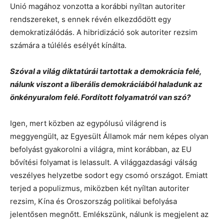
Unió magához vonzotta a korábbi nyíltan autoriter
rendszereket, s ennek révén elkezdődött egy
demokratizálódás. A hibridizáció sok autoriter rezsim
számára a túlélés esélyét kínálta.
Szóval a világ diktatúrái tartottak a demokrácia felé,
nálunk viszont a liberális demokráciából haladunk az
önkényuralom felé. Fordított folyamatról van szó?
Igen, mert közben az egypólusú világrend is
meggyengült, az Egyesült Államok már nem képes olyan
befolyást gyakorolni a világra, mint korábban, az EU
bővítési folyamat is lelassult. A világgazdasági válság
veszélyes helyzetbe sodort egy csomó országot. Emiatt
terjed a populizmus, miközben két nyíltan autoriter
rezsim, Kína és Oroszország politikai befolyása
jelentősen megnőtt. Emlékszünk, nálunk is megjelent az