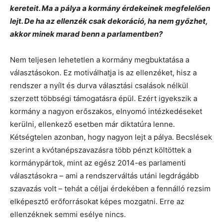
kereteit. Ma a pálya a kormány érdekeinek megfelelően
lejt. De ha az ellenzék csak dekoráció, ha nem győzhet,
akkor minek marad benn a parlamentben?
Nem teljesen lehetetlen a kormány megbuktatása a
választásokon. Ez motiválhatja is az ellenzéket, hisz a
rendszer a nyílt és durva választási csalások nélkül
szerzett többségi támogatásra épül. Ezért igyekszik a
kormány a nagyon erőszakos, elnyomó intézkedéseket
kerülni, ellenkező esetben már diktatúra lenne.
Kétségtelen azonban, hogy nagyon lejt a pálya. Becslések
szerint a kvótanépszavazásra több pénzt költöttek a
kormánypártok, mint az egész 2014-es parlamenti
választásokra – ami a rendszerváltás utáni legdrágább
szavazás volt – tehát a céljai érdekében a fennálló rezsim
elképesztő erőforrásokat képes mozgatni. Erre az
ellenzéknek semmi esélye nincs.