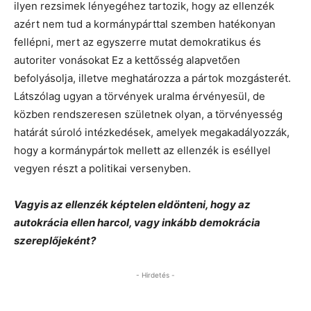
ilyen rezsimek lényegéhez tartozik, hogy az ellenzék
azért nem tud a kormánypárttal szemben hatékonyan
fellépni, mert az egyszerre mutat demokratikus és
autoriter vonásokat Ez a kettősség alapvetően
befolyásolja, illetve meghatározza a pártok mozgásterét.
Látszólag ugyan a törvények uralma érvényesül, de
közben rendszeresen születnek olyan, a törvényesség
határát súroló intézkedések, amelyek megakadályozzák,
hogy a kormánypártok mellett az ellenzék is eséllyel
vegyen részt a politikai versenyben.
Vagyis az ellenzék képtelen eldönteni, hogy az
autokrácia ellen harcol, vagy inkább demokrácia
szereplőjeként?
- Hirdetés -