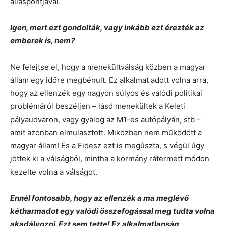
álláspontjával.
Igen, mert ezt gondolták, vagy inkább ezt érezték az
emberek is, nem?
Ne felejtse el, hogy a menekültválság közben a magyar
állam egy időre megbénult. Ez alkalmat adott volna arra,
hogy az ellenzék egy nagyon súlyos és valódi politikai
problémáról beszéljen – lásd menekültek a Keleti
pályaudvaron, vagy gyalog az M1-es autópályán, stb –
amit azonban elmulasztott. Miközben nem működött a
magyar állam! És a Fidesz ezt is megúszta, s végül úgy
jöttek ki a válságból, mintha a kormány rátermett módon
kezelte volna a válságot.
Ennél fontosabb, hogy az ellenzék a ma meglévő
kétharmadot egy valódi összefogással meg tudta volna
akadályozni. Ezt sem tette! Ez alkalmatlanság,