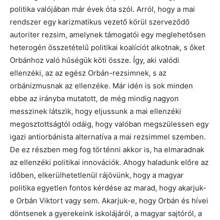
politika valójában már évek óta szól. Arról, hogy a mai
rendszer egy karizmatikus vezető körül szerveződő
autoriter rezsim, amelynek támogatói egy meglehetősen
heterogén összetételű politikai koalíciót alkotnak, s őket
Orbánhoz való hűségük köti össze. Így, aki valódi
ellenzéki, az az egész Orbán-rezsimnek, s az
orbánizmusnak az ellenzéke. Már idén is sok minden
ebbe az irányba mutatott, de még mindig nagyon
messzinek látszik, hogy eljussunk a mai ellenzéki
megosztottságtól odáig, hogy valóban megszülessen egy
igazi antiorbánista alternatíva a mai rezsimmel szemben.
De ez részben meg fog történni akkor is, ha elmaradnak
az ellenzéki politikai innovációk. Ahogy haladunk előre az
időben, elkerülhetetlenül rájövünk, hogy a magyar
politika egyetlen fontos kérdése az marad, hogy akarjuk-
e Orbán Viktort vagy sem. Akarjuk-e, hogy Orbán és hívei
döntsenek a gyerekeink iskolájáról, a magyar sajtóról, a