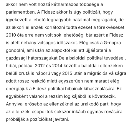
akkor nem volt hozzá kétharmados többsége a
parlamentben. A Fidesz akkor is úgy politizált, hogy
igyekezett a lehető legnagyobb hatalmat megragadni, de
az akkori ellenzék korlátozni tudta ezeket a törekvéseket.
2010 óta erre nem volt sok lehetőség, bár azért a Fidesz
is átélt néhány válságos időszakot. Elég csak a G-napra
gondolni, ami után az alapoktól kellett újjáépíteni a
gazdasági hátországukat De a baloldal politikai tévedései,
hibái, például 2012 és 2014 között a baloldali ellenzéken
belüli brutális háború vagy 2015 után a migrációs válságra
adott rossz reakció miatt egyszerűen nem maradt elég
energiájuk a Fidesz politikai hibáinak kihasználására. Ez
egyébként valahol a rezsim logikájából is következik.
Annyival erősebb az ellenzéknél az uralkodó párt, hogy
az ellenzéki csoportok sokszor inkább egymás rovására
próbálják a pozícióikat javítani.