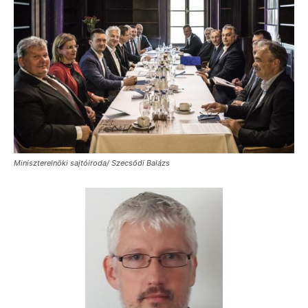
Miniszterelnöki sajtóiroda/ Szecsődi Balázs