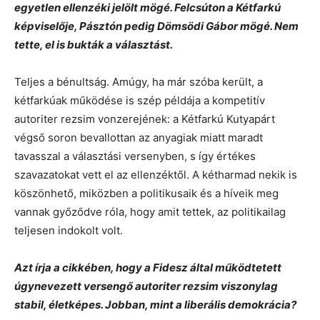
egyetlen ellenzéki jelölt mögé. Felcsúton a Kétfarkú
képviselője, Pásztón pedig Dömsödi Gábor mögé. Nem
tette, el is bukták a választást.
Teljes a bénultság. Amúgy, ha már szóba került, a
kétfarkúak működése is szép példája a kompetitív
autoriter rezsim vonzerejének: a Kétfarkú Kutyapárt
végső soron bevallottan az anyagiak miatt maradt
tavasszal a választási versenyben, s így értékes
szavazatokat vett el az ellenzéktől. A kétharmad nekik is
köszönhető, miközben a politikusaik és a híveik meg
vannak győződve róla, hogy amit tettek, az politikailag
teljesen indokolt volt.
Azt írja a cikkében, hogy a Fidesz által működtetett
úgynevezett versengő autoriter rezsim viszonylag
stabil, életképes. Jobban, mint a liberális demokrácia?