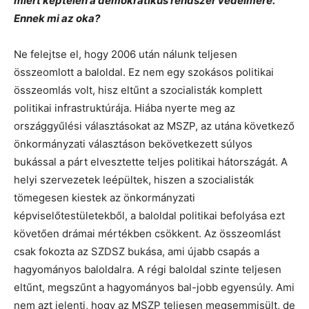
miért képtelen a demokratikus rendszer védelmére.
Ennek mi az oka?
Ne felejtse el, hogy 2006 után nálunk teljesen
összeomlott a baloldal. Ez nem egy szokásos politikai
összeomlás volt, hisz eltűnt a szocialisták komplett
politikai infrastruktúrája. Hiába nyerte meg az
országgyűlési választásokat az MSZP, az utána következő
önkormányzati választáson bekövetkezett súlyos
bukással a párt elvesztette teljes politikai hátországát. A
helyi szervezetek leépültek, hiszen a szocialisták
tömegesen kiestek az önkormányzati
képviselőtestületekből, a baloldal politikai befolyása ezt
követően drámai mértékben csökkent. Az összeomlást
csak fokozta az SZDSZ bukása, ami újabb csapás a
hagyományos baloldalra. A régi baloldal szinte teljesen
eltűnt, megszűnt a hagyományos bal-jobb egyensúly. Ami
nem azt jelenti, hogy az MSZP teljesen megsemmisült, de