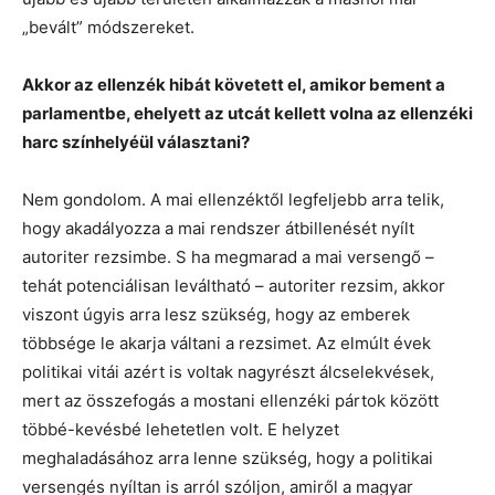
„bevált” módszereket.
Akkor az ellenzék hibát követett el, amikor bement a
parlamentbe, ehelyett az utcát kellett volna az ellenzéki
harc színhelyéül választani?
Nem gondolom. A mai ellenzéktől legfeljebb arra telik,
hogy akadályozza a mai rendszer átbillenését nyílt
autoriter rezsimbe. S ha megmarad a mai versengő –
tehát potenciálisan leváltható – autoriter rezsim, akkor
viszont úgyis arra lesz szükség, hogy az emberek
többsége le akarja váltani a rezsimet. Az elmúlt évek
politikai vitái azért is voltak nagyrészt álcselekvések,
mert az összefogás a mostani ellenzéki pártok között
többé-kevésbé lehetetlen volt. E helyzet
meghaladásához arra lenne szükség, hogy a politikai
versengés nyíltan is arról szóljon, amiről a magyar