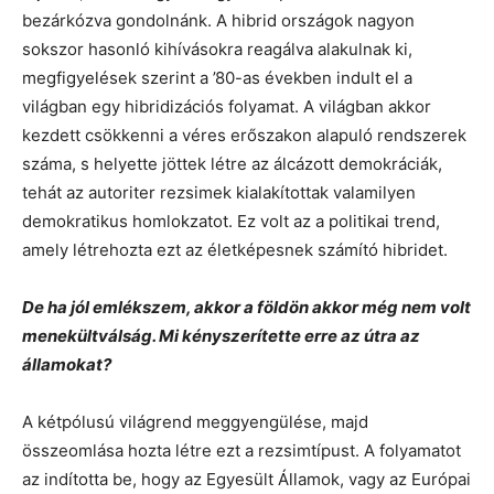
bezárkózva gondolnánk. A hibrid országok nagyon
sokszor hasonló kihívásokra reagálva alakulnak ki,
megfigyelések szerint a ’80-as években indult el a
világban egy hibridizációs folyamat. A világban akkor
kezdett csökkenni a véres erőszakon alapuló rendszerek
száma, s helyette jöttek létre az álcázott demokráciák,
tehát az autoriter rezsimek kialakítottak valamilyen
demokratikus homlokzatot. Ez volt az a politikai trend,
amely létrehozta ezt az életképesnek számító hibridet.
De ha jól emlékszem, akkor a földön akkor még nem volt
menekültválság. Mi kényszerítette erre az útra az
államokat?
A kétpólusú világrend meggyengülése, majd
összeomlása hozta létre ezt a rezsimtípust. A folyamatot
az indította be, hogy az Egyesült Államok, vagy az Európai