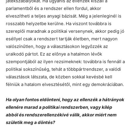
játékszabályokat. Ha ugyanis az ellenzék kiszáll a
parlamentből és a rendszer ellen fordul, akkor
elveszítheti a teljes anyagi bázisát. Még a jelenleginél is
rosszabb helyzetbe kerülne. Ha viszont továbbra is
szereplői maradnak a politikai versenynek, akkor pedig jó
eséllyel csak a rendszert tartják életben, mert nagyon
valószínűtlen, hogy a választásokon legyőzzék az
uralkodó pártot. Ez az előnye a hatalmon lévők
szempontjából az ilyen rezsimeknek: továbbra is fennáll a
politikai sokszínűség, tehát a többpártrendszer, a valódi
választások látszata, de közben sokkal kevésbé kell
félniük a hatalom elvesztésétől, mint egy demokráciában.
Ha olyan fontos eldönteni, hogy az ellenzék a hátrányok
ellenére marad a politikai rendszerben, vagy kilép
abból és rendszerellenzékivé válik, akkor miért nem
születik meg a döntés?