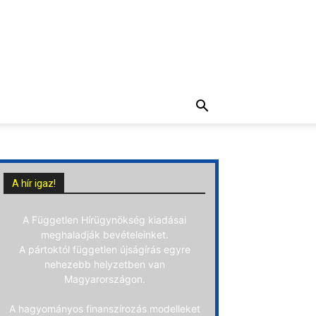
A hír igaz!
A Független Hírügynökség kiadásai
meghaladják bevételeinket.
A pártoktól független újságírás egyre
nehezebb helyzetben van
Magyarországon.
A hagyományos finanszírozás modelleket