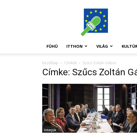
FüHü
FÜHÜ
ITTHON
VILÁG
KULTÚ
Kezdőlap
Címkék
Szűcs Zoltán Gábor
Címke: Szűcs Zoltán G
Interjúk