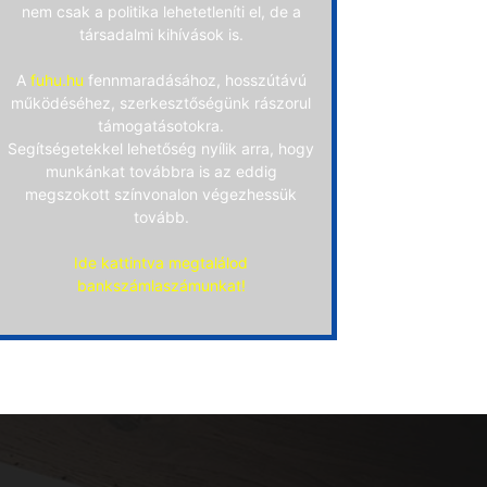
nem csak a politika lehetetleníti el, de a
társadalmi kihívások is.
A
fuhu.hu
fennmaradásához, hosszútávú
működéséhez, szerkesztőségünk rászorul
támogatásotokra.
Segítségetekkel lehetőség nyílik arra, hogy
munkánkat továbbra is az eddig
megszokott színvonalon végezhessük
tovább.
Ide kattintva megtalálod
bankszámlaszámunkat!