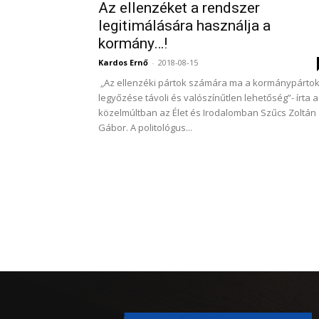
Az ellenzéket a rendszer
legitimálására használja a
kormány…!
Kardos Ernő
-
2018-08-15
„Az ellenzéki pártok számára ma a kormánypárto
legyőzése távoli és valószínűtlen lehetőség”- írta a
közelmúltban az Élet és Irodalomban Szűcs Zoltán
Gábor. A politológus...