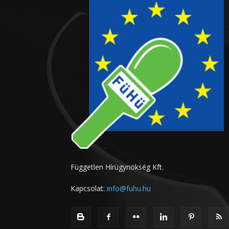
Független Hírügynökség Kft.
Kapcsolat:
info@fuhu.hu