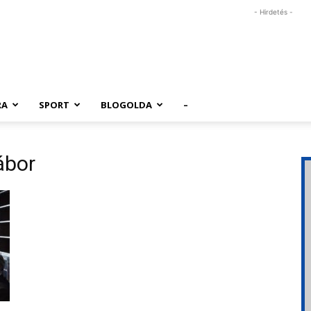
- Hirdetés -
RA
SPORT
BLOGOLDA
–
ábor