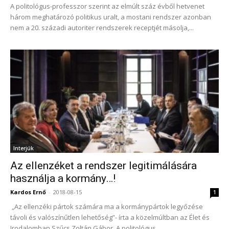
A politológus-professzor szerint az elmúlt száz évből hetvenet
három meghatározó politikus uralt, a mostani rendszer azonban
nem a 20. századi autoriter rendszerek receptjét másolja,...
Interjúk
Az ellenzéket a rendszer legitimálására
használja a kormány…!
Kardos Ernő
-
2018-08-15
1
„Az ellenzéki pártok számára ma a kormánypártok legyőzése
távoli és valószínűtlen lehetőség”- írta a közelmúltban az Élet és
Irodalomban Szűcs Zoltán Gábor. A politológus...