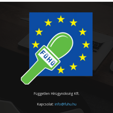
Független Hírügynökség Kft.
Kapcsolat:
info@fuhu.hu