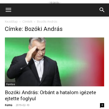
- Hirdetés -
Kezdőlap
Címkék
Bozóki András
Címke: Bozóki András
Fontos
Bozóki András: Orbánt a hatalom igézete
ejtette foglyul
FüHü
-
2019-02-10
0