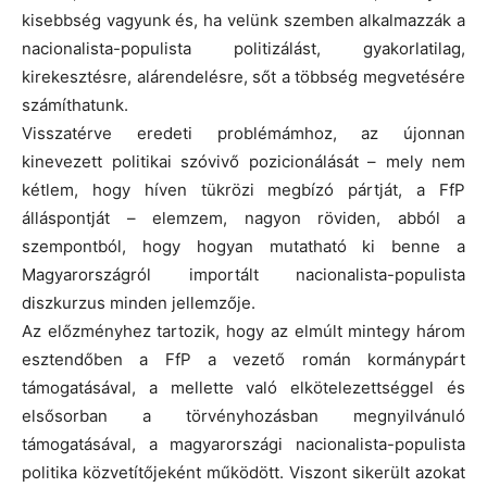
kisebbség vagyunk és, ha velünk szemben alkalmazzák a
nacionalista-populista politizálást, gyakorlatilag,
kirekesztésre, alárendelésre, sőt a többség megvetésére
számíthatunk.
Visszatérve eredeti problémámhoz, az újonnan
kinevezett politikai szóvivő pozicionálását – mely nem
kétlem, hogy híven tükrözi megbízó pártját, a FfP
álláspontját – elemzem, nagyon röviden, abból a
szempontból, hogy hogyan mutatható ki benne a
Magyarországról importált nacionalista-populista
diszkurzus minden jellemzője.
Az előzményhez tartozik, hogy az elmúlt mintegy három
esztendőben a FfP a vezető román kormánypárt
támogatásával, a mellette való elkötelezettséggel és
elsősorban a törvényhozásban megnyilvánuló
támogatásával, a magyarországi nacionalista-populista
politika közvetítőjeként működött. Viszont sikerült azokat