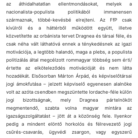
az áthidalhatatlan ellentmondásokat, melyek a
nacionalista-populista politikából immanensen
származnak, többé-kevésbé elrejteni. Az FfP csak
kívülről és a háttérből működött együtt, illetve
közvetítette az orbánista tervet Dragnea és társai féle, és
csak néha vált láthatóvá ennek a ténykedésnek az igazi
motivációja, a legtöbb halandó, maga a plebs, a populista
politizálás által megcélzott rommagyar többség sem érti/
értette az elköteleződés motivációját és nem látta
hozadékát. Elsősorban Márton Árpád, és képviselőtársai
jogi ámokfutása – jelzett képviselő egyenesen alalnöke
volt az azóta csendben megszüntette Iordache-féle külön
jogi bizottságnak, mely Dragnea pártelnököt
megmentendő, szabta volna magyar mintára az
igazságszolgáltatást – jött át a közönség fele. Ilyenkor
pedig a mindent elöntő horkolós és félrevezető jogi
csűrés-csavarás, ügyvédi zsargon, vagy egyszerű