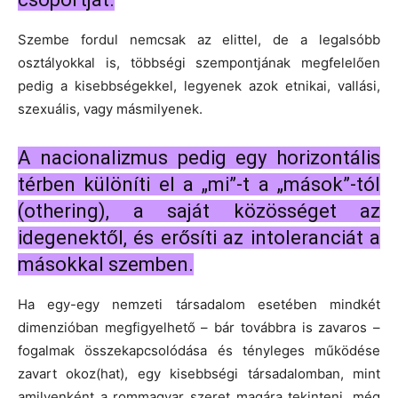
Szembe fordul nemcsak az elittel, de a legalsóbb
osztályokkal is, többségi szempontjának megfelelően
pedig a kisebbségekkel, legyenek azok etnikai, vallási,
szexuális, vagy másmilyenek.
A nacionalizmus pedig egy horizontális
térben különíti el a „mi”-t a „mások”-tól
(othering), a saját közösséget az
idegenektől, és erősíti az intoleranciát a
másokkal szemben.
Ha egy-egy nemzeti társadalom esetében mindkét
dimenzióban megfigyelhető – bár továbbra is zavaros –
fogalmak összekapcsolódása és tényleges működése
zavart okoz(hat), egy kisebbségi társadalomban, mint
amilyenként a rommagyar szeret magára tekinteni, még