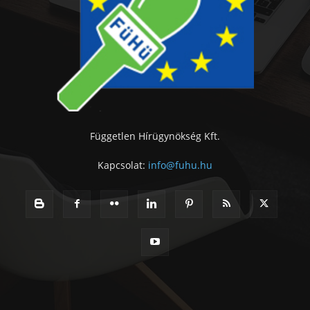
Független Hírügynökség Kft.
Kapcsolat:
info@fuhu.hu