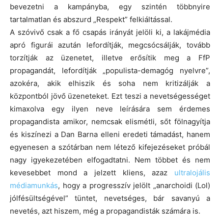
bevezetni a kampányba, egy szintén többnyire
tartalmatlan és abszurd „Respekt” felkiáltással.
A szóvivő csak a fő csapás irányát jelöli ki, a lakájmédia
apró figurái azután lefordítják, megcsócsálják, tovább
torzítják az üzenetet, illetve erősítik meg a FfP
propagandát, lefordítják „populista-demagóg nyelvre”,
azokéra, akik elhiszik és soha nem kritizálják a
központból jövő üzeneteket. Ezt teszi a nevetségességet
kimaxolva egy ilyen neve leírására sem érdemes
propagandista amikor, nemcsak elismétli, sőt fölnagyítja
és kiszínezi a Dan Barna elleni eredeti támadást, hanem
egyenesen a szótárban nem létező kifejezéseket próbál
nagy igyekezetében elfogadtatni. Nem többet és nem
kevesebbet mond a jelzett kliens, azaz
ultralojális
médiamunkás
, hogy a progresszív jelölt „anarchoidi (Lol)
jólfésültségével” tüntet, nevetséges, bár savanyú a
nevetés,
azt hiszem,
még a propagandisták számára is.