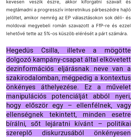
kevesen veszik észre, akkor kiforgatni szavait és
megtámadni a progresszív interetnikus párbeszédre hajló
jelöltet, amikor nemrég az EP választásokon sok déli- és
moldovai megyebeli román szavazott a FfP-re és ezzel
lehetővé tette az 5%-os küszöb elérését a párt számára.
Hegedüs Csilla, illetve a mögötte
dolgozó kampány-csapat által elkövetett
dezinformációs eljárásnak neve van a
szakirodalomban, mégpedig a kontextus
önkényes áthelyezése. Ez a művelet
manipulációs potenciálját abból nyeri,
hogy először egy – ellenfélnek, vagy
ellenségnek tekintett, minden esetre
bírálni, sőt lejáratni kívánt – politikai
szereplő diskurzusából önkényesen