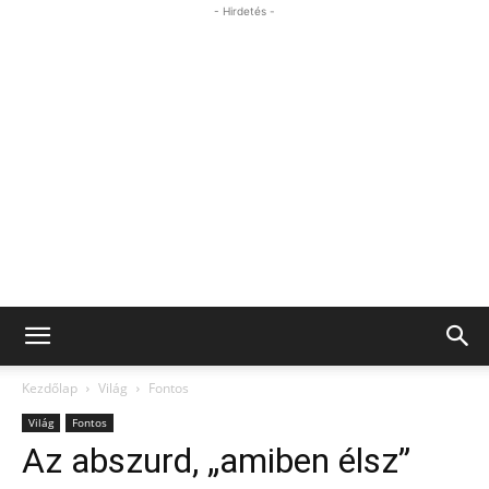
- Hirdetés -
Kezdőlap
Világ
Fontos
Világ
Fontos
Az abszurd, „amiben élsz”