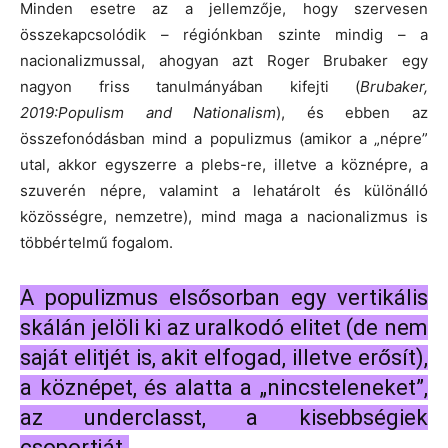
Minden esetre az a jellemzője, hogy szervesen
összekapcsolódik – régiónkban szinte mindig – a
nacionalizmussal, ahogyan azt Roger Brubaker egy
nagyon friss tanulmányában kifejti (
Brubaker,
2
01
9:
Populism and Nationalism
),
és ebben az
összefonódásban mind a populizmus (amikor a „népre”
utal, akkor egyszerre a plebs-re, illetve a köznépre, a
szuverén népre, valamint a lehatárolt és különálló
közösségre, nemzetre), mind maga a nacionalizmus is
többértelmű fogalom.
A populizmus elsősorban egy vertikális
skálán jelöli ki az uralkodó elitet (de nem
saját elitjét is, akit elfogad, illetve erősít),
a köznépet, és alatta a „nincsteleneket”,
az underclasst, a kisebbségiek
csoportját.