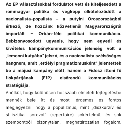
Az EP választásokkal fordulatot vett és kiteljesedett a
rommagyar politika és végképp elköteleződött a
nacionalista-populista – a putyini Oroszországból
érkező, de hozzánk közvetlenül Magyarországról
importált – Orbán-féle politikai kommunikáció.
Bebizonyosodott ugyanis, hogy nem egyedi és
kivételes kampánykommunikációs jelenség volt a
„lemenni kutyába” jelszó, és a nacionalista szélsőséges
hangnem, amit „erdélyi pragmatizmusként” jelentettek
be a májusi kampány előtt, hanem a Fidesz itteni fő
fiókpártjának (FfP) elsőrendű kommunikációs
stratégiája.
Anélkül, hogy különösen hosszabb elméleti fejtegetésbe
mennék bele itt és most, érdemes és fontos
megjegyezni, hogy a populizmus, mint „diszkurzív és
stilisztikai sorozat” (repertoire) sokértelmű, és sok
szempontból bizonytalan, meghatározatlan fogalom.