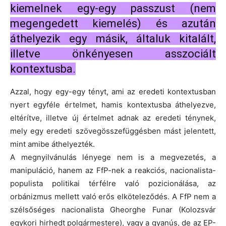
kiemelnek egy-egy passzust (nem
megengedett kiemelés) és azután
áthelyezik egy másik, általuk kitalált,
illetve önkényesen asszociált
kontextusba.
Azzal, hogy egy-egy tényt, ami az eredeti kontextusban
nyert egyféle értelmet, hamis kontextusba áthelyezve,
eltérítve, illetve új értelmet adnak az eredeti ténynek,
mely egy eredeti szövegösszefüggésben mást jelentett,
mint amibe áthelyezték.
A megnyilvánulás lényege nem is a megvezetés, a
manipuláció, hanem az FfP-nek a reakciós, nacionalista-
populista politikai térfélre való pozicionálása, az
orbánizmus mellett való erős elköteleződés. A FfP nem a
szélsőséges nacionalista Gheorghe Funar (Kolozsvár
egykori hirhedt polgármestere), vagy a gyanús, de az EP-