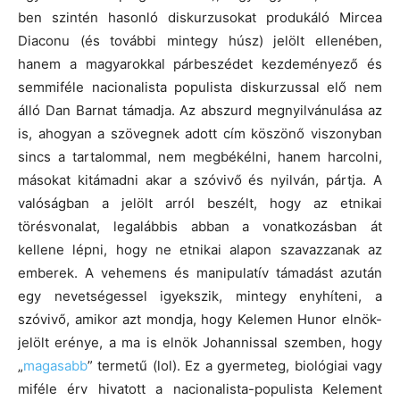
ben szintén hasonló diskurzusokat produkáló Mircea
Diaconu (és további mintegy húsz) jelölt ellenében,
hanem a magyarokkal párbeszédet kezdeményező és
semmiféle nacionalista populista diskurzussal elő nem
álló Dan Barnat támadja. Az abszurd megnyilvánulása az
is, ahogyan a szövegnek adott cím köszönő viszonyban
sincs a tartalommal, nem megbékélni, hanem harcolni,
másokat kitámadni akar a szóvivő és nyilván, pártja. A
valóságban a jelölt arról beszélt, hogy az etnikai
törésvonalat, legalábbis abban a vonatkozásban át
kellene lépni, hogy ne etnikai alapon szavazzanak az
emberek. A vehemens és manipulatív támadást azután
egy nevetségessel igyekszik, mintegy enyhíteni, a
szóvivő, amikor azt mondja, hogy Kelemen Hunor elnök-
jelölt erénye, a ma is elnök Johannissal szemben, hogy
„
magasabb
” termetű (lol). Ez a gyermeteg, biológiai vagy
miféle érv hivatott a nacionalista-populista Kelement