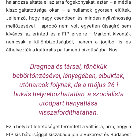
halandzsa altatta el az arra fogékonyakat, aztán – a média
kiszolgáltatottsága okán – a hullámok gyorsan elültek.
Jellemző, hogy nagy csendben és minden nyilvánosság
mellőzésével – apropó nem volt egyetlen újságíró sem
kíváncsi az érintett és a FfP érveire – Mártont kivonták
nemcsak a különbizottságból, hanem a jogiból is és
áthelyezték a kulturális parlamenti bizottságba. Nos,
Dragnea és társai, főnökük
bebörtönzésével, lényegében, elbuktak,
utóharcok folynak, de a május 26-i
bukás helyrehozhatatlan, a szocialista
utódpárt hanyatlása
visszafordíthatatlan.
Ez a helyzet lehetőséget teremtett a váltásra, arra, hogy a
FfP kis bátorsággal kiszabaduljon a Bukarest és Budapest