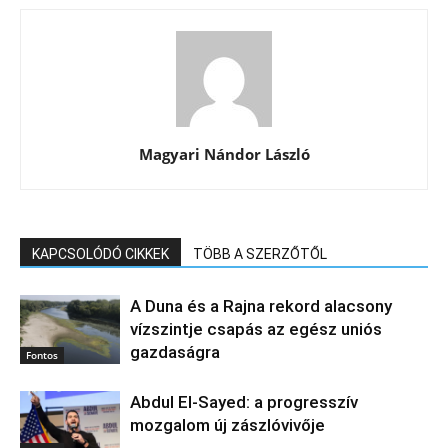
Magyari Nándor László
KAPCSOLÓDÓ CIKKEK
TÖBB A SZERZŐTŐL
A Duna és a Rajna rekord alacsony
vízszintje csapás az egész uniós
gazdaságra
Fontos
Abdul El‑Sayed: a progresszív
mozgalom új zászlóvivője