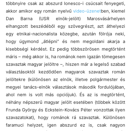
többnyire csak az abszurd Ionesco-i csúcsait fenyegeti,
akkor amikor egy román nyelvű
video-üzenet
ben, kiemel
Dan Barna (USR elnök-jelölt) Marosvásárhelyen
elhangzott beszédéből egy szövegrészt, azt áthelyezi
egy etnikai-nacionalista közegbe, azután fölrója neki,
hogy úgymond „átlépni” és nem megoldani akarja a
kisebbségi kérdést. Ez pedig többszörösen megtörtént
máris – még akkor is, ha románok nem igazán tömegesen
szavaztak magyar jelöltre –, hiszen már a legelső szabad
választásoktól kezdődően magyarok szavaztak román
jelöltekre (különösen az elnök, illetve polgármester és
megyei tanács-elnök választások második fordulójában,
ahol nem is volt más opciójuk). És az is megtörtént,
néhány népszerű magyar jelölt esetében (többek között
Frunda György és Eckstein-Kovács Péter vonzottak ilyen
szavazatokat), hogy románok rá szavaztak. Különösen
faramuci helyzet, igen abszurd ez is, csak nagyon