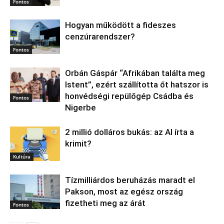
Fontos
Hogyan működött a fideszes
cenzúrarendszer?
Fontos
Orbán Gáspár “Afrikában találta meg
Istent”, ezért szállította őt hatszor is
honvédségi repülőgép Csádba és
Fontos
Nigerbe
2 millió dolláros bukás: az AI írta a
krimit?
Kultúra
Tízmilliárdos beruházás maradt el
Pakson, most az egész ország
fizetheti meg az árát
Fontos