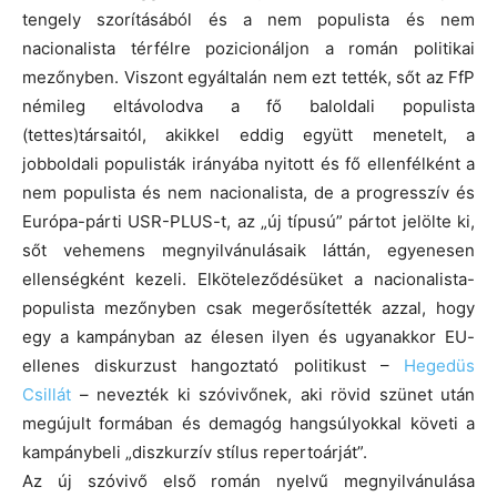
tengely szorításából és a nem populista és nem
nacionalista térfélre pozicionáljon a román politikai
mezőnyben. Viszont egyáltalán nem ezt tették, sőt az FfP
némileg eltávolodva a fő baloldali populista
(tettes)társaitól, akikkel eddig együtt menetelt, a
jobboldali populisták irányába nyitott és fő ellenfélként a
nem populista és nem nacionalista, de a progresszív és
Európa-párti USR-PLUS-t, az „új típusú” pártot jelölte ki,
sőt vehemens megnyilvánulásaik láttán, egyenesen
ellenségként kezeli. Elköteleződésüket a nacionalista-
populista mezőnyben csak megerősítették azzal, hogy
egy a kampányban az élesen ilyen és ugyanakkor EU-
ellenes diskurzust hangoztató politikust –
Hegedüs
Csillát
– nevezték ki szóvivőnek, aki rövid szünet után
megújult formában és demagóg hangsúlyokkal követi a
kampánybeli „diszkurzív stílus repertoárját”.
Az új szóvivő első román nyelvű megnyilvánulása