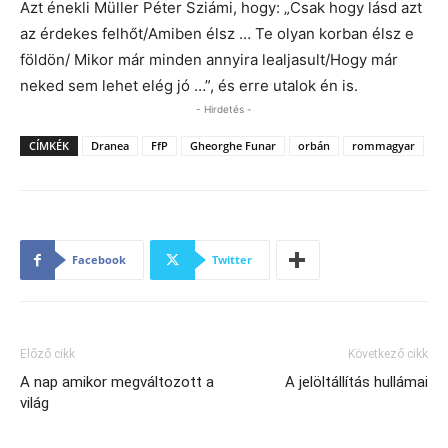
Azt énekli Müller Péter Sziámi, hogy: „Csak hogy lásd azt
az érdekes felhőt/Amiben élsz …
Te olyan korban élsz e
földön/ Mikor már minden annyira lealjasult/Hogy
m
ár
neked sem lehet elég jó …
”, és erre utalok én is.
- Hirdetés -
CÍMKÉK
Dranea
FfP
Gheorghe Funar
orbán
rommagyar
Facebook
Twitter
Előző cikk
Következő cikk
A nap amikor megváltozott a
A jelöltállítás hullámai
világ