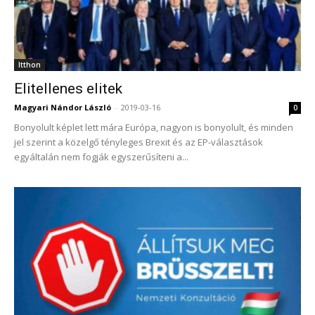
Itthon
Elitellenes elitek
Magyari Nándor László
-
2019-03-16
0
Bonyolult képlet lett mára Európa, nagyon is bonyolult, és minden
jel szerint a közelgő tényleges Brexit és az EP-választások
egyáltalán nem fogják egyszerűsíteni a...