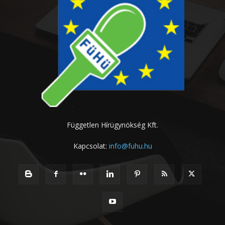
Független Hírügynökség Kft.
Kapcsolat:
info@fuhu.hu