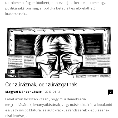
tartalommal fogom kitölteni, mert ez adja a keretét, a rommagyar
politikának) rommagyar politika betáplált és előrelátható
kudarcainak...
Fontos
Cenzúráznak, cenzúrázgatnak
Magyari Nándor László
-
2019-04-13
0
Lehet azon hosszan vitázni, hogy mi a demokrácia
megromlásának, lehanyatlásának, vagy másik oldalról, a lopakodó
és/vagy nyílt diktatúra, az autokratikus rendszerek kiépülésének
első lépése,...