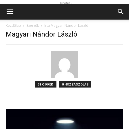
- Hirdetés -
Kezdőlap
Szerzők
Írta Magyari Nándor László
Magyari Nándor László
31 CIKKEK
0 HOZZÁSZÓLÁS