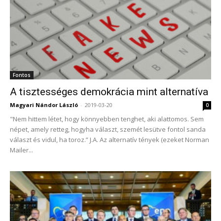
Fontos
A tisztességes demokrácia mint alternatíva
Magyari Nándor László
-
2019-03-20
0
"Nem hittem létet, hogy könnyebben tenghet, aki alattomos. Sem
népet, amely retteg, hogyha választ, szemét lesütve fontol sanda
választ és vidul, ha toroz.” J.A. Az alternatív tények (ezeket Norman
Mailer...