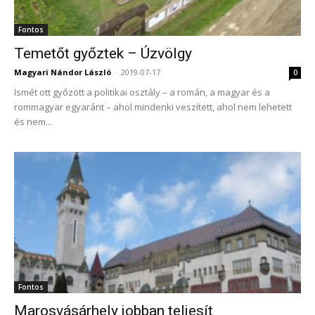
Fontos
Temetőt győztek – Úzvölgy
Magyari Nándor László
-
2019-07-17
0
Ismét ott győzött a politikai osztály – a román, a magyar és a
rommagyar egyaránt – ahol mindenki veszített, ahol nem lehetett
és nem...
Fontos
Marosvásárhely jobban teljesít