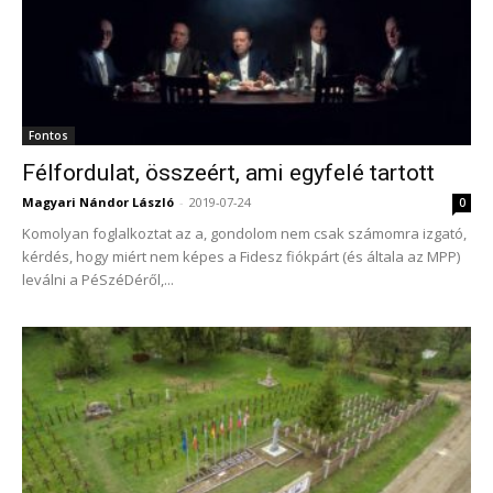
Fontos
Félfordulat, összeért, ami egyfelé tartott
Magyari Nándor László
-
2019-07-24
0
Komolyan foglalkoztat az a, gondolom nem csak számomra izgató,
kérdés, hogy miért nem képes a Fidesz fiókpárt (és általa az MPP)
leválni a PéSzéDéről,...