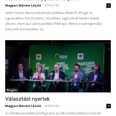
Magyari Nándor László
-
2019-07-09
0
Azért nehéz Marosvásárhely politikai életéről átfogó és
ugyanakkor konzisztens, részletes, egyszóval hiteles képet
alkotni, mert a) a város politika-földrajzi, illetve szubregionális
helyzete bizonytalan; b)...
Blogles
Választást nyertek
Magyari Nándor László
-
2019-07-04
0
Az elfideszesedett (a kifejezést az elkövetkezőkben konkrét