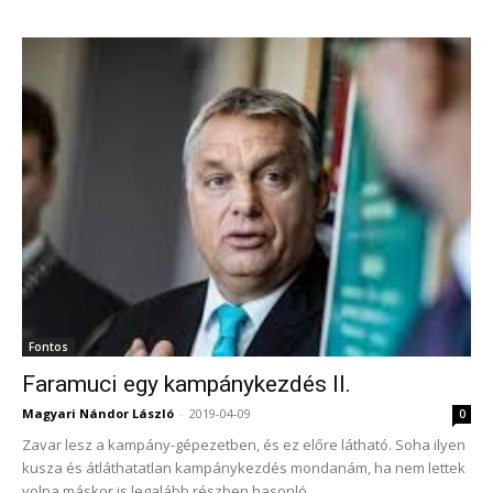
Fontos
Faramuci egy kampánykezdés II.
Magyari Nándor László
-
2019-04-09
0
Zavar lesz a kampány-gépezetben, és ez előre látható. Soha ilyen
kusza és átláthatatlan kampánykezdés mondanám, ha nem lettek
volna máskor is legalább részben hasonló...