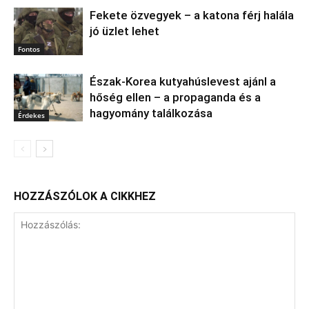
Fekete özvegyek – a katona férj halála
jó üzlet lehet
Fontos
Észak‑Korea kutyahúslevest ajánl a
hőség ellen – a propaganda és a
hagyomány találkozása
Érdekes
HOZZÁSZÓLOK A CIKKHEZ