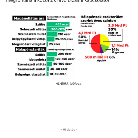
megrontaná a közöttük lévő bizalmi kapcsolatot.
AL/Blikk táblázat
- Hirdetés -