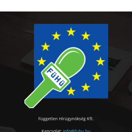
Független Hírügynökség Kft.
Kapcsolat:
info@fuhu.hu