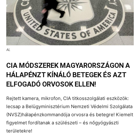
AL
CIA MÓDSZEREK MAGYARORSZÁGON A
HÁLAPÉNZT KÍNÁLÓ BETEGEK ÉS AZT
ELFOGADÓ ORVOSOK ELLEN!
Rejtett kamera, mikrofon, CIA titkosszolgálati eszközök:
lecsap a Belügyminisztérium Nemzeti Védelmi Szolgálata
(NVSZ)hálapénzkommandója orvosra és betegre! Kiemelt
figyelmet fordítanak a szülészeti – és nőgyógyászti
területekre!