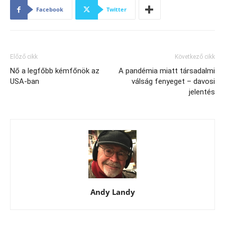
Facebook
Twitter
Előző cikk
Következő cikk
Nő a legfőbb kémfőnök az
A pandémia miatt társadalmi
USA-ban
válság fenyeget – davosi
jelentés
Andy Landy