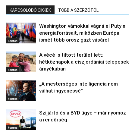
KAPCSOLÓDÓ CIKKEK
TÖBB A SZERZŐTŐL
Washington vámokkal vágná el Putyin
energiaforrásait, miközben Európa
ismét több orosz gázt vásárol
Fontos
A vécé is tiltott terület lett:
hétköznapok a ciszjordániai telepesek
árnyékában
Fontos
„A mesterséges intelligencia nem
válhat ingyenessé”
Fontos
Szijjártó és a BYD ügye – már nyomoz
a rendőrség
Fontos