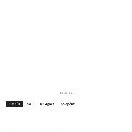
- Hirdetés -
CÍMKÉK
cia
Cser Ágnes
hálapénz