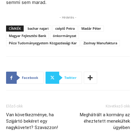
semmi sem marad.
- Hirdetés -
CÍMKÉK
bachar najari
cséplő Petra
Madár Péter
Magyar Fejlesztési Bank
önkormányzat
Pécsi Tudományegyetem Közgazdasági Kar
Zsolnay Manufaktura
Facebook
Twitter
Előző cikk
Következő cikk
Van következménye, ha
Meghátrált a kormány az
Szijjártó bekéret egy
éheztetett menekültek
nagykövetet? Szavazzon!
ügyében