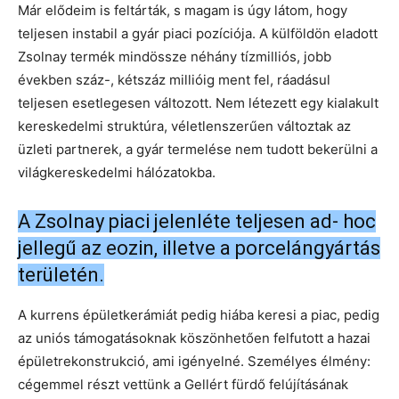
Már elődeim is feltárták, s magam is úgy látom, hogy
teljesen instabil a gyár piaci pozíciója. A külföldön eladott
Zsolnay termék mindössze néhány tízmilliós, jobb
években száz-, kétszáz millióig ment fel, ráadásul
teljesen esetlegesen változott. Nem létezett egy kialakult
kereskedelmi struktúra, véletlenszerűen változtak az
üzleti partnerek, a gyár termelése nem tudott bekerülni a
világkereskedelmi hálózatokba.
A Zsolnay piaci jelenléte teljesen ad- hoc
jellegű az eozin, illetve a porcelángyártás
területén.
A kurrens épületkerámiát pedig hiába keresi a piac, pedig
az uniós támogatásoknak köszönhetően felfutott a hazai
épületrekonstrukció, ami igényelné. Személyes élmény:
cégemmel részt vettünk a Gellért fürdő felújításának