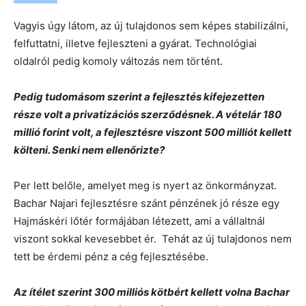
Vagyis úgy látom, az új tulajdonos sem képes stabilizálni,
felfuttatni, illetve fejleszteni a gyárat. Technológiai
oldalról pedig komoly változás nem történt.
Pedig tudomásom szerint a fejlesztés kifejezetten
része volt a privatizációs szerződésnek. A vételár 180
millió forint volt, a fejlesztésre viszont 500 milliót kellett
költeni. Senki nem ellenőrizte?
Per lett belőle, amelyet meg is nyert az önkormányzat.
Bachar Najari fejlesztésre szánt pénzének jó része egy
Hajmáskéri lőtér formájában létezett, ami a vállaltnál
viszont sokkal kevesebbet ér. Tehát az új tulajdonos nem
tett be érdemi pénz a cég fejlesztésébe.
Az ítélet szerint 300 milliós kötbért kellett volna Bachar