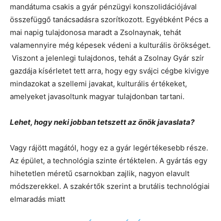
mandátuma csakis a gyár pénzügyi konszolidációjával
összefüggő tanácsadásra szorítkozott. Egyébként Pécs a
mai napig tulajdonosa maradt a Zsolnaynak, tehát
valamennyire még képesek védeni a kulturális örökséget.
Viszont a jelenlegi tulajdonos, tehát a Zsolnay Gyár szír
gazdája kísérletet tett arra, hogy egy svájci cégbe kivigye
mindazokat a szellemi javakat, kulturális értékeket,
amelyeket javasoltunk magyar tulajdonban tartani.
Lehet, hogy neki jobban tetszett az önök javaslata?
Vagy rájött magától, hogy ez a gyár legértékesebb része.
Az épület, a technológia szinte értéktelen. A gyártás egy
hihetetlen méretű csarnokban zajlik, nagyon elavult
módszerekkel. A szakértők szerint a brutális technológiai
elmaradás miatt