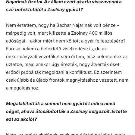
Najarinak fizetni. Az állam ezért akarta visszavenni a
szír befektetőtől a Zsolnay gyárat?
Nem értettem, hogy ha Bachar Najarinak volt pénze –
márpedig volt, mert kifizette a Zsolnay 400 milliós
adóságát – akkor miért nem költött a gyár fejlesztésére?
Furcsa nekem a befektető viselkedése is, de az
önkormányzati vezetőket sem értem, hisz belementek az
üzletbe, majd amikor úgy érezték, hogy átverték őket
erőből próbálták megoldani a konfliktust. Ez szerintem
csak újabb és újabb frontok megnyitásához vezetett, nem
a megoldáshoz.
Megalakították a semmit nem gyártó Ledina nevű
céget, ahová átcsábították a Zsolnay dolgozóit. Értette
ezt az akciót?
Nem, az egész akciónak csak annyi értelme lehet, hogy