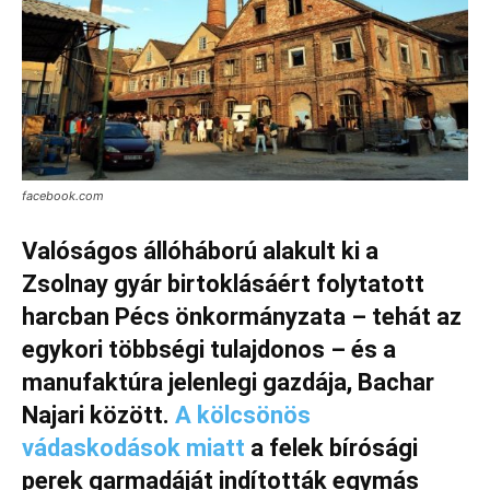
facebook.com
Valóságos állóháború alakult ki a
Zsolnay gyár birtoklásáért folytatott
harcban Pécs önkormányzata – tehát az
egykori többségi tulajdonos – és a
manufaktúra jelenlegi gazdája, Bachar
Najari között.
A kölcsönös
vádaskodások miatt
a felek bírósági
perek garmadáját indították egymás