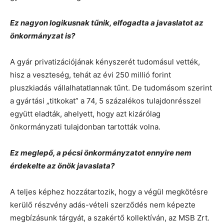
Ez nagyon logikusnak tűnik, elfogadta a javaslatot az
önkormányzat is?
A gyár privatizációjának kényszerét tudomásul vették,
hisz a veszteség, tehát az évi 250 millió forint
pluszkiadás vállalhatatlannak tűnt. De tudomásom szerint
a gyártási „titkokat” a 74, 5 százalékos tulajdonrésszel
együtt eladták, ahelyett, hogy azt kizárólag
önkormányzati tulajdonban tartották volna.
Ez meglepő, a pécsi önkormányzatot ennyire nem
érdekelte az önök javaslata?
A teljes képhez hozzátartozik, hogy a végül megkötésre
kerülő részvény adás-vételi szerződés nem képezte
megbízásunk tárgyát, a szakértő kollektíván, az MSB Zrt.