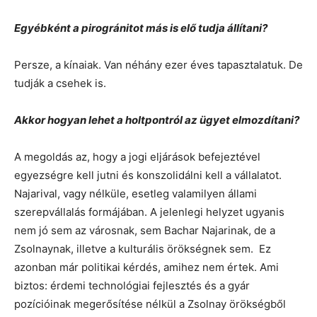
Egyébként a pirogránitot más is elő tudja állítani?
Persze, a kínaiak. Van néhány ezer éves tapasztalatuk. De
tudják a csehek is.
Akkor hogyan lehet a holtpontról az ügyet elmozdítani?
A megoldás az, hogy a jogi eljárások befejeztével
egyezségre kell jutni és konszolidálni kell a vállalatot.
Najarival, vagy nélküle, esetleg valamilyen állami
szerepvállalás formájában. A jelenlegi helyzet ugyanis
nem jó sem az városnak, sem Bachar Najarinak, de a
Zsolnaynak, illetve a kulturális örökségnek sem. Ez
azonban már politikai kérdés, amihez nem értek. Ami
biztos: érdemi technológiai fejlesztés és a gyár
pozícióinak megerősítése nélkül a Zsolnay örökségből