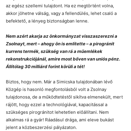
az egész szellemi tulajdont. Ha ez megtörtént volna,
akkor jöhetne válság, vagy a fellendülés, lehet csaló a
befektető, a lényeg biztonságban lenne.
Nem azért akarja az önkormányzat visszaszerezni a
Zsolnayt, mert – ahogy ön is említette – a pirogránit
kurrens termék, szükség van rá a műemlékek
rekonstrukciójánál, amire most bőven van uniós pénz.
Állítólag 30 milliárd forint körüli a tét!
Biztos, hogy nem. Már a Simicska tulajdonában lévő
Közgép is hasonló megfontolásból volt a Zsolnay
tulajdonosa, de a működtetéstől sikítva elmenekült, mert
rájött, hogy ezzel a technológiával, kapacitással a
szükséges pirogránitot lehetetlen előállítani. Nem
alkalmas rá a gyár! Ráadásul drága, ami eleve bukást
jelent a közbeszerzési pályázaton.