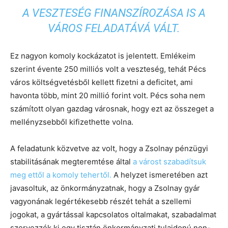
A VESZTESÉG FINANSZÍROZÁSA IS A
VÁROS FELADATÁVÁ VÁLT.
Ez nagyon komoly kockázatot is jelentett. Emlékeim
szerint évente 250 milliós volt a veszteség, tehát Pécs
város költségvetésből kellett fizetni a deficitet, ami
havonta több, mint 20 millió forint volt. Pécs soha nem
számított olyan gazdag városnak, hogy ezt az összeget a
mellényzsebből kifizethette volna.
A feladatunk közvetve az volt, hogy a Zsolnay pénzügyi
stabilitásának megteremtése által
a várost szabadítsuk
meg ettől a komoly tehertől.
A helyzet ismeretében azt
javasoltuk, az önkormányzatnak, hogy a Zsolnay gyár
vagyonának legértékesebb részét tehát a szellemi
jogokat, a gyártással kapcsolatos oltalmakat, szabadalmat
szervezzék ki egy tisztán önkormányzati tulajdonú non-