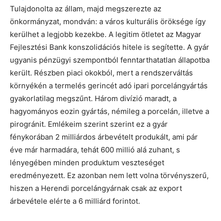
Tulajdonolta az állam, majd megszerezte az
önkormányzat, mondván: a város kulturális öröksége így
kerülhet a legjobb kezekbe. A legitim ötletet az Magyar
Fejlesztési Bank konszolidációs hitele is segítette. A gyár
ugyanis pénzügyi szempontból fenntarthatatlan állapotba
került. Részben piaci okokból, mert a rendszerváltás
környékén a termelés gerincét adó ipari porcelángyártás
gyakorlatilag megszűnt. Három divízió maradt, a
hagyományos eozin gyártás, némileg a porcelán, illetve a
pirogránit. Emlékeim szerint szerint ez a gyár
fénykorában 2 milliárdos árbevételt produkált, ami pár
éve már harmadára, tehát 600 millió alá zuhant, s
lényegében minden produktum veszteséget
eredményezett. Ez azonban nem lett volna törvényszerű,
hiszen a Herendi porcelángyárnak csak az export
árbevétele elérte a 6 milliárd forintot.