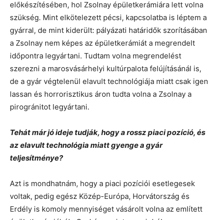
előkészítésében, hol Zsolnay épületkerámiára lett volna
szükség. Mint elkötelezett pécsi, kapcsolatba is léptem a
gyárral, de mint kiderült: pályázati határidők szorításában
a Zsolnay nem képes az épületkerámiát a megrendelt
időpontra legyártani. Tudtam volna megrendelést
szerezni a marosvásárhelyi kultúrpalota felújításánál is,
de a gyár végtelenül elavult technológiája miatt csak igen
lassan és horrorisztikus áron tudta volna a Zsolnay a
pirogránitot legyártani.
Tehát már jó ideje tudják, hogy a rossz piaci pozíció, és
az elavult technológia miatt gyenge a gyár
teljesítménye?
Azt is mondhatnám, hogy a piaci pozíciói esetlegesek
voltak, pedig egész Közép-Európa, Horvátország és
Erdély is komoly mennyiséget vásárolt volna az említett