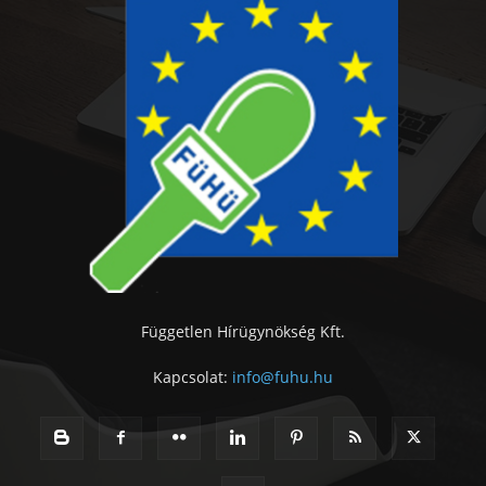
Független Hírügynökség Kft.
Kapcsolat:
info@fuhu.hu