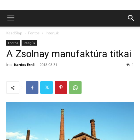
Kezdőlap
Fontos
Interjúk
Fontos
Interjúk
A Zsolnay manufaktúra titkai
Írta:
Kardos Ernő
-
2018-08-31
1