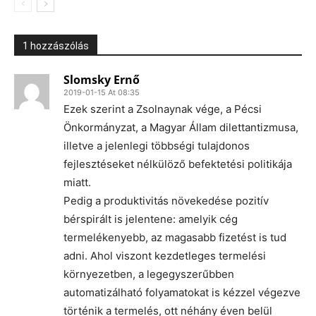
1 hozzászólás
Slomsky Ernő
2019-01-15 At 08:35
Ezek szerint a Zsolnaynak vége, a Pécsi
Önkormányzat, a Magyar Állam dilettantizmusa,
illetve a jelenlegi többségi tulajdonos
fejlesztéseket nélkülöző befektetési politikája
miatt.
Pedig a produktivitás növekedése pozitív
bérspirált is jelentene: amelyik cég
termelékenyebb, az magasabb fizetést is tud
adni. Ahol viszont kezdetleges termelési
környezetben, a legegyszerűbben
automatizálható folyamatokat is kézzel végezve
történik a termelés, ott néhány éven belül