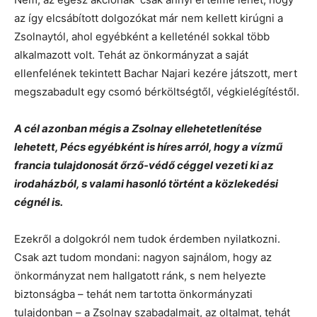
az így elcsábított dolgozókat már nem kellett kirúgni a
Zsolnaytól, ahol egyébként a kelleténél sokkal több
alkalmazott volt. Tehát az önkormányzat a saját
ellenfelének tekintett Bachar Najari kezére játszott, mert
megszabadult egy csomó bérköltségtől, végkielégítéstől.
A cél azonban mégis a Zsolnay ellehetetlenítése
lehetett, Pécs egyébként is híres arról, hogy a vízmű
francia tulajdonosát őrző-védő céggel vezeti ki az
irodaházból, s valami hasonló történt a közlekedési
cégnél is.
Ezekről a dolgokról nem tudok érdemben nyilatkozni.
Csak azt tudom mondani: nagyon sajnálom, hogy az
önkormányzat nem hallgatott ránk, s nem helyezte
biztonságba – tehát nem tartotta önkormányzati
tulajdonban – a Zsolnay szabadalmait, az oltalmat, tehát