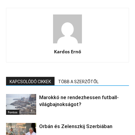
Kardos Ernő
KAPCSOLÓDÓ CIKKEK
TÖBB A SZERZŐTŐL
Marokkó ne rendezhessen futball-
világbajnokságot?
Fontos
Orbán és Zelenszkij Szerbiában