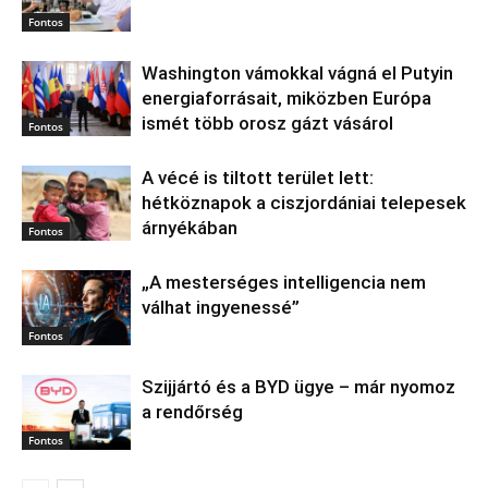
Fontos
Washington vámokkal vágná el Putyin
energiaforrásait, miközben Európa
ismét több orosz gázt vásárol
Fontos
A vécé is tiltott terület lett:
hétköznapok a ciszjordániai telepesek
árnyékában
Fontos
„A mesterséges intelligencia nem
válhat ingyenessé”
Fontos
Szijjártó és a BYD ügye – már nyomoz
a rendőrség
Fontos