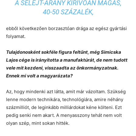
A SELEJT-ARÁNY KIRÍVÓAN MAGAS,
40-50 SZÁZALÉK,
ebből következően borzasztóan drága az egész gyártási
folyamat.
Tulajdonosként sokféle figura feltűnt, még Simicska
Lajos cége is irányította a manufaktúrát, de nem tudott
vele mit kezdeni, visszaadta az önkormányzatnak.
Ennek mi volt a magyarázata?
Az, hogy mindenki azt látta, amit már vázoltam. Szükség
lenne modern technikára, technológiára, amire néhány
százmilliót, de leginkább milliárdokat kéne költeni. Ezt
pedig senki nem akart. A menyasszony tehát nem volt
olyan szép, mint sokan hitték.