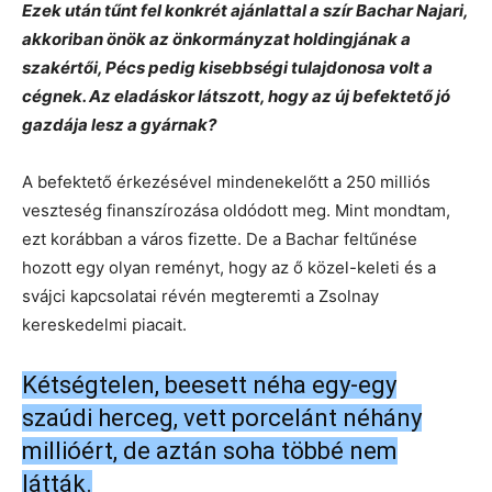
Ezek után tűnt fel konkrét ajánlattal a szír Bachar Najari,
akkoriban önök az önkormányzat holdingjának a
szakértői, Pécs pedig kisebbségi tulajdonosa volt a
cégnek. Az eladáskor látszott, hogy az új befektető jó
gazdája lesz a gyárnak?
A befektető érkezésével mindenekelőtt a 250 milliós
veszteség finanszírozása oldódott meg. Mint mondtam,
ezt korábban a város fizette. De a Bachar feltűnése
hozott egy olyan reményt, hogy az ő közel-keleti és a
svájci kapcsolatai révén megteremti a Zsolnay
kereskedelmi piacait.
Kétségtelen, beesett néha egy-egy
szaúdi herceg, vett porcelánt néhány
millióért, de aztán soha többé nem
látták.