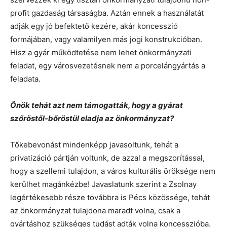
profit gazdaság társaságba. Aztán ennek a használatát
adják egy jó befektető kezére, akár koncesszió
formájában, vagy valamilyen más jogi konstrukcióban.
Hisz a gyár működtetése nem lehet önkormányzati
feladat, egy városvezetésnek nem a porcelángyártás a
feladata.
Önök tehát azt nem támogatták, hogy a gyárat
szőröstől-bőröstül eladja az önkormányzat?
Tőkebevonást mindenképp javasoltunk, tehát a
privatizáció pártján voltunk, de azzal a megszorítással,
hogy a szellemi tulajdon, a város kulturális öröksége nem
kerülhet magánkézbe! Javaslatunk szerint a Zsolnay
legértékesebb része továbbra is Pécs közössége, tehát
az önkormányzat tulajdona maradt volna, csak a
gyártáshoz szükséges tudást adták volna koncesszióba.