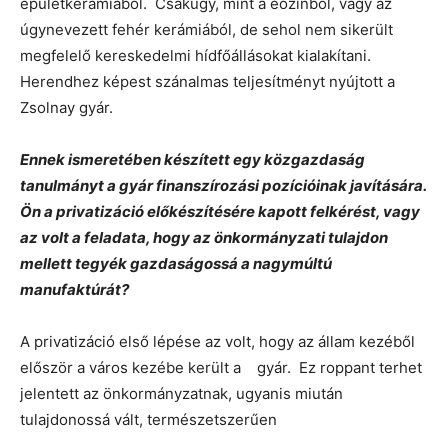
épületkerámiából. Csakúgy, mint a eozinból, vagy az
úgynevezett fehér kerámiából, de sehol nem sikerült
megfelelő kereskedelmi hídfőállásokat kialakítani.
Herendhez képest szánalmas teljesítményt nyújtott a
Zsolnay gyár.
Ennek ismeretében készített egy közgazdaság
tanulmányt a gyár finanszírozási pozícióinak javítására.
Ön a privatizáció előkészítésére kapott felkérést, vagy
az volt a feladata, hogy az önkormányzati tulajdon
mellett tegyék gazdaságossá a nagymúltú
manufaktúrát?
A privatizáció első lépése az volt, hogy az állam kezéből
először a város kezébe került a gyár. Ez roppant terhet
jelentett az önkormányzatnak, ugyanis miután
tulajdonossá vált, természetszerűen