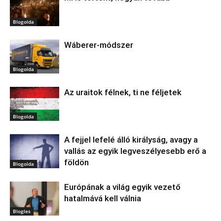
Blogolda
Wáberer-módszer
Blogolda
Az uraitok félnek, ti ne féljetek
Blogolda
A fejjel lefelé álló királyság, avagy a
vallás az egyik legveszélyesebb erő a
földön
Blogolda
Európának a világ egyik vezető
hatalmává kell válnia
Blogles