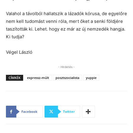
Valahol a távolból hallatszik a lázadók kórusa, de egyelőre
nem kell tudomást venni róla, mert őket a senki földjére
taszították ki. Lehet. hogy ez már az új nemzedék hangja.
Ki tudja?
Végel László
- Hirdetés -
CÍMKÉK
expressz-múlt
posztszocialista
yuppie
Facebook
Twitter