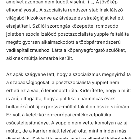
amelyet azonban nem tudott viselni. (…) A jövőkép
elhomályosult. A szocialista rendszer stabilnak látszó
világából kizökkenve az átvészelés stratégiáját kellett
elsajátítani. Szülői szorongás közepette, romosodó
jólétben szocializálódó posztszocialista yuppie feltalálta
megát: gyorsan alkalmazkodott a többpártrendszerű
vadkapitalizmushoz. Látta a köpenyegforgató szülőket,
akiknek múltja lomtárba került.
Az apák szégyene lett, hogy a szocializmus megnyirbálta
a szabadságjogokat, a posztszocialista yuppiet nem
érheti ez a vád, ő lemondott róla. Kiderítette, hogy a múlt
is árú, elfogadta, hogy a politika a harmincas évek
hulladékából új expressz-múltat tákoljon össze számára.
Ez volt a kelet-közép-európai emlékezetpolitika
csúcsteljesítménye. A yuppie nem vette komolyan az új
múltat, de a karrier miatt felvásárolta, mint minden más
divatcikket. Sokkal józanabb, mint az államból kiábrándult