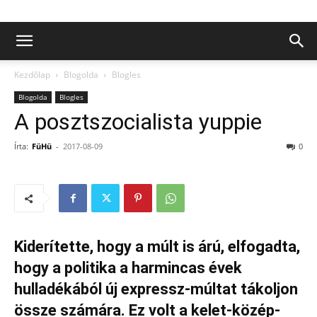
Kezdőlap
Blogolda
Blogles
Blogolda
Blogles
A posztszocialista yuppie
Írta:
FüHü
-
2017-08-09
0
Kiderítette, hogy a múlt is árú, elfogadta,
hogy a politika a harmincas évek
hulladékából új expressz-múltat tákoljon
össze számára. Ez volt a kelet-közép-