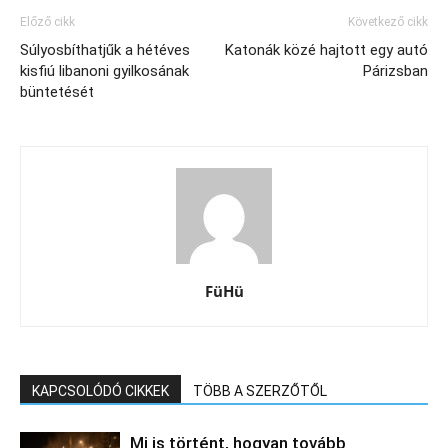
Előző cikk
Következő cikk
Súlyosbíthatjűk a hétéves
Katonák közé hajtott egy autó
kisfiú libanoni gyilkosának
Párizsban
büntetését
FüHü
KAPCSOLÓDÓ CIKKEK
TÖBB A SZERZŐTŐL
Mi is történt, hogyan tovább