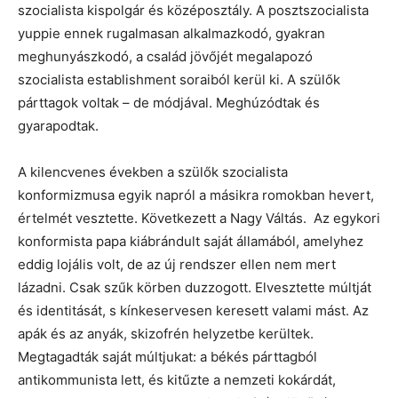
szocialista kispolgár és középosztály. A posztszocialista
yuppie ennek rugalmasan alkalmazkodó, gyakran
meghunyászkodó, a család jövőjét megalapozó
szocialista establishment soraiból kerül ki. A szülők
párttagok voltak – de módjával. Meghúzódtak és
gyarapodtak.
A kilencvenes években a szülők szocialista
konformizmusa egyik napról a másikra romokban hevert,
értelmét vesztette. Következett a Nagy Váltás. Az egykori
konformista papa kiábrándult saját államából, amelyhez
eddig lojális volt, de az új rendszer ellen nem mert
lázadni. Csak szűk körben duzzogott. Elvesztette múltját
és identitását, s kínkeservesen keresett valami mást. Az
apák és az anyák, skizofrén helyzetbe kerültek.
Megtagadták saját múltjukat: a békés párttagból
antikommunista lett, és kitűzte a nemzeti kokárdát,