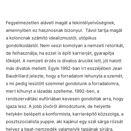
Fegyelmezetten aláveti magát a tekintélyelvűségnek,
amennyiben ez hasznosnak bizonyul. Távol tartja magát
a koloncnak számító idealizmustól, utópikus
gondolkodástól. Nem veszi komolyan a nemzeti retorikát,
de felhasználja, ha ezzel is építi karrierjét, gyarapítja
tőkéjét. A nemzeti érzés is divatos árucikk lett, jól hatott
más divatok mellett. Egyik 1992-ban irt esszéjében Jean
Baudrillard jelezte, hogy a forradalom lehunyta a szemét,
s mi pedig lesütött szemmel gondolunk a forradalomra,
mert kihunyt a lázadás szelleme. 1992-ben, a
rendszerváltási eufóriában kevesen gondoltak arra, hogy
igaza lesz. A jobb jövőről álmodoztunk, de helyette
hetykén belépett a konformista, karrierépítő közszolga, a
posztszocialista yuppie, aki kajánul egy szál sárga rózsát
helyez a beat-nemzedék valamelyik tagjának sírjára.