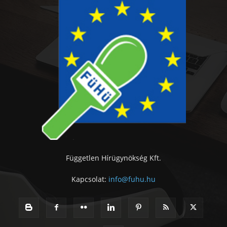
Független Hírügynökség Kft.
Kapcsolat:
info@fuhu.hu