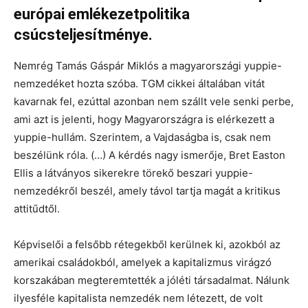
európai emlékezetpolitika
csúcsteljesítménye.
Nemrég Tamás Gáspár Miklós a magyarországi yuppie-
nemzedéket hozta szóba. TGM cikkei általában vitát
kavarnak fel, ezúttal azonban nem szállt vele senki perbe,
ami azt is jelenti, hogy Magyarországra is elérkezett a
yuppie-hullám. Szerintem, a Vajdaságba is, csak nem
beszélünk róla. (…) A kérdés nagy ismerője, Bret Easton
Ellis a látványos sikerekre törekő beszari yuppie-
nemzedékről beszél, amely távol tartja magát a kritikus
attitűdtől.
Képviselői a felsőbb rétegekből kerülnek ki, azokból az
amerikai családokból, amelyek a kapitalizmus virágzó
korszakában megteremtették a jóléti társadalmat. Nálunk
ilyesféle kapitalista nemzedék nem létezett, de volt