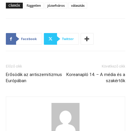
CÍMKÉK
független
józsefváros
választás
Facebook
Twitter
Előző cikk
Következő cikk
Erősödik az antiszemitizmus
Koreanapló 14. – A média és a
Európában
szakértők