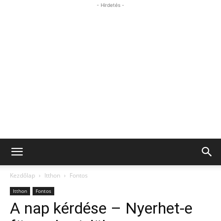
- Hirdetés -
Kezdőlap
Itthon
Fontos
Itthon
Fontos
A nap kérdése – Nyerhet-e