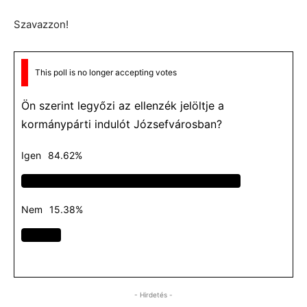
Szavazzon!
This poll is no longer accepting votes
Ön szerint legyőzi az ellenzék jelöltje a
kormánypárti indulót Józsefvárosban?
Igen
84.62%
Nem
15.38%
- Hirdetés -