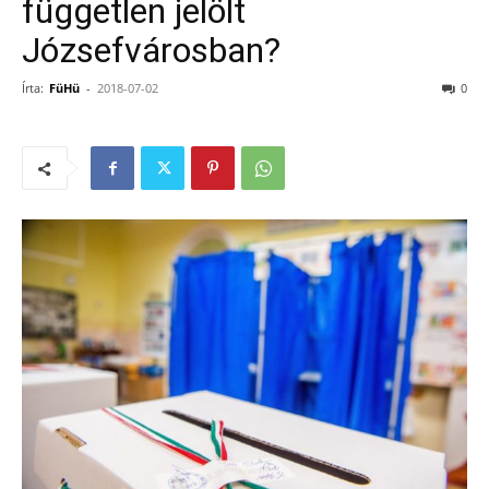
független jelölt
Józsefvárosban?
Írta:
FüHü
-
2018-07-02
0