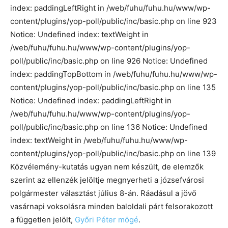
index: paddingLeftRight in /web/fuhu/fuhu.hu/www/wp-
content/plugins/yop-poll/public/inc/basic.php on line 923
Notice: Undefined index: textWeight in
/web/fuhu/fuhu.hu/www/wp-content/plugins/yop-
poll/public/inc/basic.php on line 926 Notice: Undefined
index: paddingTopBottom in /web/fuhu/fuhu.hu/www/wp-
content/plugins/yop-poll/public/inc/basic.php on line 135
Notice: Undefined index: paddingLeftRight in
/web/fuhu/fuhu.hu/www/wp-content/plugins/yop-
poll/public/inc/basic.php on line 136 Notice: Undefined
index: textWeight in /web/fuhu/fuhu.hu/www/wp-
content/plugins/yop-poll/public/inc/basic.php on line 139
Közvélemény-kutatás ugyan nem készült, de elemzők
szerint az ellenzék jelöltje megnyerheti a józsefvárosi
polgármester választást július 8-án. Ráadásul a jövő
vasárnapi voksolásra minden baloldali párt felsorakozott
a független jelölt,
Győri Péter mögé
.