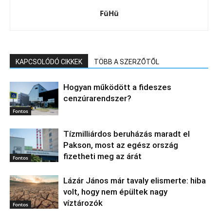
FüHü
KAPCSOLÓDÓ CIKKEK
TÖBB A SZERZŐTŐL
Hogyan működött a fideszes
cenzúrarendszer?
Fontos
Tízmilliárdos beruházás maradt el
Pakson, most az egész ország
fizetheti meg az árát
Fontos
Lázár János már tavaly elismerte: hiba
volt, hogy nem épültek nagy
víztározók
Fontos