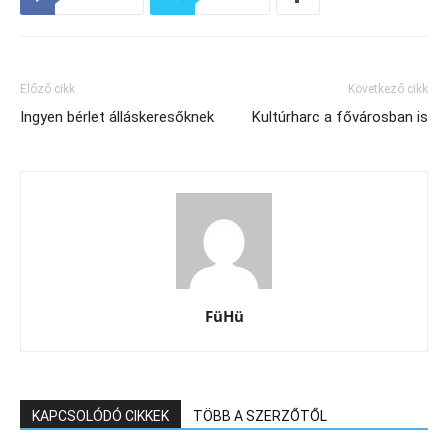
Előző cikk
Következő cikk
Ingyen bérlet álláskeresőknek
Kultúrharc a fővárosban is
FüHü
KAPCSOLÓDÓ CIKKEK
TÖBB A SZERZŐTŐL