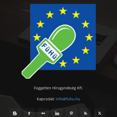
Független Hírügynökség Kft.
Kapcsolat:
info@fuhu.hu