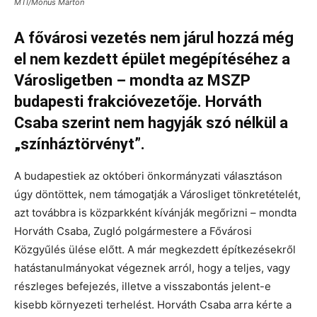
MTI/Mónus Márton
A fővárosi vezetés nem járul hozzá még
el nem kezdett épület megépítéséhez a
Városligetben – mondta az MSZP
budapesti frakcióvezetője. Horváth
Csaba szerint nem hagyják szó nélkül a
„színháztörvényt”.
A budapestiek az októberi önkormányzati választáson
úgy döntöttek, nem támogatják a Városliget tönkretételét,
azt továbbra is közparkként kívánják megőrizni – mondta
Horváth Csaba, Zugló polgármestere a Fővárosi
Közgyűlés ülése előtt. A már megkezdett építkezésekről
hatástanulmányokat végeznek arról, hogy a teljes, vagy
részleges befejezés, illetve a visszabontás jelent-e
kisebb környezeti terhelést. Horváth Csaba arra kérte a