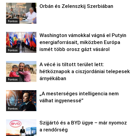
Orbán és Zelenszkij Szerbiában
Fontos
Washington vámokkal vágná el Putyin
energiaforrásait, miközben Európa
ismét több orosz gázt vásárol
Fontos
A vécé is tiltott terület lett:
hétköznapok a ciszjordániai telepesek
árnyékában
Fontos
„A mesterséges intelligencia nem
válhat ingyenessé”
Fontos
Szijjártó és a BYD ügye – már nyomoz
a rendőrség