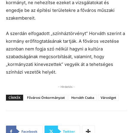
kormányt, ne nehezítse ezeket a vizsgálatokat és
engedje be az építési területekre a főváros műszaki
szakembereit.
A szerdán elfogadott „színháztörvényt” Horváth szerint a
kormány erőfitogtatásának tartják. A főváros vezetése
azonban nem fogja szó nélkül hagyni a kultúra
szabadságának megcsorbítását, valamint, hogy
„kormányzati kinevezettek” vegyék át a tehetséges
színházi vezetők helyét.
- Hirdetés -
CÍMKÉK
Fővárosi Önkormányzat
Horváth Csaba
Városliget
Facebook
Twitter