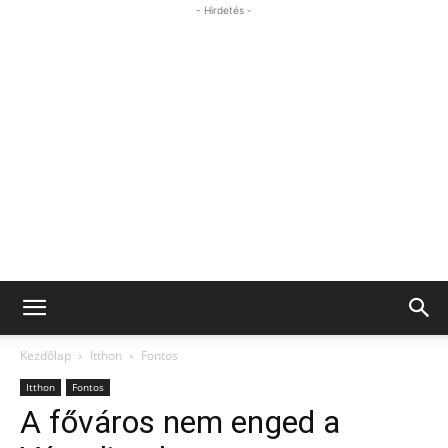
- Hirdetés -
Kezdőlap
Itthon
Fontos
Itthon
Fontos
A főváros nem enged a