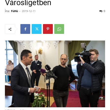
Városligetben
Írta:
FüHü
-
2019-12-11
0