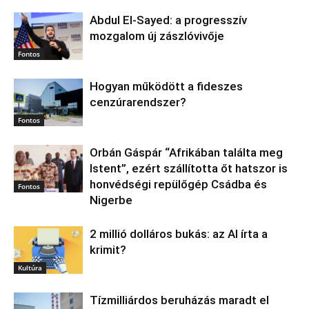
Abdul El‑Sayed: a progresszív
mozgalom új zászlóvivője
Fontos
Hogyan működött a fideszes
cenzúrarendszer?
Fontos
Orbán Gáspár “Afrikában találta meg
Istent”, ezért szállította őt hatszor is
honvédségi repülőgép Csádba és
Fontos
Nigerbe
2 millió dolláros bukás: az AI írta a
krimit?
Kultúra
Tízmilliárdos beruházás maradt el