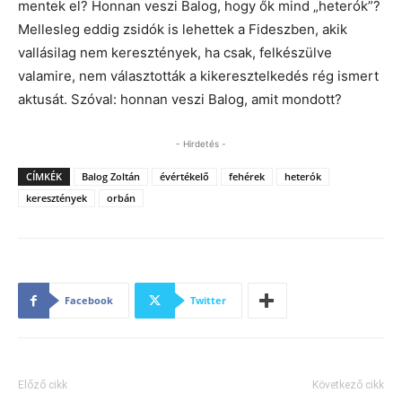
mentek el? Honnan veszi Balog, hogy ők mind „heterók”?
Mellesleg eddig zsidók is lehettek a Fideszben, akik
vallásilag nem keresztények, ha csak, felkészülve
valamire, nem választották a kikeresztelkedés rég ismert
aktusát. Szóval: honnan veszi Balog, amit mondott?
- Hirdetés -
CÍMKÉK
Balog Zoltán
évértékelő
fehérek
heterók
keresztények
orbán
Facebook
Twitter
Előző cikk
Következő cikk