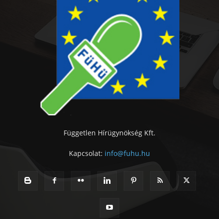
Független Hírügynökség Kft.
Kapcsolat:
info@fuhu.hu