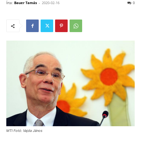
Írta:
Bauer Tamás
-
2020-02-16
0
MTI Fotó: Vajda János