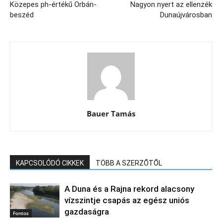
Közepes ph-értékű Orbán-
Nagyon nyert az ellenzék
beszéd
Dunaújvárosban
Bauer Tamás
KAPCSOLÓDÓ CIKKEK
TÖBB A SZERZŐTŐL
A Duna és a Rajna rekord alacsony
vízszintje csapás az egész uniós
gazdaságra
Fontos