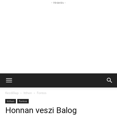
- Hirdetés -
Kezdőlap
Itthon
Fontos
Itthon
Fontos
Honnan veszi Balog