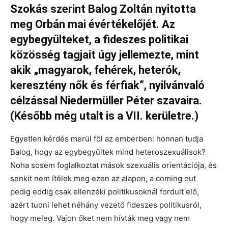
Szokás szerint Balog Zoltán nyitotta
meg Orbán mai évértékelőjét. Az
egybegyűlteket, a fideszes politikai
közösség tagjait úgy jellemezte, mint
akik „magyarok, fehérek, heterók,
keresztény nők és férfiak”, nyilvánvaló
célzással Niedermüller Péter szavaira.
(Később még utalt is a VII. kerületre.)
Egyetlen kérdés merül föl az emberben: honnan tudja
Balog, hogy az egybegyűltek mind heteroszexuálisok?
Noha sosem foglalkoztat mások szexuális orientációja, és
senkit nem ítélek meg ezen az alapon, a
coming out
pedig eddig csak ellenzéki politikusoknál fordult elő,
azért tudni lehet néhány vezető fideszes politikusról,
hogy meleg. Vajon őket nem hívták meg vagy nem