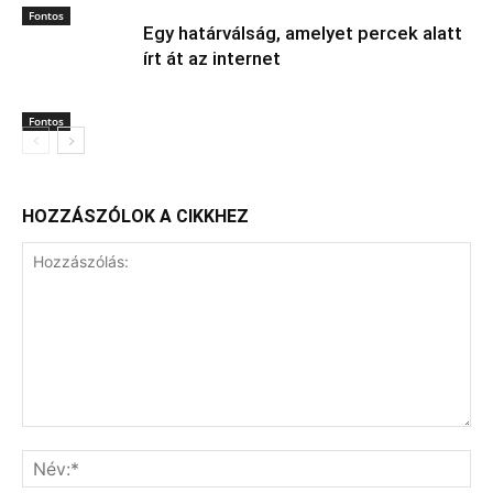
Nigerbe
Fontos
2 millió dolláros bukás: az AI írta a
krimit?
Kultúra
Tízmilliárdos beruházás maradt el
Pakson, most az egész ország
fizetheti meg az árát
Fontos
Egy határválság, amelyet percek alatt
írt át az internet
Fontos
HOZZÁSZÓLOK A CIKKHEZ