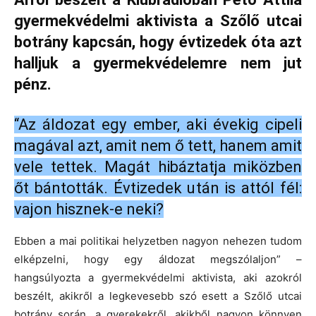
kapitalis.com
Arról beszélt a Klubrádióban Pető Attila
gyermekvédelmi aktivista a Szőlő utcai
botrány kapcsán, hogy évtizedek óta azt
halljuk a gyermekvédelemre nem jut
pénz.
“Az áldozat egy ember, aki évekig cipeli
magával azt, amit nem ő tett, hanem amit