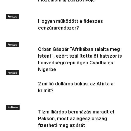
Polonius
KAPCSOLÓDÓ CIKKEK
TÖBB A SZERZŐTŐL
Abdul El‑Sayed: a progresszív
mozgalom új zászlóvivője
Fontos
Hogyan működött a fideszes
cenzúrarendszer?
Fontos
Orbán Gáspár “Afrikában találta meg
Istent”, ezért szállította őt hatszor is
honvédségi repülőgép Csádba és