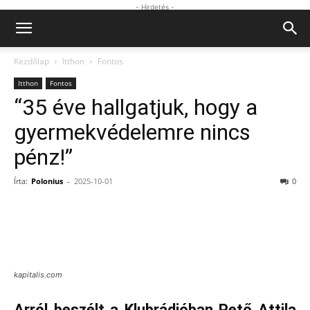
- Hirdetés -
Kezdőlap
Itthon
Fontos
Itthon
Fontos
“35 éve hallgatjuk, hogy a
gyermekvédelemre nincs
pénz!”
Írta:
Polonius
-
2025-10-01
0