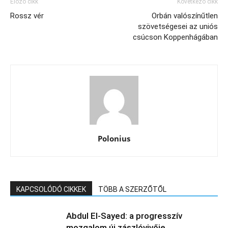
CÍMKÉK
árva
gyermekvédelem
Pető Attila
Facebook
Twitter
Előző cikk
Következő cikk
Rossz vér
Orbán valószínűtlen
szövetségesei az uniós
csúcson Koppenhágában