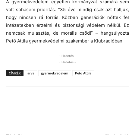
“Nagyon sokszor találkozunk olyan
politikai haszonszerzéssel, amikor az
áldozatok történeteit felhasználják.
Ilyenkor sohasem az áldozatra figyelnek,
és sohasem arra, hogy miképp tudnának
pénzt szerezni a rendszer
megjavítására.”
A gyermekvédelem egyetlen kormányzat számára sem
volt sohasem prioritás: ”35 éve mindig csak azt halljuk,
hogy nincsen rá forrás. Közben generációk nőttek fel
intézetekben érzelmi és biztonsági védelem nélkül. Ez
nemcsak mulasztás, de morális csőd!” – hangsúlyozta
Pető Attila gyermekvédelmi szakember a Klubrádióban.
- Hirdetés -
- Hirdetés -