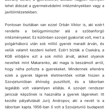
vele tettek. Magát hibáztatja miközben
őt bántották. Évtizedek után is attól fél:
vajon hisznek-e neki?
Ebben a mai politikai helyzetben nagyon nehezen tudom
elképzelni, hogy egy áldozat megszólaljon” –
hangsúlyozta a gyermekvédelmi aktivista, aki azokról
beszélt, akikről a legkevesebb szó esett a Szőlő utcai
botrány során, a gyerekekről, akikből nagyon könnyen
lehet áldozat a gyermekvédelmi intézményekben vagy a
javítóintézetekben.
Pontosan tisztában van ezzel Orbán Viktor is, aki ezért
rendelte a belügyminiszter alá a szóbanforgó
intézményeket. Ez különben szovjet gyakorlat volt, mert a
polgárháború után sok millió gyerek maradt árván, és
velük valamit kezdeni kellett. Ezért bízták a Csekára, a