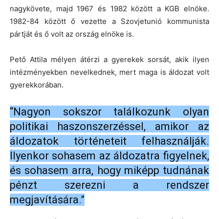
KGB elődjére ezt a sok millió árvát, akiket olyanok
neveltek mint Makarenko, aki maga is beszámolt arról,
hogy néha pofozta a gyerekeket. Mindennek ellenére
ezek a gyerek lágerek életmentőek voltak hiszen a
Szovjetunióban éhínség pusztított, és a táborban
legalább volt valamilyen ellátás. A szovjet rendszer
janicsár képzőnek is használta a gyerek lágereket: itt
kezdte pályafutását Jurij Andropov, aki a nevét is a
táborban kapta. 1956-ban ő volt a Szovjetunió budapesti
nagykövete, majd 1967 és 1982 között a KGB elnöke.
1982-84 között ő vezette a Szovjetunió kommunista
pártját és ő volt az ország elnöke is.
Pető Attila mélyen átérzi a gyerekek sorsát, akik ilyen
intézményekben nevelkednek, mert maga is áldozat volt
gyerekkorában.