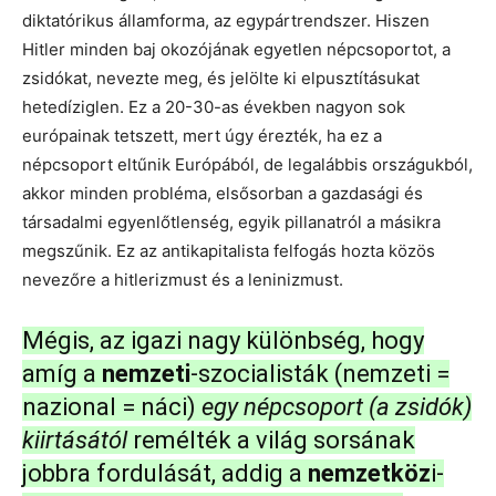
diktatórikus államforma, az egypártrendszer. Hiszen
Hitler minden baj okozójának egyetlen népcsoportot, a
zsidókat, nevezte meg, és jelölte ki elpusztításukat
hetedíziglen. Ez a 20-30-as években nagyon sok
európainak tetszett, mert úgy érezték, ha ez a
népcsoport eltűnik Európából, de legalábbis országukból,
akkor minden probléma, elsősorban a gazdasági és
társadalmi egyenlőtlenség, egyik pillanatról a másikra
megszűnik. Ez az antikapitalista felfogás hozta közös
nevezőre a hitlerizmust és a leninizmust.
Mégis, az igazi nagy különbség, hogy
amíg a
nemzeti
-szocialisták (nemzeti =
nazional = náci)
egy népcsoport (a zsidók)
kiirtásától
remélték a világ sorsának
jobbra fordulását, addig a
nemzetköz
i-