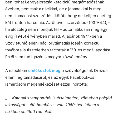
ben, tehát Lengyelország kétoldalú megtámadásának
évében, nemcsak a nácikkal, de a japánokkal is meg-
nem-támadási szerződést kötött, hogy ne kelljen esetleg
két fronton harcolnia. Az öt éves szerződés (1939-44), –
ha előzőleg nem mondják fel – automatikusan még egy
évig (1945) érvényben marad. A japánok 1941-ben a
Szovjetunió elleni náci orvtámadás idején korrektül
továbbra is tiszteletben tartották a ’39-es megállapodást.
Erről sem tud igazán a magyar közvélemény.
A napokban
emlékeztek meg
a szövetségesek Drezda
elleni légitámadásáról, és az egyik Facebook-os
ismerősöm megemlékezését ezzel indította:
„….
Katonai szempontból is értelmetlen, zömében polgári
lakosságot sújtó bombázás volt. 1969-ben láttam a
cikkben említett romokat.