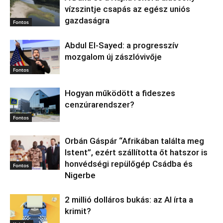
vízszintje csapás az egész uniós
gazdaságra
Fontos
Abdul El‑Sayed: a progresszív
mozgalom új zászlóvivője
Fontos
Hogyan működött a fideszes
cenzúrarendszer?
Fontos
Orbán Gáspár “Afrikában találta meg
Istent”, ezért szállította őt hatszor is
honvédségi repülőgép Csádba és
Fontos
Nigerbe
2 millió dolláros bukás: az AI írta a
krimit?