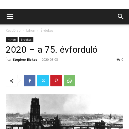
Kezdőlap
Itthon
Érdekes
Itthon
Érdekes
2020 – a 75. évforduló
Írta:
Stephen Elekes
-
2020-03-03
0