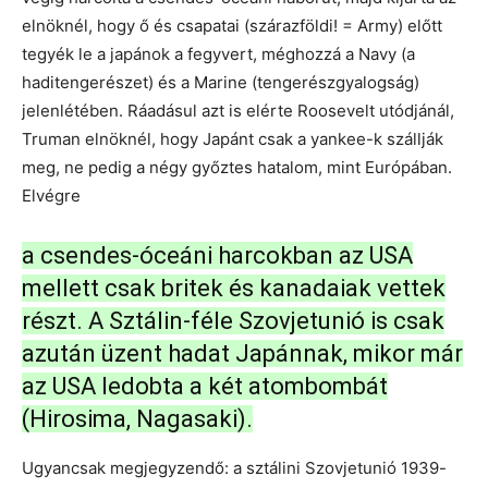
elnöknél, hogy ő és csapatai (szárazföldi! = Army) előtt
tegyék le a japánok a fegyvert, méghozzá a Navy (a
haditengerészet) és a Marine (tengerészgyalogság)
jelenlétében. Ráadásul azt is elérte Roosevelt utódjánál,
Truman elnöknél, hogy Japánt csak a yankee-k szállják
meg, ne pedig a négy győztes hatalom, mint Európában.
Elvégre
a csendes-óceáni harcokban az USA
mellett csak britek és kanadaiak vettek
részt. A Sztálin-féle Szovjetunió is csak
azután üzent hadat Japánnak, mikor már
az USA ledobta a két atombombát
(Hirosima, Nagasaki).
Ugyancsak megjegyzendő: a sztálini Szovjetunió 1939-