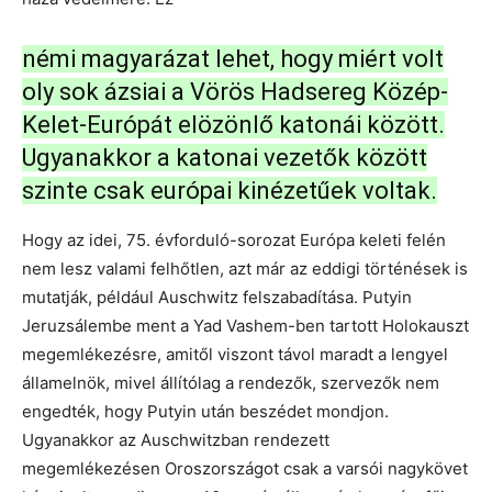
némi magyarázat lehet, hogy miért volt
oly sok ázsiai a Vörös Hadsereg Közép-
Kelet-Európát elözönlő katonái között.
Ugyanakkor a katonai vezetők között
szinte csak európai kinézetűek voltak.
Hogy az idei, 75. évforduló-sorozat Európa keleti felén
nem lesz valami felhőtlen, azt már az eddigi történések is
mutatják, például Auschwitz felszabadítása. Putyin
Jeruzsálembe ment a Yad Vashem-ben tartott Holokauszt
megemlékezésre, amitől viszont távol maradt a lengyel
államelnök, mivel állítólag a rendezők, szervezők nem
engedték, hogy Putyin után beszédet mondjon.
Ugyanakkor az Auschwitzban rendezett
megemlékezésen Oroszországot csak a varsói nagykövet