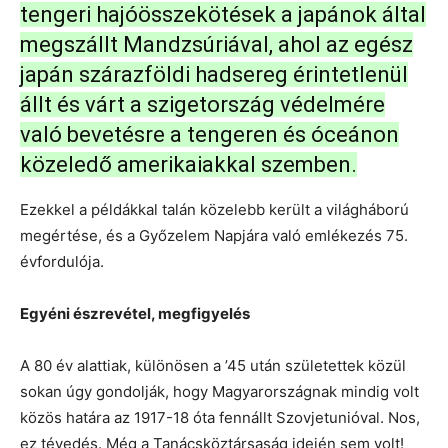
tengeri hajóösszekötések a japánok által
megszállt Mandzsúriával, ahol az egész
japán szárazföldi hadsereg érintetlenül
állt és várt a szigetország védelmére
való bevetésre a tengeren és óceánon
közeledő amerikaiakkal szemben.
Ezekkel a példákkal talán közelebb került a világháború
megértése, és a Győzelem Napjára való emlékezés 75.
évfordulója.
Egyéni észrevétel, megfigyelés
A 80 év alattiak, különösen a ’45 után születettek közül
sokan úgy gondolják, hogy Magyarországnak mindig volt
közös határa az 1917-18 óta fennállt Szovjetunióval. Nos,
ez tévedés. Még a Tanácsköztársaság idején sem volt!