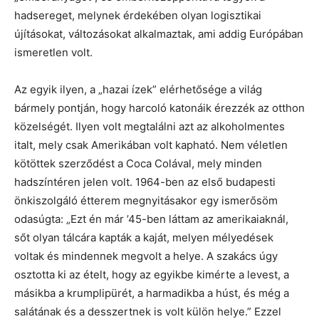
hadsereget, melynek érdekében olyan logisztikai
újításokat, változásokat alkalmaztak, ami addig Európában
ismeretlen volt.
Az egyik ilyen, a „hazai ízek” elérhetősége a világ
bármely pontján, hogy harcoló katonáik érezzék az otthon
közelségét. Ilyen volt megtalálni azt az alkoholmentes
italt, mely csak Amerikában volt kapható. Nem véletlen
kötöttek szerződést a Coca Colával, mely minden
hadszíntéren jelen volt. 1964-ben az első budapesti
önkiszolgáló étterem megnyitásakor egy ismerősöm
odasúgta: „Ezt én már ’45-ben láttam az amerikaiaknál,
sőt olyan tálcára kapták a kaját, melyen mélyedések
voltak és mindennek megvolt a helye. A szakács úgy
osztotta ki az ételt, hogy az egyikbe kimérte a levest, a
másikba a krumplipürét, a harmadikba a húst, és még a
salátának és a desszertnek is volt külön helye.” Ezzel