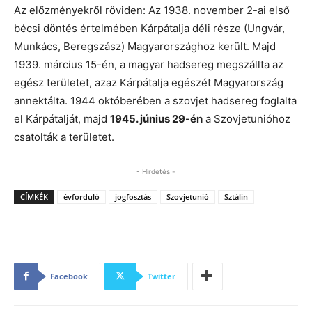
Az előzményekről röviden: Az 1938. november 2-ai első
bécsi döntés értelmében Kárpátalja déli része (Ungvár,
Munkács, Beregszász) Magyarországhoz került. Majd
1939. március 15-én, a magyar hadsereg megszállta az
egész területet, azaz Kárpátalja egészét Magyarország
annektálta. 1944 októberében a szovjet hadsereg foglalta
el Kárpátalját, majd
1945. június 29-én
a Szovjetunióhoz
csatolták a területet.
- Hirdetés -
CÍMKÉK
évforduló
jogfosztás
Szovjetunió
Sztálin
Facebook
Twitter