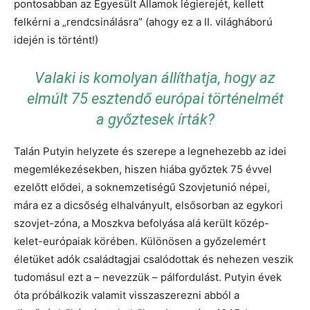
pontosabban az Egyesült Államok légierejét, kellett
felkérni a „rendcsinálásra” (ahogy ez a II. világháború
idején is történt!)
Valaki is komolyan állíthatja, hogy az
elmúlt 75 esztendő európai történelmét
a győztesek írták?
Talán Putyin helyzete és szerepe a legnehezebb az idei
megemlékezésekben, hiszen hiába győztek 75 évvel
ezelőtt elődei, a soknemzetiségű Szovjetunió népei,
mára ez a dicsőség elhalványult, elsősorban az egykori
szovjet-zóna, a Moszkva befolyása alá került közép-
kelet-európaiak körében. Különösen a győzelemért
életüket adók családtagjai csalódottak és nehezen veszik
tudomásul ezt a – nevezzük – pálfordulást. Putyin évek
óta próbálkozik valamit visszaszerezni abból a