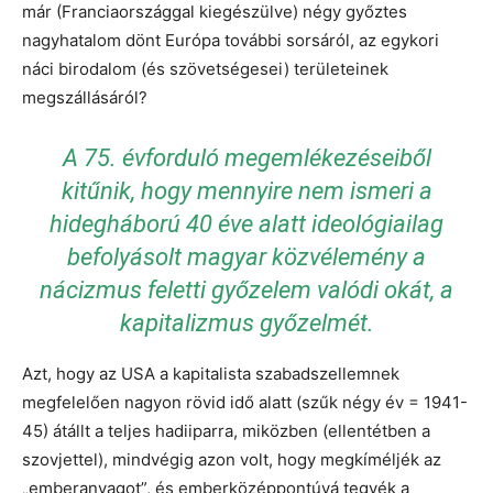
már (Franciaországgal kiegészülve) négy győztes
nagyhatalom dönt Európa további sorsáról, az egykori
náci birodalom (és szövetségesei) területeinek
megszállásáról?
A 75. évforduló megemlékezéseiből
kitűnik, hogy mennyire nem ismeri a
hidegháború 40 éve alatt ideológiailag
befolyásolt magyar közvélemény a
nácizmus feletti győzelem valódi okát, a
kapitalizmus győzelmét.
Azt, hogy az USA a kapitalista szabadszellemnek
megfelelően nagyon rövid idő alatt (szűk négy év = 1941-
45) átállt a teljes hadiiparra, miközben (ellentétben a
szovjettel), mindvégig azon volt, hogy megkíméljék az
„emberanyagot”, és emberközéppontúvá tegyék a