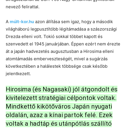
nevező felirattal.
A
múlt-kor.hu
azon állítása sem igaz, hogy a második
világháború legpusztítóbb légitámadása a szászországi
Drezda elleni volt. Tokió sokkal többet kapott és
szenvedett el 1945 januárjában. Éppen ezért nem érezte
át a japán hadvezetés augusztusban a Hirosima elleni
atomtámadás emberveszteségét, mivel a sugárzás
következtében a halálestek többsége csak később
jelentkezett.
Hirosima (és Nagasaki) jól átgondolt és
kivitelezett stratégiai célpontok voltak.
Mindkettő kikötőváros Japán nyugati
oldalán, azaz a kínai partok felé. Ezek
voltak a hadtáp és utánpótlás szállító