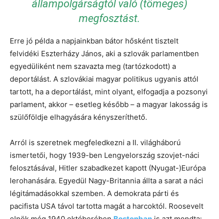
állampolgárságtól való (tömeges)
megfosztást.
Erre jó példa a napjainkban bátor hősként tisztelt
felvidéki Eszterházy János, aki a szlovák parlamentben
egyedüliként nem szavazta meg (tartózkodott) a
deportálást. A szlovákiai magyar politikus ugyanis attól
tartott, ha a deportálást, mint olyant, elfogadja a pozsonyi
parlament, akkor – esetleg később – a magyar lakosság is
szülőföldje elhagyására kényszeríthető.
Arról is szeretnek megfeledkezni a II. világháború
ismertetői, hogy 1939-ben Lengyelország szovjet-náci
felosztásával, Hitler szabadkezet kapott (Nyugat-)Európa
lerohanására. Egyedül Nagy-Britannia állta a sarat a náci
légitámadásokkal szemben. A demokrata párti és
pacifista USA távol tartotta magát a harcoktól. Roosevelt
elnök még 1940 októberében
Bostonban
is azt mondta: