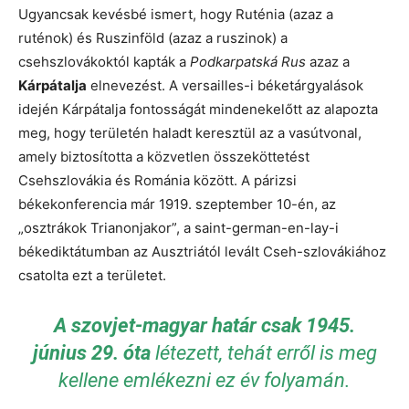
Ugyancsak kevésbé ismert, hogy Ruténia (azaz a
ruténok) és Ruszinföld (azaz a ruszinok) a
csehszlovákoktól kapták a
Podkarpatská Rus
azaz a
Kárpátalja
elnevezést. A versailles-i béketárgyalások
idején Kárpátalja fontosságát mindenekelőtt az alapozta
meg, hogy területén haladt keresztül az a vasútvonal,
amely biztosította a közvetlen összeköttetést
Csehszlovákia és Románia között. A párizsi
békekonferencia már 1919. szeptember 10-én, az
„osztrákok Trianonjakor”, a saint-german-en-lay-i
békediktátumban az Ausztriától levált Cseh-szlovákiához
csatolta ezt a területet.
A szovjet-magyar határ csak 1945.
június 29. óta
létezett, tehát erről is meg
kellene emlékezni ez év folyamán.