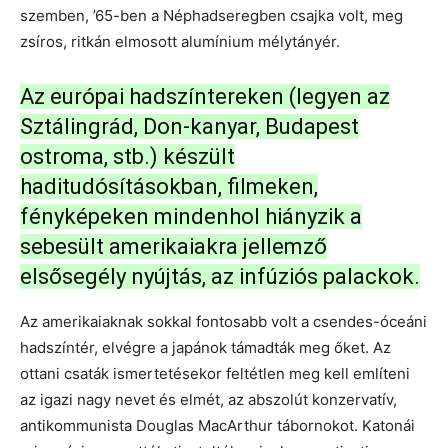
szemben, ’65-ben a Néphadseregben csajka volt, meg
zsíros, ritkán elmosott alumínium mélytányér.
Az európai hadszíntereken (legyen az
Sztálingrád, Don-kanyar, Budapest
ostroma, stb.) készült
haditudósításokban, filmeken,
fényképeken mindenhol hiányzik a
sebesült amerikaiakra jellemző
elsősegély nyújtás, az infúziós palackok.
Az amerikaiaknak sokkal fontosabb volt a csendes-óceáni
hadszíntér, elvégre a japánok támadták meg őket. Az
ottani csaták ismertetésekor feltétlen meg kell említeni
az igazi nagy nevet és elmét, az abszolút konzervatív,
antikommunista Douglas MacArthur tábornokot. Katonái