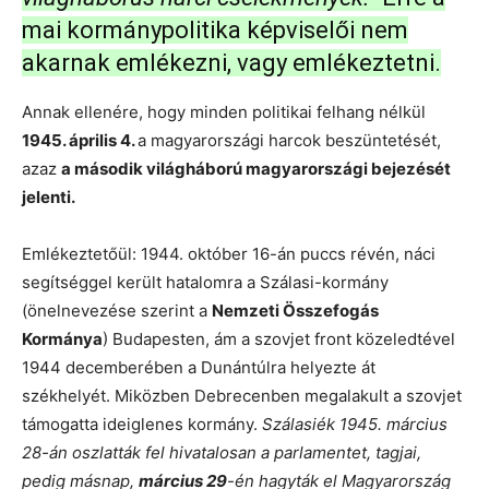
mai kormánypolitika képviselői nem
akarnak emlékezni, vagy emlékeztetni.
Annak ellenére, hogy minden politikai felhang nélkül
1945. április 4.
a magyarországi harcok beszüntetését,
azaz
a második világháború magyarországi bejezését
jelenti.
Emlékeztetőül: 1944. október 16-án puccs révén, náci
segítséggel került hatalomra a Szálasi-kormány
(önelnevezése szerint a
Nemzeti Összefogás
Kormánya
) Budapesten, ám a szovjet front közeledtével
1944 decemberében a Dunántúlra helyezte át
székhelyét. Miközben Debrecenben megalakult a szovjet
támogatta ideiglenes kormány.
Szálasiék 1945. március
28-án oszlatták fel hivatalosan a parlamentet, tagjai,
pedig másnap,
március 29
-én hagyták el Magyarország