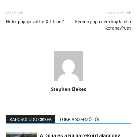
Előző cikk
Következő cikk
Hitler pápája volt-e XII. Pius?
Ferenc pápa nem kapta el a
koronavírust
Stephen Elekes
KAPCSOLÓDÓ CIKKEK
TÖBB A SZERZŐTŐL
A Duna és a Rajna rekord alacsony