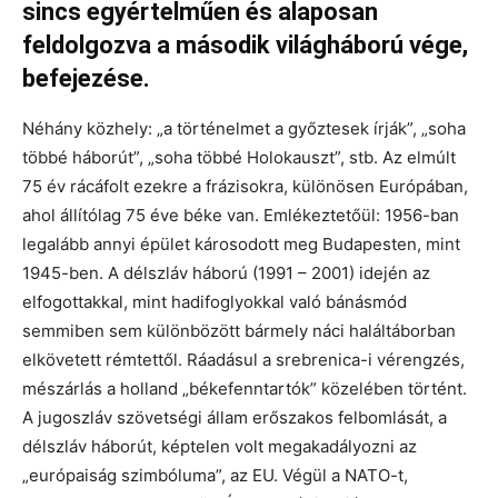
sincs egyértelműen és alaposan
feldolgozva a második világháború vége,
befejezése.
Néhány közhely: „a történelmet a győztesek írják”, „soha
többé háborút”, „soha többé Holokauszt”, stb. Az elmúlt
75 év rácáfolt ezekre a frázisokra, különösen Európában,
ahol állítólag 75 éve béke van. Emlékeztetőül: 1956-ban
legalább annyi épület károsodott meg Budapesten, mint
1945-ben. A délszláv háború (1991 – 2001) idején az
elfogottakkal, mint hadifoglyokkal való bánásmód
semmiben sem különbözött bármely náci haláltáborban
elkövetett rémtettől. Ráadásul a srebrenica-i vérengzés,
mészárlás a holland „békefenntartók” közelében történt.
A jugoszláv szövetségi állam erőszakos felbomlását, a
délszláv háborút, képtelen volt megakadályozni az
„európaiság szimbóluma”, az EU. Végül a NATO-t,