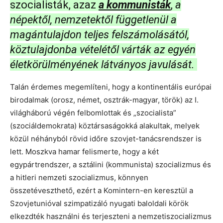
szocialisták, azaz
a kommunisták
,
a
népektől, nemzetektől függetlenül a
magántulajdon teljes felszámolásától,
köztulajdonba vételétől várták az egyén
életkörülményének látványos javulását.
Talán érdemes megemlíteni, hogy a kontinentális európai
birodalmak (orosz, német, osztrák-magyar, török) az I.
világháború végén felbomlottak és „szocialista”
(szociáldemokrata) köztársaságokká alakultak, melyek
közül néhányból rövid időre szovjet-tanácsrendszer is
lett. Moszkva hamar felismerte, hogy a két
egypártrendszer, a sztálini (kommunista) szocializmus és
a hitleri nemzeti szocializmus, könnyen
összetéveszthető, ezért a Komintern-en keresztül a
Szovjetunióval szimpatizáló nyugati baloldali körök
elkezdték használni és terjeszteni a nemzetiszocializmus