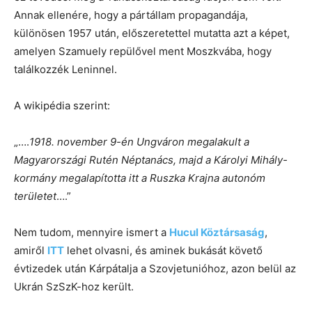
Annak ellenére, hogy a pártállam propagandája,
különösen 1957 után, előszeretettel mutatta azt a képet,
amelyen Szamuely repülővel ment Moszkvába, hogy
találkozzék Leninnel.
A wikipédia szerint:
„….
1918. november 9-én Ungváron megalakult a
Magyarországi Rutén Néptanács, majd a Károlyi Mihály-
kormány megalapította itt a Ruszka Krajna autonóm
területet
….”
Nem tudom, mennyire ismert a
Hucul Köztársaság
,
amiről
ITT
lehet olvasni, és aminek bukását követő
évtizedek után Kárpátalja a Szovjetunióhoz, azon belül az
Ukrán SzSzK-hoz került.