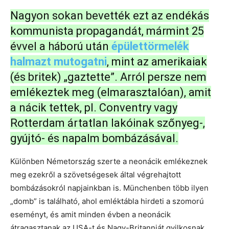
Nagyon sokan bevették ezt az endékás
kommunista propagandát, mármint 25
évvel a háború után
épülettörmelék
halmazt mutogatni
, mint az amerikaiak
(és britek) „gaztette”. Arról persze nem
emlékeztek meg (elmarasztalóan), amit
a nácik tettek, pl. Conventry vagy
Rotterdam ártatlan lakóinak szőnyeg-,
gyújtó- és napalm bombázásával.
Különben Németország szerte a neonácik emlékeznek
meg ezekről a szövetségesek által végrehajtott
bombázásokról napjainkban is. Münchenben több ilyen
„domb” is található, ahol emléktábla hirdeti a szomorú
eseményt, és amit minden évben a neonácik
átragasztanak az USA-t és Nagy-Britanniát gyilkosnak