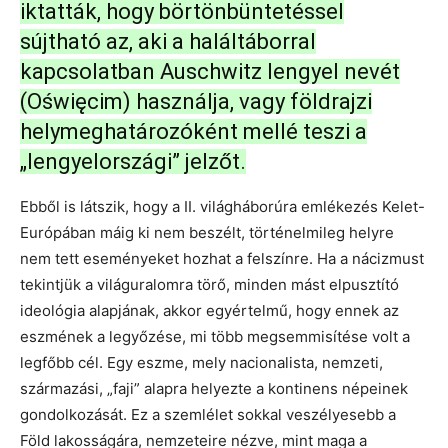
iktatták, hogy börtönbüntetéssel
sújtható az, aki a haláltáborral
kapcsolatban Auschwitz lengyel nevét
(Oświęcim) használja, vagy földrajzi
helymeghatározóként mellé teszi a
„lengyelországi” jelzőt.
Ebből is látszik, hogy a II. világháborúra emlékezés Kelet-
Európában máig ki nem beszélt, történelmileg helyre
nem tett eseményeket hozhat a felszínre. Ha a nácizmust
tekintjük a világuralomra törő, minden mást elpusztító
ideológia alapjának, akkor egyértelmű, hogy ennek az
eszmének a legyőzése, mi több megsemmisítése volt a
legfőbb cél. Egy eszme, mely nacionalista, nemzeti,
származási, „faji” alapra helyezte a kontinens népeinek
gondolkozását. Ez a szemlélet sokkal veszélyesebb a
Föld lakosságára, nemzeteire nézve, mint maga a