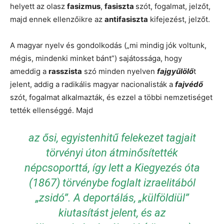
helyett az olasz
fasizmus
,
fasiszta
szót, fogalmat, jelzőt,
majd ennek ellenzőikre az
antifasiszta
kifejezést, jelzőt.
A magyar nyelv és gondolkodás („mi mindig jók voltunk,
mégis, mindenki minket bánt”) sajátossága, hogy
ameddig a
rasszista
szó minden nyelven
fajgyűlölő
t
jelent, addig a radikális magyar nacionalisták a
fajvédő
szót, fogalmat alkalmazták, és ezzel a többi nemzetiséget
tették ellenséggé. Majd
az ősi, egyistenhitű felekezet tagjait
törvényi úton átminősítették
népcsoporttá, így lett a Kiegyezés óta
(1867) törvénybe foglalt izraelitából
„zsidó”. A deportálás, „külföldiül”
kiutasítást jelent, és az