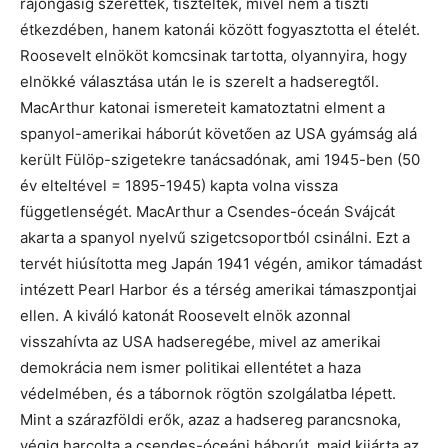
rajongásig szerették, tisztelték, mivel nem a tiszti
étkezdében, hanem katonái között fogyasztotta el ételét.
Roosevelt elnököt komcsinak tartotta, olyannyira, hogy
elnökké választása után le is szerelt a hadseregtől.
MacArthur katonai ismereteit kamatoztatni elment a
spanyol-amerikai háborút követően az USA gyámság alá
került Fülöp-szigetekre tanácsadónak, ami 1945-ben (50
év elteltével = 1895-1945) kapta volna vissza
függetlenségét. MacArthur a Csendes-óceán Svájcát
akarta a spanyol nyelvű szigetcsoportból csinálni. Ezt a
tervét hiúsította meg Japán 1941 végén, amikor támadást
intézett Pearl Harbor és a térség amerikai támaszpontjai
ellen. A kiváló katonát Roosevelt elnök azonnal
visszahívta az USA hadseregébe, mivel az amerikai
demokrácia nem ismer politikai ellentétet a haza
védelmében, és a tábornok rögtön szolgálatba lépett.
Mint a szárazföldi erők, azaz a hadsereg parancsnoka,
végig harcolta a csendes-óceáni háborút, majd kijárta az