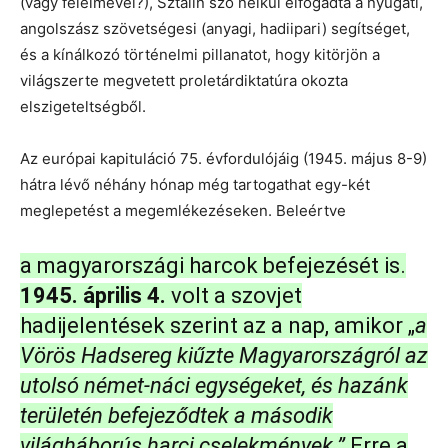
(vagy félelmével?), Sztálin szó nélkül elfogadta a nyugati,
angolszász szövetségesi (anyagi, hadiipari) segítséget,
és a kínálkozó történelmi pillanatot, hogy kitörjön a
világszerte megvetett proletárdiktatúra okozta
elszigeteltségből.
Az európai kapituláció 75. évfordulójáig (1945. május 8-9)
hátra lévő néhány hónap még tartogathat egy-két
meglepetést a megemlékezéseken. Beleértve
a magyarországi harcok befejezését is.
1945. április 4.
volt a szovjet
hadijelentések szerint az a nap, amikor „
a
Vörös Hadsereg kiűzte Magyarországról az
utolsó német-náci egységeket, és hazánk
területén befejeződtek a második
világháborús harci cselekmények.”
Erre a