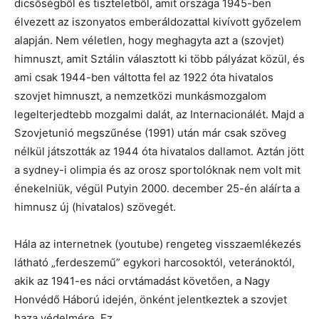
dicsőségből és tiszteletből, amit országa 1945-ben
élvezett az iszonyatos emberáldozattal kivívott győzelem
alapján. Nem véletlen, hogy meghagyta azt a (szovjet)
himnuszt, amit Sztálin választott ki több pályázat közül, és
ami csak 1944-ben váltotta fel az 1922 óta hivatalos
szovjet himnuszt, a nemzetközi munkásmozgalom
legelterjedtebb mozgalmi dalát, az Internacionálét. Majd a
Szovjetunió megszűnése (1991) után már csak szöveg
nélkül játszották az 1944 óta hivatalos dallamot. Aztán jött
a sydney-i olimpia és az orosz sportolóknak nem volt mit
énekelniük, végül Putyin 2000. december 25-én aláírta a
himnusz új (hivatalos) szövegét.
Hála az internetnek (youtube) rengeteg visszaemlékezés
látható „ferdeszemű” egykori harcosoktól, veteránoktól,
akik az 1941-es náci orvtámadást követően, a Nagy
Honvédő Háború idején, önként jelentkeztek a szovjet
haza védelmére. Ez