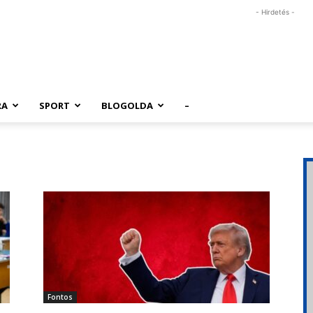
- Hirdetés -
RA
SPORT
BLOGOLDA
–
Fontos