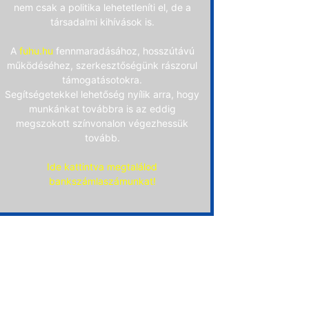
nem csak a politika lehetetleníti el, de a
társadalmi kihívások is.
A
fuhu.hu
fennmaradásához, hosszútávú
működéséhez, szerkesztőségünk rászorul
támogatásotokra.
Segítségetekkel lehetőség nyílik arra, hogy
munkánkat továbbra is az eddig
megszokott színvonalon végezhessük
tovább.
Ide kattintva megtalálod
bankszámlaszámunkat!