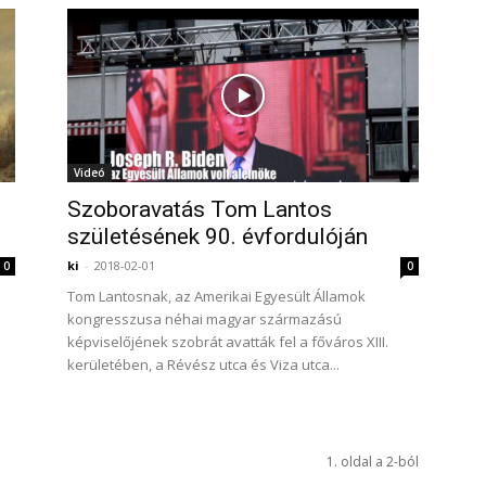
Videó
Szoboravatás Tom Lantos
születésének 90. évfordulóján
ki
-
2018-02-01
0
0
Tom Lantosnak, az Amerikai Egyesült Államok
kongresszusa néhai magyar származású
képviselőjének szobrát avatták fel a főváros XIII.
kerületében, a Révész utca és Viza utca...
1. oldal a 2-ból