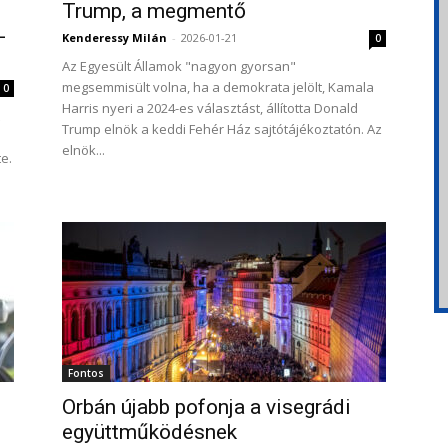
–
Trump, a megmentő
-
Kenderessy Milán
-
2026-01-21
0
Az Egyesült Államok "nagyon gyorsan"
megsemmisült volna, ha a demokrata jelölt, Kamala
0
Harris nyeri a 2024-es választást, állította Donald
Trump elnök a keddi Fehér Ház sajtótájékoztatón. Az
elnök...
e.
Fontos
Orbán újabb pofonja a visegrádi
együttműködésnek