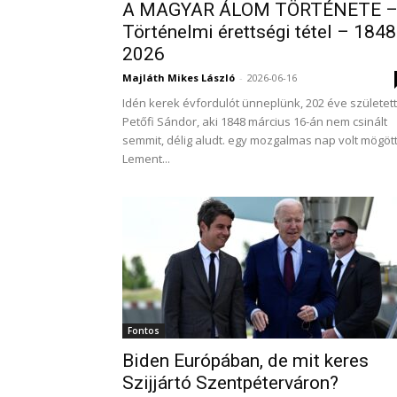
A MAGYAR ÁLOM TÖRTÉNETE 
Történelmi érettségi tétel – 1848
2026
Majláth Mikes László
-
2026-06-16
Idén kerek évfordulót ünneplünk, 202 éve született
Petőfi Sándor, aki 1848 március 16-án nem csinált
semmit, délig aludt. egy mozgalmas nap volt mögött
Lement...
Fontos
Biden Európában, de mit keres
Szijjártó Szentpéterváron?