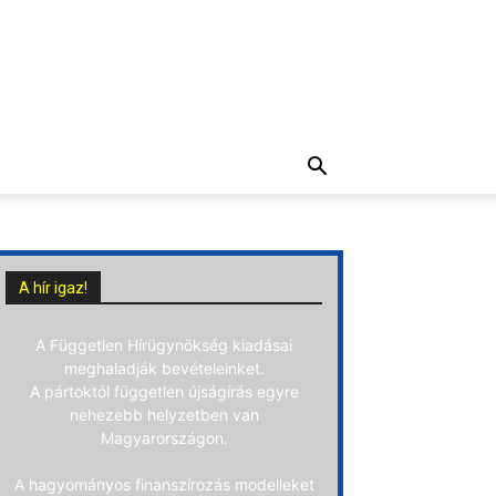
A hír igaz!
A Független Hírügynökség kiadásai
meghaladják bevételeinket.
A pártoktól független újságírás egyre
nehezebb helyzetben van
Magyarországon.
A hagyományos finanszírozás modelleket