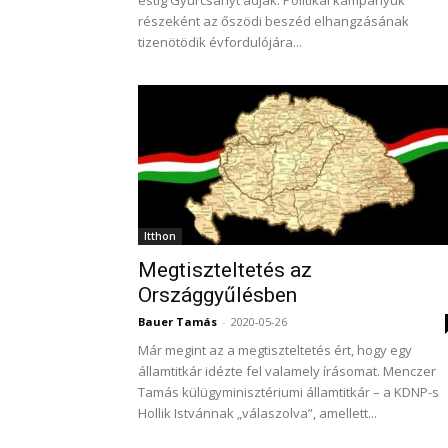
estig Gyurcsányt adják. Politikai kampányuk
részeként az őszödi beszéd elhangzásának
tizenötödik évfordulójára...
Itthon
Megtiszteltetés az
Országgyűlésben
Bauer Tamás
-
2020-05-26
Már megint az a megtiszteltetés ért, hogy egy
államtitkár idézte fel valamely írásomat. Menczer
Tamás külügyminisztériumi államtitkár – a KDNP-s
Hollik Istvánnak „válaszolva”, amellett...