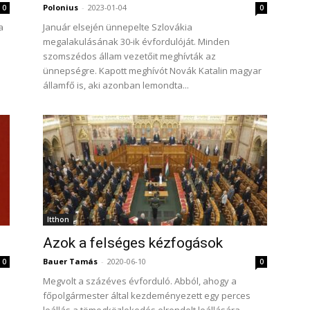
Polonius
-
2023-01-04
0
0
a
Január elsején ünnepelte Szlovákia
megalakulásának 30-ik évfordulóját. Minden
szomszédos állam vezetőit meghívták az
ünnepségre. Kapott meghívót Novák Katalin magyar
államfő is, aki azonban lemondta...
Itthon
Azok a felséges kézfogások
Bauer Tamás
-
2020-06-10
0
0
Megvolt a százéves évforduló. Abból, ahogy a
főpolgármester által kezdeményezett egy perces