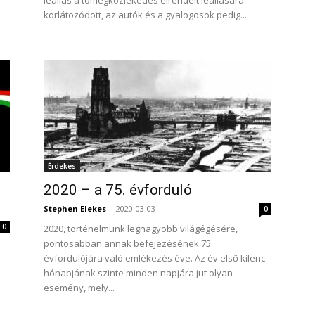
leállás a tömegközlekedés elrendelt leállására
korlátozódott, az autók és a gyalogosok pedig...
Érdekes
2020 – a 75. évforduló
Stephen Elekes
-
2020-03-03
0
0
2020, történelmünk legnagyobb világégésére,
pontosabban annak befejezésének 75.
évfordulójára való emlékezés éve. Az év első kilenc
hónapjának szinte minden napjára jut olyan
esemény, mely...