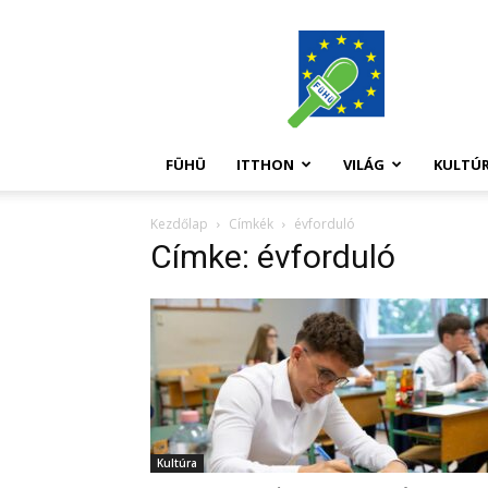
FüHü
FÜHÜ
ITTHON
VILÁG
KULTÚ
Kezdőlap
Címkék
évforduló
Címke: évforduló
Kultúra